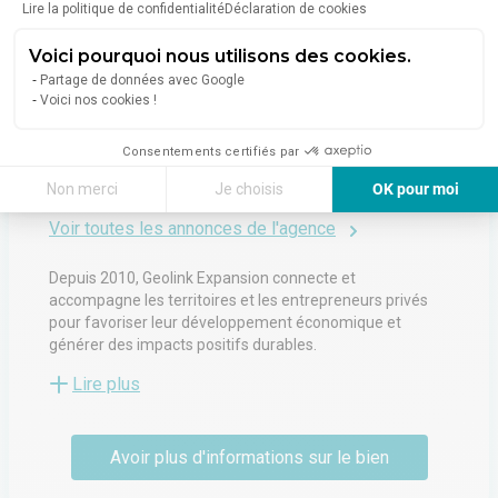
Lire la politique de confidentialité
Déclaration de cookies
À propos de l'agence
Voici pourquoi nous utilisons des cookies.
Partage de données avec Google
Voici nos cookies !
GEOLINK
Consentements certifiés par
1280 Avenue Des Platanes
Non merci
Je choisis
OK pour moi
34970
Lattes
Axeptio consent
Plateforme de Gestion du Consentement : Personnalisez vos Options
Voir toutes les annonces de l'agence
Notre plateforme vous permet d'adapter et de gérer vos paramètres de 
Depuis 2010, Geolink Expansion connecte et
accompagne les territoires et les entrepreneurs privés
pour favoriser leur développement économique et
générer des impacts positifs durables.
Lire plus
En croissance continue depuis sa création, le groupe
oriente, chaque année, plus de 10 000 projets
d'implantation, d'innovation et d'expérimentation portés
Avoir plus d'informations sur le bien
par les entreprises dans plus de 80 territoires, urbains et
ruraux.