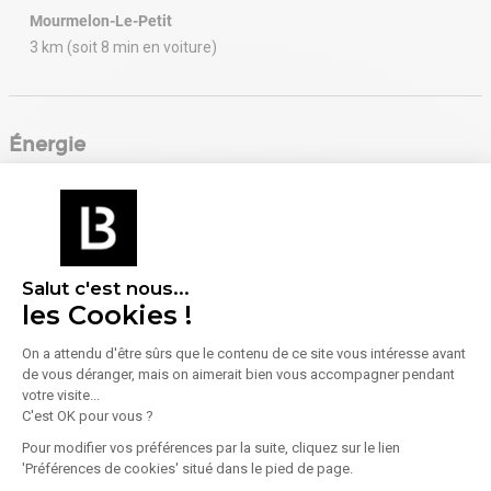
Mourmelon-Le-Petit
3 km (soit 8 min en voiture)
Énergie
Diagnostic de performance énergétique (DPE)
Consommation (énergie primaire) :
Non communiqué
Salut c'est nous...
En savoir plus sur le bien
Indice d'émission de gaz à effet de serre (GES)
les Cookies !
On a attendu d'être sûrs que le contenu de ce site vous intéresse avant
Émissions :
Non communiqué
de vous déranger, mais on aimerait bien vous accompagner pendant
votre visite...
C'est OK pour vous ?
Pour modifier vos préférences par la suite, cliquez sur le lien
'Préférences de cookies' situé dans le pied de page.