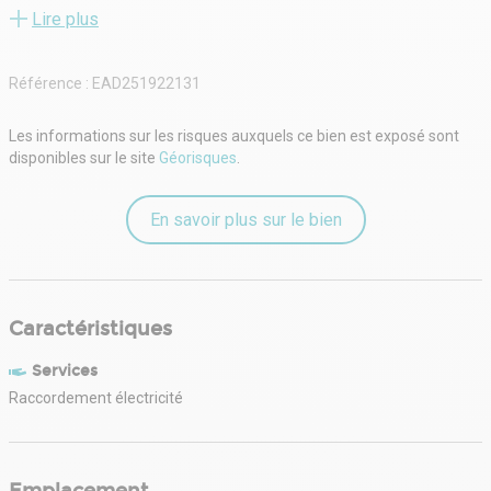
exempts de toute contrainte archéologique. S'étendant sur 2
Lire plus
hectares, la zone accueille déjà plusieurs entreprises reconnues
telles qu'INEO Défense, TC Construction, Esprit Mobilité Santé et LS
Habitation, créant ainsi un environnement propice aux synergies et
Référence :
EAD251922131
échanges interentreprises.
Le prix de vente de ces terrains industriels est de 19 € HT/m².
Les informations sur les risques auxquels ce bien est exposé sont
disponibles sur le site
Géorisques
.
En savoir plus sur le bien
Caractéristiques
Services
Raccordement électricité