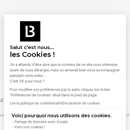
Salut c'est nous...
les Cookies !
On a attendu d'être sûrs que le contenu de ce site vous intéresse
avant de vous déranger, mais on aimerait bien vous accompagner
pendant votre visite...
C'est OK pour vous ?
Pour modifier vos préférences par la suite, cliquez sur le lien
'Préférences de cookies' situé dans le pied de page.
du coworking à Paris - Ile de France
Lire la politique de confidentialité
Déclaration de cookies
ois/poste)
Prix moyen (€/mois/poste)
Prix hau
Voici pourquoi nous utilisons des cookies.
Partage de données avec Google
Voici nos cookies !