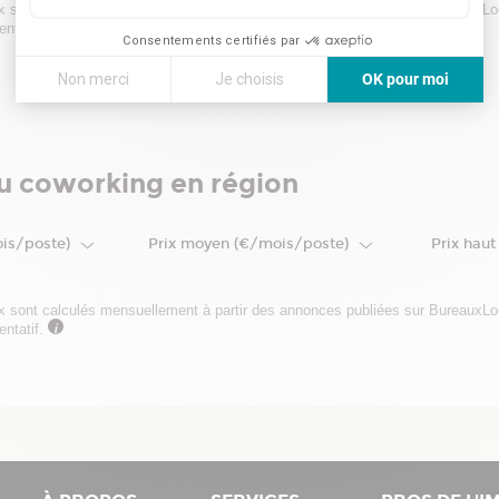
ix sont calculés mensuellement à partir des annonces publiées sur BureauxL
i
entatif.
Consentements certifiés par
Non merci
Je choisis
OK pour moi
Axeptio consent
Plateforme de Gestion du Consentement : Personnalisez vos
Notre plateforme vous permet d'adapter et de gérer vos paramè
du coworking en région
ois/poste)
Prix moyen (€/mois/poste)
Prix hau
ix sont calculés mensuellement à partir des annonces publiées sur BureauxL
i
entatif.