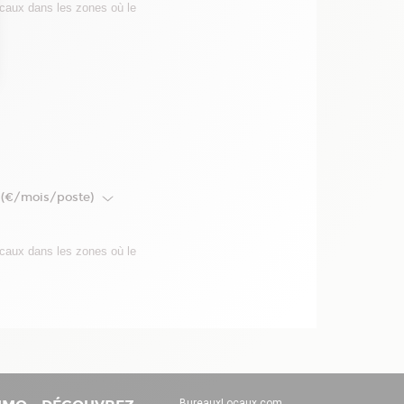
ocaux dans les zones où le
 Options
tres de confidentialité, en garantissant la conformité avec les
t (€/mois/poste)
ocaux dans les zones où le
BureauxLocaux.com