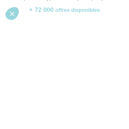
+ 72 000
offres disponibles
Identifiez les agents immobiliers les
plus adaptés pour commercialiser
votre bien
Bureaux, Commerces, Entrepôts... BureauxLocaux identifie
pour vous les conseils spécialisés en immobilier d’entreprise les
plus adaptés pour prendre en charge la vente ou la mise en
location de votre immobilier professionnel.
Louer
|
Acheter
|
Estimer
|
Choisir un professionnel
1 800
professionnels partenaires
spécialisées en immobilier d’entreprise
Recherches populaires