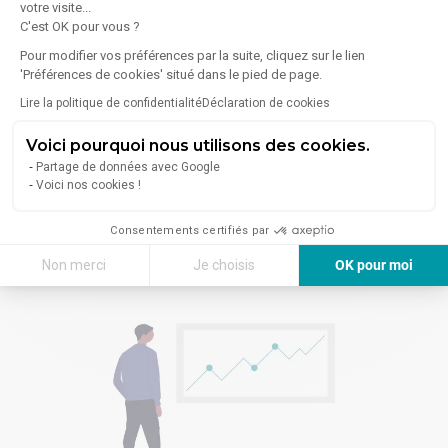
votre visite...
C'est OK pour vous ?
Pour modifier vos préférences par la suite, cliquez sur le lien
'Préférences de cookies' situé dans le pied de page.
Lire la politique de confidentialité
Déclaration de cookies
Confier ma recherche
Voici pourquoi nous utilisons des cookies.
Partage de données avec Google
Identifiez les agents immobiliers les plus adaptés à votre
Voici nos cookies !
recherche et contactez-les directement
Consentements certifiés par
Confier ma recherche
Non merci
Je choisis
OK pour moi
Axeptio consent
Plateforme de Gestion du Consentement : Personnalisez vos Options
Notre plateforme vous permet d'adapter et de gérer vos paramètres de 