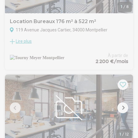
1
/
8
Location Bureaux 176 m² à 522 m²
119 Avenue Jacques Cartier, 34000 Montpellier
Lire plus
TOURNY MEYER vous propose deux lots de bureaux de 176
m² et 306 m² dans l'immeuble Antalya, situé au coeur
d'Antigone, à proximité immédiate de la piscine Olympique et
À partir de
bénéficiant de toutes les commodités. Très bien desservi par
2 200 €/mois
les transports en commun, les lignes T1 et T4 du Tramway
passent a quelques mètres de l'immeuble et desservent le
centre-ville en quelques minutes.
Possibilité d'abonnement au parking Europa.
1
/
12