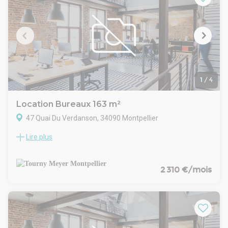
1
/
4
Location Bureaux 163 m²
47 Quai Du Verdanson, 34090 Montpellier
Lire plus
TOURNY MEYER vous propose à la location un plateau de
bureaux d'une surface d'environ 163 m², situé au 3ème
étage d'un immeuble tertiaire parfaitement implanté à
quelques minutes de l'hyper centre.
2 310 €/mois
Ces bureaux bénéficient d'une excellente accessibilité, grâce
à la proximité immédiate des transports en commun. Des
solutions de stationnement sont disponibles : abonnements
professionnels dans les rues adjacentes ainsi qu'au parking
du Corum.