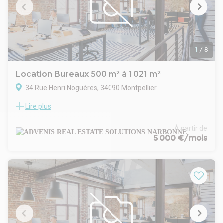
1
/
8
Location Bureaux 500 m² à 1 021 m²
34 Rue Henri Noguères, 34090 Montpellier
Lire plus
À VENDRE OU A LOUER - Immeuble de bureaux indépendant
- Secteur MALBOSC
Découvrez cet immeuble indépendant, idéal pour une
À partir de
société souhaitant bénéficier d'un espace de travail
5 000 €/mois
modulable et lumineux, avec un accueil dédié et un parking
privatif.
Caractéristiques du bien :
Superficie totale bureaux : 1 021 m² (RDC 500 M² + 521 M²
AU 1ER ETAGE)
RDC et R+1, avec espace commun sur chaque niveau
Accueil lumineux pour recevoir vos clients et collaborateurs
Parking privatif : 34 places, facilitant l'accès et le