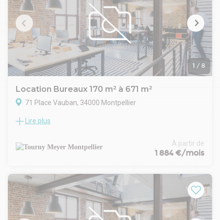
1
/
8
Location Bureaux 170 m² à 671 m²
71 Place Vauban, 34000 Montpellier
Lire plus
TOURNY MEYER propose plusieurs lots de bureaux à la
location dans un immeuble tertiaire idéalement situé, à
proximité immédiate du Polygone et de la Place de la
À partir de
Comédie.
1 884 €/mois
Emplacement stratégique, surfaces modulables,
environnement dynamique, accès rapide tramway et axes
principaux.
Idéal entreprises et professions libérales.