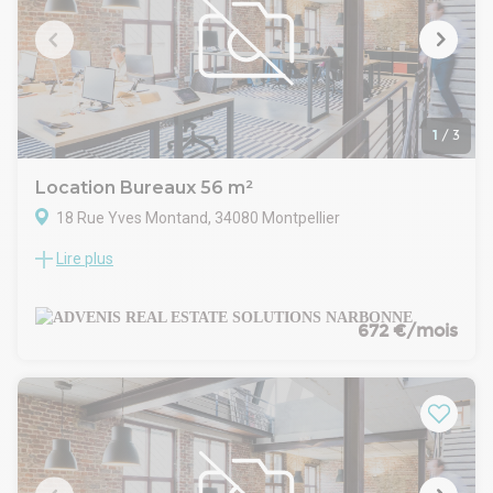
1
/
3
Location Bureaux 56 m²
18 Rue Yves Montand, 34080 Montpellier
Lire plus
ADVENIS Conseil et Transaction vous propose à la location
un bureau de 56 m² implanté au coeur du Parc 2000, l'un des
principaux pôles d'activités tertiaires de Montpellier.
Fonctionnel et modulable, ce bureau permet d'envisager
672 €/mois
différentes configurations, avec un espace ouvert et des
bureaux cloisonnés selon les besoins de l'utilisateur. Il
bénéficie notamment de la climatisation et d'un câblage
informatique.
Le bien conviendra parfaitement à une profession libérale,
une société de conseil ou de services, un bureau d'études,
une activité administrative, une start-up ou une petite