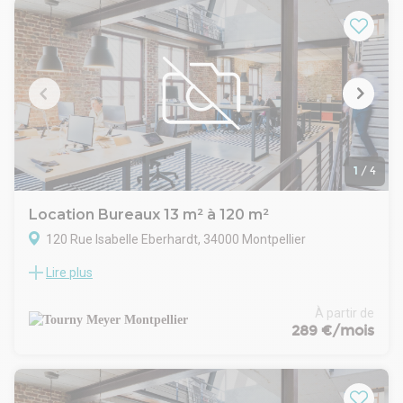
verdoyant, avec terrain de pétanque à disposition au sein
d'un environnement tertiaire dynamique et recherché.
Environnement et services à proximité :
o Crèche
o Restaurants
o Commerces de proximité
o Salle de fitness
Le secteur offre un cadre professionnel attractif, idéal pour
l'implantation d'entreprises souhaitant s'installer dans un
pôle tertiaire reconnu de la métropole montpelliéraine.
1
/
4
Disponibilité : immédiate
Location Bureaux 13 m² à 120 m²
120 Rue Isabelle Eberhardt, 34000 Montpellier
Lire plus
Idéalement situé à proximité directe de la gare Saint-Roch, le
Roch Plaza offre un accès facile en vélo, et même la
présence d'un réparateur sur place pour les besoins des
À partir de
cyclistes. Avec une vue panoramique à 360° sur Montpellier
289 €/mois
depuis son rooftop, ainsi qu'une salle de sport et une
brasserie, cet espace garantit un confort de travail optimal à
nos résidents.
À partir de 289 Euros par poste au mois