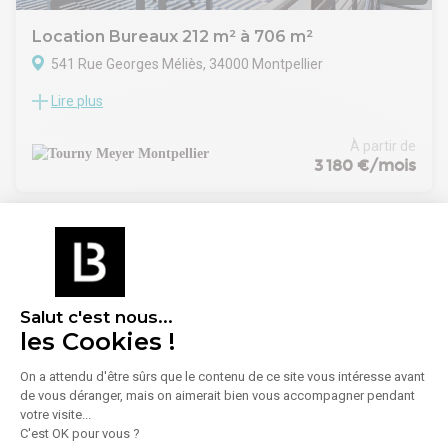
Location Bureaux 212 m² à 706 m²
541 Rue Georges Méliès, 34000 Montpellier
Lire plus
TOURNY MEYER vous propose plusieurs plateaux de bureaux
à la location dans l'immeuble M'Otion, au coeur du site @7
Center.
À partir de
Ces bureaux bénéficient d'un emplacement idéal, à
3 180 €/mois
proximité immédiate du centre commercial Odysseum, du
tramway et de l'autoroute A709.
A visiter sans tarder !
Salut c'est nous...
les Cookies !
On a attendu d'être sûrs que le contenu de ce site vous intéresse avant
de vous déranger, mais on aimerait bien vous accompagner pendant
1
/
4
votre visite...
C'est OK pour vous ?