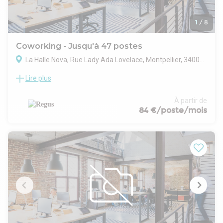
1
/
8
Coworking - Jusqu'à 47 postes
La Halle Nova, Rue Lady Ada Lovelace, Montpellier, 34000 Montpellier
Lire plus
Bien immobilier situé à Montpellier, au sein de l’ensemble La
Halle Nova. Son implantation permet de bénéficier de
l’environnement urbain et économique montpelliérain. Les
À partir de
caractéristiques techniques, les services proposés et les
84 €/poste/mois
modalités d’accessibilité restent à confirmer.
Trouvez des espaces de travail inspirants chez Spaces La
Halle Nova :
• Dream Office : Profitez des avantages d’un bureau privé
avec des espaces de travail personnalisables pour toutes les
équipes, des contrats flexibles qui s’adaptent à votre activité
et un accès 24h/24 et 7j/7 pour travailler à votre rythme.
• Join the Club : Accédez à des milliers d’espaces de
coworking à travers le monde et évoluez dans des
environnements créatifs au sein d’une communauté
professionnelle dynamique composée de personnes