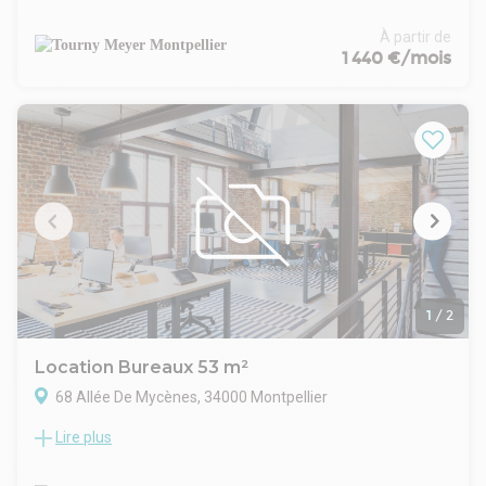
le programme PERIPARK situé dans un environnement en
pleine expansion avec bâtiments mixtes, bureaux, activités...
À partir de
deux bâtiments indépendants de bureaux et locaux
1 440 €/mois
d'activité/showroom :
- Bâtiment 2A : 791 m² en R+2 - Bureaux et show room - ERP
5 - 18 parkings extérieurs. Livrés aménagés (hors
cloisonnement) et climatisés en R+1 et R+2. RDC brut.
- Bâtiment 2B : 690 m² - Bureaux - ERP 5 - 16 parkings
extérieurs. Livrés aménagés (hors cloisonnement) et
climatisés.
1
/
2
Location Bureaux 53 m²
68 Allée De Mycènes, 34000 Montpellier
Lire plus
TOURNY MEYER vous propose à la location des bureaux en
RdC d'une surface totale de 53,08 m², situés au coeur du
quartier Antigone. Très bonne accessibilité grâce aux