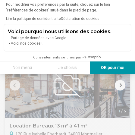
Location Bureaux 187 m² à 595 m²
Pour modifier vos préférences par la suite, cliquez sur le lien
219 Rue Le Titien, 34000 Montpellier
'Préférences de cookies' situé dans le pied de page.
Lire la politique de confidentialité
Déclaration de cookies
Lire plus
Au sein du Parc Millénaire 2 / Odysseum, un bâtiment de
bureaux indépendant offrant des lots de bureaux de 187 m²
Voici pourquoi nous utilisons des cookies.
à 221 m².
À partir de
Partage de données avec Google
Excellente visibilité et accessibilité, proche tramway. Lots
2 649 €/mois
Voici nos cookies !
incluant places de parking intérieures et/ou extérieurs et
possibilité d'abonnement aux parkings à proximité
immédiate des bureaux.
Consentements certifiés par
Immeuble classé Code du travail.
Non merci
Je choisis
OK pour moi
Axeptio consent
Plateforme de Gestion du Consentement : Personnalisez vos Options
Notre plateforme vous permet d'adapter et de gérer vos paramètres de 
1
/
5
Location Bureaux 13 m² à 41 m²
120 Rue Isabelle Eberhardt, 34000 Montpellier