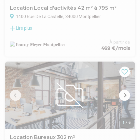
Location Local d'activités 42 m² à 795 m²
1400 Rue De La Castelle, 34000 Montpellier
Lire plus
Découvrez des bureaux situé dans un quartier dynamique et
bien desservi, cet espace est idéal pour des entreprises
recherchant des locaux fonctionnels et accessibles.
À partir de
Tourny Meyer vous propose 3 lots à louer :
469 €/mois
- 42 m² bureaux lumineux avec climatisation et parking
- 141 m² de bureaux, fibre, climatisation et 3 parkings
- 150 m² une partie en open-space et une partie cloisonnée,
salle de bain, climatisé et avec 2 places de parkingLocal
d'activités disponible en rdc de 795 m²
Contactez-nous pour plus d'informations et planifier une
visite.
- Nature du sol : béton ciré
- Parking extérieur
- Chauffage réversible
1
/
6
Location Bureaux 302 m²