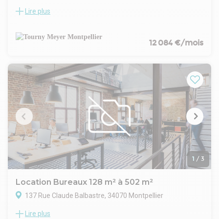
Lire plus
Découvrez un immeuble indépendant plein de potentiel au
coeur d'Euromédecine, Montpellier Nord
Situé dans le dynamique un secteur dynamique proche des
transports en commun, cet immeuble en R+1 de 1 110 m²
12 084 €/mois
s'offre à vous pour une acquisition ou une location. Son
agencement rationnel et modulable en fait un espace idéal
pour accueillir une école, un centre de formation ou toute
activité tertiaire.
Classé ERP de 4ème catégorie type R, il allie fonctionnalité et
flexibilité pour répondre à vos besoins professionnels.
Nous contacter pour toute visite
1
/
3
Location Bureaux 128 m² à 502 m²
137 Rue Claude Balbastre, 34070 Montpellier
Lire plus
TOURNY MEYER vous propose à la location ou à la vente sur