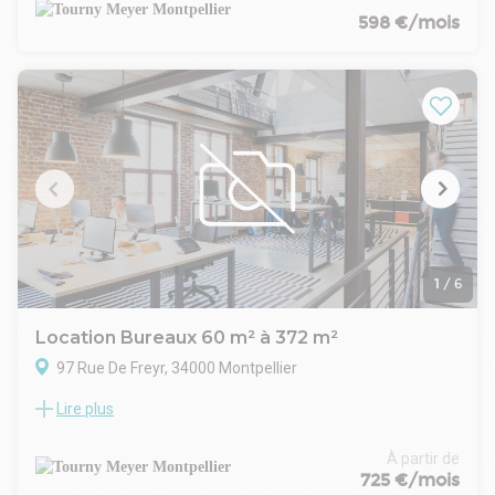
transports en commun à proximité immédiate de
598 €/mois
l'immeuble.
1 place de parking en sous-sol vient compléter ce bien.
1
/
6
Location Bureaux 60 m² à 372 m²
97 Rue De Freyr, 34000 Montpellier
Lire plus
TOURNY MEYER vous propose à la location des bureaux de
60 m² et 312 m² au sein du Parc Eureka.
Plusieurs places de parking intérieures et extérieures sont
À partir de
disponibles sur site. Les places intérieures sont proposées en
725 €/mois