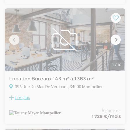
supplément du loyer.
Ces bureaux offrent aux entreprises un environnement de
travail dynamique et facilement accessible, idéal pour
accueillir collaborateurs et clients dans un cadre
professionnel qualitatif, au coeur d'un secteur tertiaire
reconnu.
1
/
10
Location Bureaux 143 m² à 1 383 m²
396 Rue Du Mas De Verchant, 34000 Montpellier
Lire plus
²Au coeur du parc tertiaire Parc Eurêka Montpellier, à l'Est de
Montpellier, TOURNY MEYER vous propose 3 plateaux de
bureaux disponibles à la location. (355 m², 395 m², 633 m²)
À partir de
21 places de parking en extérieur et 36 places de parking en
1 728 €/mois
intérieur
Ces bureaux bénéficient d'un cadre de travail agréable et