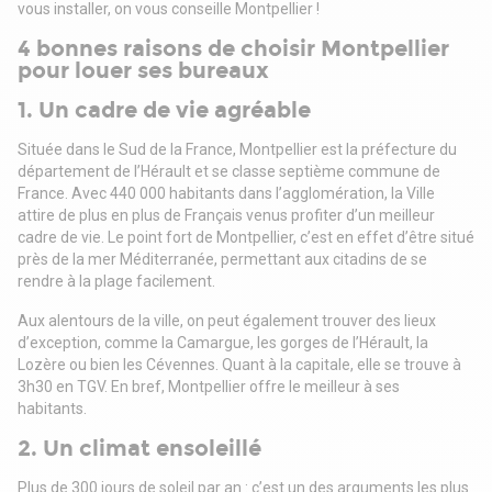
vous installer, on vous conseille Montpellier !
à la collaboration. Un espace de stockage bien pensé
optimise l'organisation, tandis qu'une zone détente avec
4 bonnes raisons de choisir Montpellier
cuisine invite à la pause.
pour louer ses bureaux
Pour plus de commodité, une toilette avec douche est
également disponible, idéale pour les équipes en
1. Un cadre de vie agréable
déplacement ou les journées prolongées. Un espace bien
agencé, où productivité et bien-être se conjuguent.
Située dans le Sud de la France, Montpellier est la préfecture du
département de l’Hérault et se classe septième commune de
France. Avec 440 000 habitants dans l’agglomération, la Ville
attire de plus en plus de Français venus profiter d’un meilleur
cadre de vie. Le point fort de Montpellier, c’est en effet d’être situé
près de la mer Méditerranée, permettant aux citadins de se
rendre à la plage facilement.
Aux alentours de la ville, on peut également trouver des lieux
d’exception, comme la Camargue, les gorges de l’Hérault, la
Lozère ou bien les Cévennes. Quant à la capitale, elle se trouve à
3h30 en TGV. En bref, Montpellier offre le meilleur à ses
habitants.
2. Un climat ensoleillé
Plus de 300 jours de soleil par an : c’est un des arguments les plus