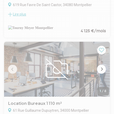
619 Rue Favre De Saint Castor, 34080 Montpellier
Lire plus
Découvrez un espace professionnel idéal au coeur du
dynamique secteur Parc 2000 à Montpellier
Tourny Meyer vous présente un plateau de bureaux en R+1,
alliant fonctionnalité et flexibilité, avec une surface
4 125 €/mois
généreuse de 303 m².
Situé dans une copropriété à taille humaine, ce bien offre un
cadre de travail agréable et bien pensé, parfait pour y
installer votre activité.
Disponible à la vente comme à la location, cette opportunité
s'adapte à vos projets immobiliers.
Idéale activité tertiaire.
Contactez-nous pour en savoir plus et visiter ce plateau aux
atouts indéniables.
1
/
8
Location Bureaux 1 110 m²
61 Rue Guillaume Dupuytren, 34000 Montpellier