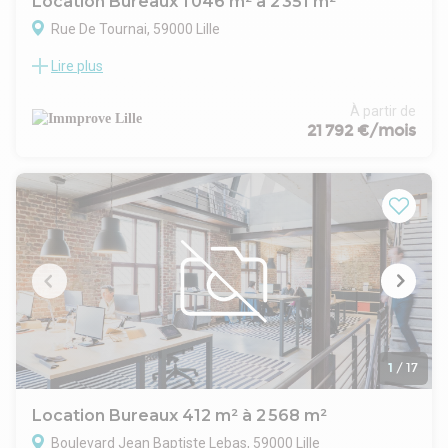
Location Bureaux 1 046 m² à 2 351 m²
Rue De Tournai, 59000 Lille
Lire plus
IMMPROVE vous propose à 2 pas de la Gare Lille Flandres,
des bureaux de qualité à la location. Emplacement central
offrant des atouts majeurs : une hyper-connectivité aux
À partir de
transport en commun : métro, bus , tram et gare en pied
21 792 €/mois
d'immeuble et accès immédiat à l'ensemble des services,
commerces et restaurants du centre ville. Immeuble, récent,
lumineux et très bien entretenu. Belles prestations : accueil
en RDC, grande salle de réunion, cuisine équipée, balcon
filant, pompe à chaleur. Grands plateaux permettant un
aménagement aisé. Parkings privatifs. Disponibilité : 1er
Novembre 2026.
1
/
17
Location Bureaux 412 m² à 2 568 m²
Boulevard Jean Baptiste Lebas, 59000 Lille