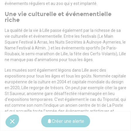
évènements réguliers et au zoo qui y est implanté.
Une vie culturelle et événementielle
riche
La qualité de la vie à Lille passe également par la richesse de sa
vie culturelle et événementielle. Entre les festivals (Le Main
Square Festival à Arras, les Nuits Secrètes à Aulnoye-Aymeries, le
Name Festival à Almin…) et les événements sportifs (le Paris-
Roubaix, le semi-marathon de Lille, la fête des Cerfs-Volants), Lille
ne manque pas d’animations pour tous les âges.
Les musées sont également légions dans Lille avec des
expositions pour tous les âges et tous les goûts. Nommée capitale
européenne de la culture en 2004 et capitale mondiale du design
en 2020, Lille regorge de trésors. On peut par exemple citer la gare
St Sauveur, ancienne gare désaffectée réaménagée en lieu
d’expositions temporaires. C’est également le cas du Tripostal, qui
est comme son nom l’indique un ancien centre de tri de La Poste
et qui accueille toute l’année des évènements artistiques et
culturels.
Créer une alerte
A l’image de tant de projets et d’entreprises, le festival Serie