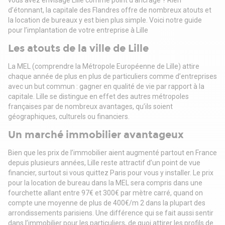
Les atouts :
d’étonnant, la capitale des Flandres offre de nombreux atouts et
Entrée indépendante
la location de bureaux y est bien plus simple. Voici notre guide
Bureaux aménagés : espace accueil, bureaux, salle de
pour l’implantation de votre entreprise à Lille
réunion, open space, espace détente..
Climatisation réversible
Les atouts de la ville de Lille
Bel effet d'enseigne Bd. de la Liberté
Possibilité de parking privatif
La MEL (comprendre la Métropole Européenne de Lille) attire
Bureaux clés en main
chaque année de plus en plus de particuliers comme d’entreprises
Disponibilité : immédiate
avec un but commun : gagner en qualité de vie par rapport à la
Métro : à 10 minutes à pieds des stations de métro
capitale. Lille se distingue en effet des autres métropoles
"République Beaux-Arts (M1)" et "Mairie de Lille (M2)" 500 m
françaises par de nombreux avantages, qu’ils soient
Bus : Bus, arrêt "Liberté" au pied de l'immeuble (lignes 18, 14
géographiques, culturels ou financiers.
et L1)
Un marché immobilier avantageux
Gare : Flandre Gare Lille Flandres (TER / TGV) à 15 minutes à
pieds 1 km
Bien que les prix de l’immobilier aient augmenté partout en France
Gare : Europe Gare Lille Europe (TGV) à 2 arrêts de métro) 2
depuis plusieurs années, Lille reste attractif d’un point de vue
km
financier, surtout si vous quittez Paris pour vous y installer. Le prix
Vélos partagés : Station V'Lille 'Angellier" à une rue de
pour la location de bureau dans la MEL sera compris dans une
l'immeuble 150 m
fourchette allant entre 97€ et 300€ par mètre carré, quand on
compte une moyenne de plus de 400€/m 2 dans la plupart des
arrondissements parisiens. Une différence qui se fait aussi sentir
dans l’immobilier pour les particuliers, de quoi attirer les profils de