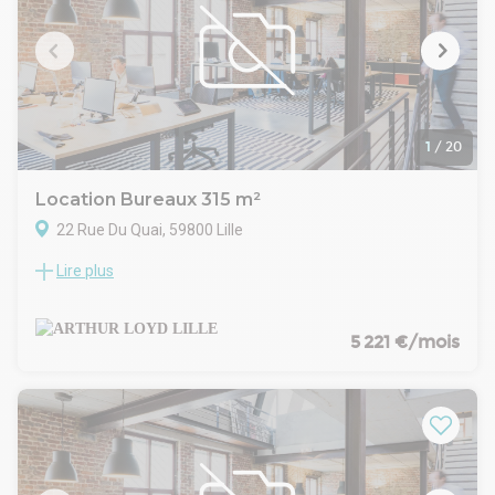
1
/
20
Location Bureaux 315 m²
22 Rue Du Quai, 59800 Lille
Lire plus
Situés en plein centre de Lille, ces bureaux à vendre ou à
louer offrent une solution idéale pour toute entreprise
souhaitant s'installer dans un cadre professionnel privilégié.
Leur emplacement stratégique permet un accès rapide aux
5 221 €/mois
principaux axes routiers, à l'aéroport Lille-Lesquin en 22
minutes, à la station de métro Rihour en 10 minutes à pied et
à la gare Lille Flandres en quelques minutes. Les locaux sont
cloisonnés et câblés pour une organisation de travail
immédiate et efficace. La luminosité naturelle, apportée par
de grandes fenêtres à double vitrage, assure un
environnement agréable et favorise la performance