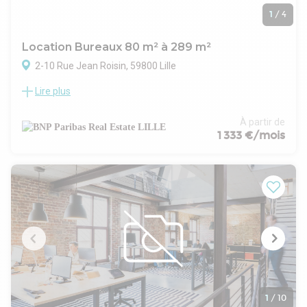
1
/
4
Location Bureaux 80 m² à 289 m²
2-10 Rue Jean Roisin, 59800 Lille
Lire plus
LOCATION DE BUREAUX - LILLE CENTRE
BNP Paribas Real Estate vous propose à la location ces belles
surfaces de bureaux idéalement situées en plein centre de
À partir de
Lille, à proximité du métro.
1 333 €/mois
au R+1 : une surface de bureaux de 114m², livré en base
paysagère. Dispose de 2 places de parking
au R+6 : une surface de bureaux de 95m² traversant et très
lumineux
au R+7 : une surface de bureaux de 80m² en open space,
avec une belle vue sur l'arrière du bâtiment
Bénéficiez d'une localisation privilégiée à proximité
immédiate de la station de métro « Rihour », facilitant l'accès
pour vos collaborateurs.
Les nombreux services et commerces à proximité ajoutent à
l'attrait de ce bien.
Ne manquez pas cette opportunité unique d'implanter votre
1
/
10