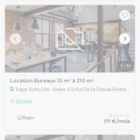
Plusieurs surfaces disponibles : 250 m² environ au rez-de-
chaussée divisible en 2, répondant aux normes ERP, ainsi que
330 m² environ au 1er étage divisible également. Parkings
privatifs en sous-sol. Disponibilité immédiate.
1
/
34
Location Bureaux 10 m² à 210 m²
Edgar Suites Lille - Shake, 612 Rue De La Chaude Rivière, 59800 Lille
Lire plus
Configurez un bureau de coworking ouvert pour 59
personnes avec un contrat très souple qui évolue en même
temps que votre entreprise. RÉVOLUTIONNEZ VOTRE
À partir de
MANIÈRE DE TRAVAILLER DANS LES SUPERBES LOCAUX DE
171 €/mois
SPACES SHAKE, UNE OASIS INSPIRANTE DANS LA VILLE DE
LILLE.
Démarquez-vous en faisant des affaires dans un bâtiment