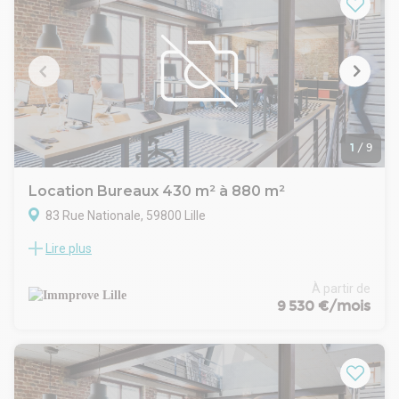
PMR, du parking, un espace convivialité ainsi qu'une salle de
pause. Vous bénéficierez également des avantages de la
Zone Franche Urbaine.
1
/
9
Location Bureaux 430 m² à 880 m²
83 Rue Nationale, 59800 Lille
Lire plus
Immprove vous propose une surface en rez-de-chaussée
ainsi que 4 plateaux de bureaux en hypercentre ville de Lille,
à proximité immédiate de la Grand Place, au pied de divers
À partir de
commerces et services. Proximité transports en commun,
9 530 €/mois
Gare Lille Flandres en moins de 10 minutes à pied. Possibilité
de parkings. Disponibilité immédiate.