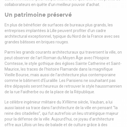
collaborateurs en quête d’un meilleur pouvoir d’achat.
Un patrimoine préservé
En plus de bénéficier de surfaces de bureaux plus grands, les
entreprises implantées à Lille peuvent profiter d’un cadre
architectural exceptionnel, typique du Nord de la France avec ses
grandes bâtisses en briques rouges.
Parmi les grands courants architecturaux qui traversent la ville, on
peut observer de l’art Roman du Moyen Âge avec l’Hospice
Comtesse, le style gothique des églises Sainte Catherine et Saint-
Maurice, les traces de l’histoire Flamande dans la magnifique
Vieille Bourse, mais aussi de l’architecture plus contemporaine
comme le bâtiment d’Euralille. Les Parisiens ne souhaitant pas
être dépaysés seront heureux de retrouver le style haussmannien
de la rue Faidherbe ou de la place de la République.
Le célèbre ingénieur militaire du XVIIème siècle, Vauban, a lui
aussi laissé sa trace dans l’architecture de la ville en pensant “la
reine des citadelles”, qui fut autrefois un lieu stratégique majeur
pour la défense de la ville. Aujourd’hui, ce joyau d’architecture
offre aux Lillois un lieu de balade et de culture grâce à des