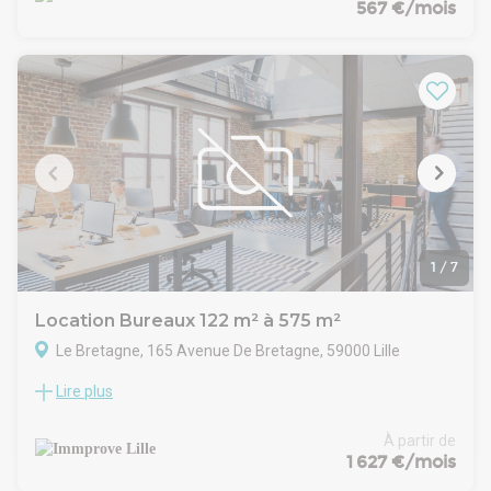
idéalement situées en plein coeur du Vieux Lille, offrant un
567 €/mois
cadre de travail prestigieux et dynamique. Nos plateaux de
bureaux lumineux sont parfaitement aménagés pour
répondre aux besoins des entreprises favorisant ainsi un
environnement propice à la productivité et à la collaboration.
Vous profiterez d'une proximité immédiate avec une large
gamme de services et de commerces, facilitant ainsi le
quotidien de vos équipes. De plus, l'accès aux gares de Lille
est rapide et des places de parking sont disponibles, vous
garantissant ainsi une accessibilité optimale.
Ne manquez pas cette opportunité unique de vous installer
dans l'un des quartiers les plus prisés de Lille. Pour plus
d'informations ou pour organiser une visite, n'hésitez pas à
1
/
7
nous contacter !
Retrouvez toutes nos offres de bureaux à louer et à vendre
Location Bureaux 122 m² à 575 m²
sur https://www.bnppre.fr/bureau/nord-59/
Le Bretagne, 165 Avenue De Bretagne, 59000 Lille
Lire plus
Immprove vous propose des bureaux au centre de la zone
tertiaire d'Euratechnologies, pôle d'excellence et d'innovation
principalement dédié au numérique. Facile d'accès par les
À partir de
grands axes routiers et le métro, cet immeuble bénéficie
1 627 €/mois
également de points de restauration à proximité immédiate.