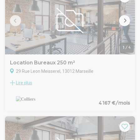
1
/
4
Location Bureaux 250 m²
29 Rue Leon Meisserel, 13012 Marseille
Lire plus
Situé au coeur du dynamique quartier Saint-Barnabé à
Marseille, cet espace de bureaux de 250 m², non divisibles,
représente une opportunité exceptionnelle pour les
entreprises en quête d'un emplacement stratégique et
4 167 €/mois
fonctionnel. Ce local commercial, disponible à la location, se
distingue par sa visibilité remarquable, un atout majeur pour
toute entreprise souhaitant renforcer sa présence et son
image de marque dans l'une des villes les plus vibrantes de
France. Le quartier Saint-Barbare est réputé pour son
dynamisme économique et sa proximité avec les principaux