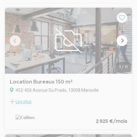
1
/
11
Location Bureaux 150 m²
452-456 Avenue Du Prado, 13008 Marseille
Lire plus
COLLIERS vous propose à la location une surface de bureaux
de 150m² en très bon état et déjà aménagée. située dans le
8ème arrondissement de Marseille sur l'avenue du Prado.
3 places de parking extérieures sécurisées
2 925 €/mois