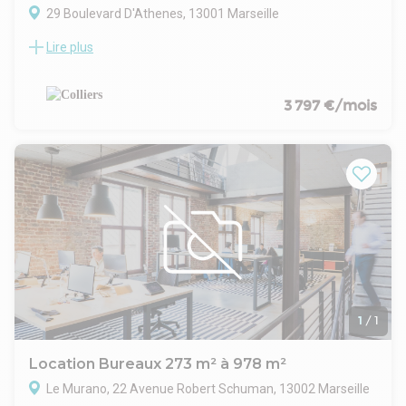
29 Boulevard D'Athenes, 13001 Marseille
Lire plus
COLLIERS vous propose à la location une surface de bureaux
située dans le 1er arrondissement de Marseille à proximité
de la Gare St Charles.
Ces bureaux offrent un cadre de travail agréable au sein de
3 797 €/mois
bureaux intégralement rénovés dans un style mêlant le
charme de l'ancien et des touches contemporaines.
Ces espaces sont lumineux, intégralement aménagés et
bénéficient d'un extérieur (balcon)
1
/
1
Location Bureaux 273 m² à 978 m²
Le Murano, 22 Avenue Robert Schuman, 13002 Marseille