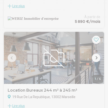
Lire plus
WERIZ, votre spécialiste en immobilier d'entreprise sur la
Métropole Aix Marseille Provence vous propose un espace
de bureau à la location sur la très prisée Rue de la
À partir de
République, à proximité immédiate de nombreux
5 890 €/mois
commerces et transports en commun. Ces derniers sont en
bon état et offrent quatre espaces de bureaux cloisonnés
lumineux, de grands open space confortables et traversants,
une salle de réunion et un espace repas
1
/
6
Location Bureaux 244 m² à 245 m²
19 Rue De La Republique, 13002 Marseille
Lire plus
WERIZ, votre spécialiste en immobilier d'entreprise sur la