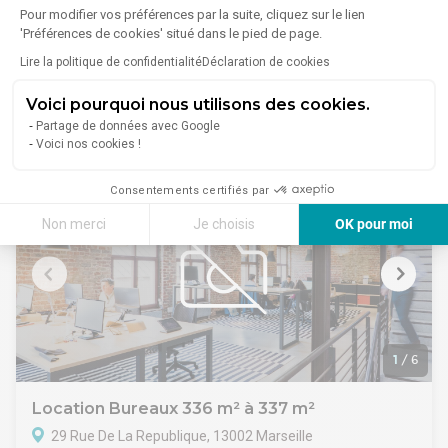
Pour modifier vos préférences par la suite, cliquez sur le lien
38 Rue De La Republique, 13001 Marseille
'Préférences de cookies' situé dans le pied de page.
Lire plus
WERIZ, votre spécialiste en immobilier d'entreprise sur la
Lire la politique de confidentialité
Déclaration de cookies
Métropole Aix Marseille Provence vous propose un espace
de bureau à la location sur la très prisée Rue de la
Voici pourquoi nous utilisons des cookies.
République, à proximité immédiate de nombreux
2 020 €/mois
Partage de données avec Google
commerces et transports en commun. Ces derniers sont en
Voici nos cookies !
très bon état et offrent quatre espaces de bureaux
cloisonnés mais modulables, lumineux, un espace cuisine et
Consentements certifiés par
un espace repas.
Non merci
Je choisis
OK pour moi
Axeptio consent
Plateforme de Gestion du Consentement : Personnalisez vos Options
Notre plateforme vous permet d'adapter et de gérer vos paramètres de 
1
/
6
Location Bureaux 336 m² à 337 m²
29 Rue De La Republique, 13002 Marseille