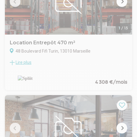
ailleurs de nombreuses enseignes automobiles et activités
liées à la revente.
L'immeuble propose une surface totale de 577 m², répartie
entre 470 m² en rez-de-chaussée et 107 m² à l'étage. Avec
une hauteur sous plafond de 4,50 m et la possibilité
1
/
13
d'aménager selon les besoins, le local permet d'envisager
divers usages professionnels. Travaux à prévoir.
Location Entrepôt 470 m²
Contactez nous pour plus d'informations et organiser une
48 Boulevard Fifi Turin, 13010 Marseille
visite.
Lire plus
Location Entrepôts / Locaux d'activités Marseille 13010
MARSEILLE 10ᵉ – ENTREPÔT / LOCAL D'ACTIVITÉS À LOUER
À proximité immédiate de l'autoroute Est, au cœur du 10ᵉ
arrondissement de Marseille, nous vous proposons un local
4 308 €/mois
d'activités entièrement rénové, disponible immédiatement.
Développant environ 390 m² au sol, complétés par 80 m² de
mezzanine, cet entrepôt offre des volumes fonctionnels
adaptés aux activités artisanales, de stockage, de logistique
légère ou de négoce.
Caractéristiques
Entrepôt d'environ 390 m²
Mezzanine d'environ 80 m²
Bloc sanitaire privatif