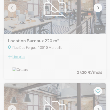
axes de transport, facilitant ainsi l'accès pour les employés
et les clients.
1
/
7
Location Bureaux 220 m²
Rue Des Forges, 13010 Marseille
Lire plus
Colliers vous propose une surface de bureaux de 220 m²
environ dans un parc d'activités à proximité de la Capelette.
A proximité des axes autoroutiers.
Ces bureaux sont en excellent état et cloisonnés, aux
2 420 €/mois
normes d'accessibilité pour les PMR.