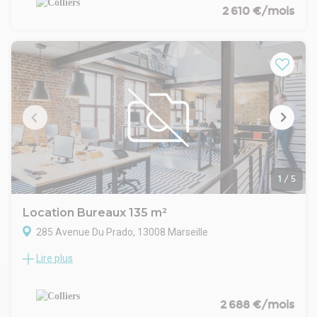
2 610 €/mois
1
/
5
Location Bureaux 135 m²
285 Avenue Du Prado, 13008 Marseille
Lire plus
Colliers vous propose une surface de bureaux idéalement
située à toute proximité du Rond-Point du Prado.
Bureaux lumineux et modernes, bénéficiant d'une belle
terrasse.
2 688 €/mois
Location possible avant Octobre 2025 : Nous consulter