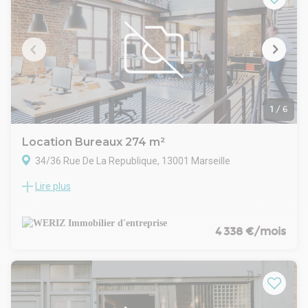
1
/
6
Location Bureaux 274 m²
34/36 Rue De La Republique, 13001 Marseille
Lire plus
WERIZ, votre spécialiste en immobilier d'entreprise sur la
Métropole Aix Marseille Provence vous propose un espace
de bureau à la location sur la très prisée Rue de la
République, à proximité immédiate de nombreux
4 338 €/mois
commerces et transports en commun. Ces derniers sont en
bon état et offrent des espaces de bureaux cloisonnés
lumineux des espaces modulables en salles de réunion ou en
open space, un espace tisanerie et un espace repas