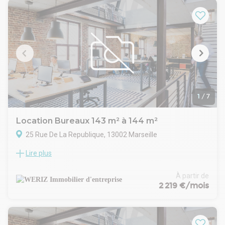
1
/
7
Location Bureaux 143 m² à 144 m²
25 Rue De La Republique, 13002 Marseille
Lire plus
WERIZ, votre spécialiste en immobilier d'entreprise sur la
Métropole Aix Marseille Provence vous propose un espace
de bureau à la location sur la très prisée Rue de la
À partir de
République, à proximité immédiate de nombreux
2 219 €/mois
commerces et transports en commun. Ces derniers sont en
bon état et offrent trois espaces de bureaux cloisonnés, une
salle de réunion, un espace tisanerie et un espace repas