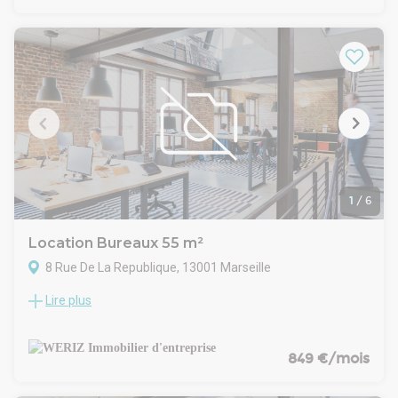
commerces et transports en commun. Ces derniers sont en
très bon état et offrent des espaces de bureaux cloisonnés
lumineux avec une très belle hauteur sous plafond, un open
space ainsi qu'un espace tisanerie et un espace repas
1
/
6
Location Bureaux 55 m²
8 Rue De La Republique, 13001 Marseille
Lire plus
WERIZ, votre spécialiste en immobilier d'entreprise sur la
Métropole Aix Marseille Provence vous propose un espace
de bureau à la location sur la très prisée Rue de la
République. Ces derniers sont en très bon état et offrent un
849 €/mois
bel open space lumineux, un bureau fermé et un espace
repas accompagné d'une tisanerie entièrement neuve.