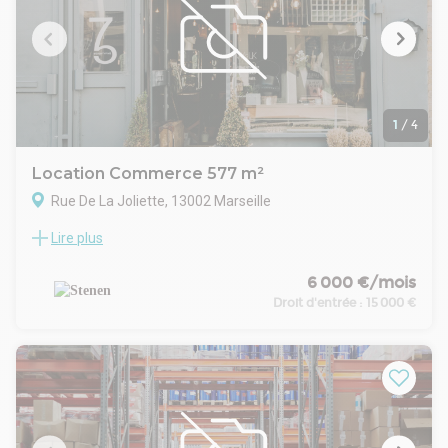
1
/
4
Location Commerce 577 m²
Rue De La Joliette, 13002 Marseille
Lire plus
Le 2e arrondissement poursuit sa transformation et attire
chaque année de nouvelles activités grâce à un tissu
économique dynamique, mêlant entreprises tertiaires,
6 000 €/mois
commerces spécialisés et acteurs industriels historiques. Ce
Droit d'entrée :
15 000 €
secteur apprécié des professionnels bénéficie d'un
environnement urbain en pleine évolution et d'une clientèle
variée liée à la proximité des ports et du centre-ville.
Au coeur du quartier de la Joliette, le local profite d'un
positionnement stratégique, à deux pas de la Porte d'Aix et
de l'Autoroute du Littoral, offrant une accessibilité rapide
pour les flux entrants et sortants. Le quartier accueille par