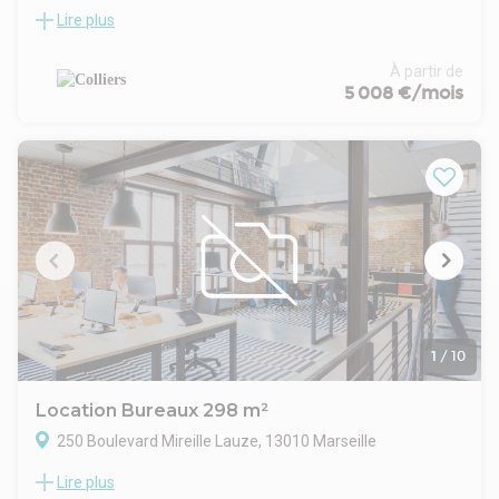
Lire plus
COLLIERS vous propose une surface de bureaux à vendre ou
à louer de 978 m² comprenant 15 places de parking en sous-
sol; Divisibilité dès 705m². Située sur le périmètre de la
À partir de
Joliette, au coeur d'Euroméditerranée.
5 008 €/mois
Les locaux sont cloisonnés, en bon état et bénéficient de
plusieurs extérieurs (terrasse & patios). Les bureaux sont
entièrement équipés et dispose d'une douche. TVA et droits
d'enregistrement : nous consulter
1
/
10
Location Bureaux 298 m²
250 Boulevard Mireille Lauze, 13010 Marseille
Lire plus
Colliers vous propose à la location des bureaux à louer à