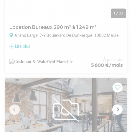
1
/
23
Location Bureaux 290 m² à 1 249 m²
Grand Large, 7-9 Boulevard De Dunkerque, 13002 Marseille
Lire plus
GRAND LARGE - Bureaux à louer Marseille
EUROMÉDITERRANÉE (13)
Vous recherchez des locaux professionnels spacieux,
À partir de
idéalement situés à Euromed avec une accessibilité optimale
5 800 €/mois
?
Laissez vous séduire par GRAND LARGE, immeuble
emblématique à l'architecture tertiaire représentative du
quartier d'affaires de la Joliette.
Avec un large choix de bureaux à partir de 185 m², du rez-de-
chaussée au 7ème étage, implantez votre société là où il
faut être et profitez ainsi d'un lieu de vie et économique
vivant et attractif.
Contactez Cushman & Wakefield pour obtenir de plus
amples renseignements sur ces bureaux d'exception sur le
meilleur emplacement de Marseille.