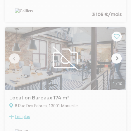
toute proximité de la L2. Ces bureaux de très bon standing de
298 m² bénéficient d'un aménagement de qualité et d'un bel
ensoleillement. parkings privatifs et sécurisé sur site.
3 105 €/mois
1
/
10
Location Bureaux 174 m²
8 Rue Des Fabres, 13001 Marseille
Lire plus
COLLIERS vous propose à la location un plateau de bureau
situé dans le 1er arrondissement de Marseille à proximité
immédiate des transports en commun et du Vieux-Port.