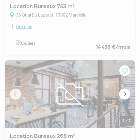
Location Bureaux 753 m²
35 Quai Du Lazaret, 13002 Marseille
Lire plus
Au sein de l'emblématique immeuble du Silo, entièrement
réhabilité en bureaux et salle de concert, nous vous
proposons une surface à la location.
Vue mer panoramique, et prestations de standing. A
14 436 €/mois
proximité immédiate de toutes commodités (terrasses du
port et centre commercial des Docks), ainsi que des
transports en communs et axes autoroutiers.
1
/
7
Location Bureaux 268 m²