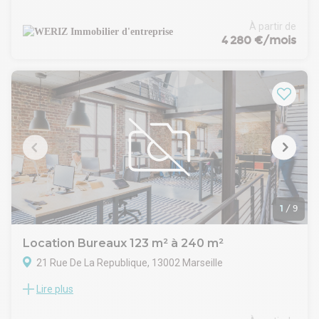
Métropole Aix Marseille Provence vous propose un espace
de bureau à la location sur la très prisée Rue de la
À partir de
République, à proximité immédiate de nombreux
4 280 €/mois
commerces et transports en commun. Ces derniers sont en
bon état et offrent huit espaces de bureaux cloisonnés
lumineux avec des belles cloisons vitrées toute hauteur, une
salle de réunion, un espace tisanerie et un espace repas
1
/
9
Location Bureaux 123 m² à 240 m²
21 Rue De La Republique, 13002 Marseille
Lire plus
WERIZ, votre spécialiste en immobilier d'entreprise sur la
Métropole Aix Marseille Provence vous propose un espace
de bureau à la location sur la très prisée Rue de la