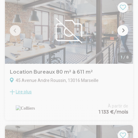
1
/
8
Location Bureaux 80 m² à 611 m²
45 Avenue Andre Roussin, 13016 Marseille
Lire plus
A proximité immédiate de l'autoroute A55, dans un
immeuble de bureaux , Colliers vous propose à la location
des bureaux de 611 m² divisibles à partir de 80 m².
À partir de
Disponibilité : Immédiate.
1 133 €/mois