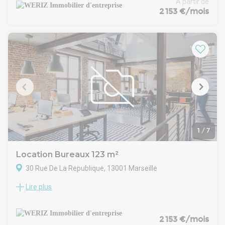
À partir de
République, à proximité immédiate de nombreux
2 153 €/mois
commerces et transports en commun. Ces derniers sont en
bon état et offrent de nombreux espaces de bureaux
cloisonnés, une salle de réunion, un espace tisanerie et un
espace repas
1
/
7
Location Bureaux 123 m²
30 Rue De La Republique, 13001 Marseille
Lire plus
WERIZ, votre spécialiste en immobilier d'entreprise sur la
Métropole Aix Marseille Provence vous propose un espace
de bureau à la location sur la très prisée Rue de la
République, à proximité immédiate de nombreux
2 153 €/mois