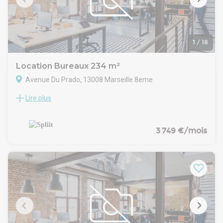
1
/
18
Location Bureaux 234 m²
Avenue Du Prado, 13008 Marseille 8eme
Lire plus
Location Bureaux Marseille 13008
Au cœur du Prado, dans l'un des secteurs tertiaires les plus
recherchés de Marseille, découvrez ces bureaux de 234 m²
situés en rez-de-chaussée d'une copropriété de standing à
3 749 €/mois
taille humaine. Les locaux, en état d'usage, offrent des
espaces fonctionnels pouvant s'adapter à de nombreuses
activités tertiaires : professions libérales, cabinets de conseil,
activités médicales ou paramédicales, sièges d'entreprise,
etc. Le bien bénéficie d'une adresse de premier ordre, à
proximité immédiate des transports en commun, des axes
autoroutiers, des commerces et de nombreux services,
offrant ainsi un cadre de travail privilégié à vos
collaborateurs comme à vos clients. Les atouts :