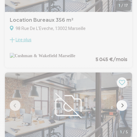
1
/
17
Location Bureaux 356 m²
98 Rue De L'Eveche, 13002 Marseille
Lire plus
Bureaux à vendre - Marseille 2ème, secteur Joliette /
République
À vendre : bureaux de 356 m² non divisibles, idéalement
situés dans le quartier prisé de la Joliette, au coeur du 2ème
5 045 €/mois
arrondissement de Marseille.
Ce secteur dynamique, en pleine transformation, bénéficie
d'un environnement professionnel attractif avec de
nombreux commerces, restaurants, hôtels et centres
d'affaires à proximité.
Les bureaux sont sur 3 niveaux dans un immeuble bien
entretenu, facilement accessible grâce à la proximité
immédiate du métro M2 (station Joliette), des tramways T2
et T3, ainsi que des autoroutes A55 et A50 via le tunnel
Prado-Carénage. L'aéroport Marseille Provence est à
seulement 22 minutes.
Le bien se compose d'un open space, de bureaux cloisonnés,
1
/
5