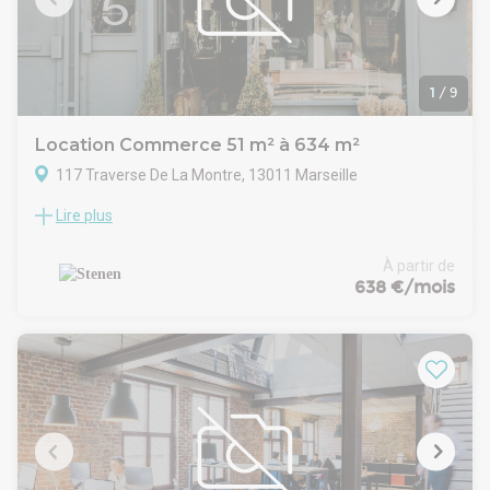
1
/
9
Location Commerce 51 m² à 634 m²
117 Traverse De La Montre, 13011 Marseille
Lire plus
Marseille Est - La Valentine, un secteur commercial de
premier plan
Véritable locomotive économique de l'est marseillais, la zone
À partir de
commerciale de La Valentine s'impose comme l'un des pôles
638 €/mois
commerciaux les plus fréquentés de la région Sud. Avec plus
de 350 enseignes nationales et internationales, ce secteur
bénéficie d'une attractivité constante portée par une
clientèle dense, un environnement commerçant structuré et
une excellente visibilité pour les entreprises souhaitant
renforcer leur implantation.
Situés au coeur de cette zone dynamique, plusieurs locaux
commerciaux de 51 m² à 634 m² sont proposés à la location
afin de répondre à différents formats d'activités.