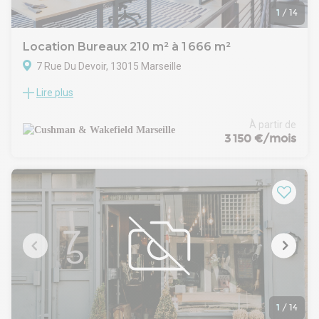
1
/
14
Location Bureaux 210 m² à 1 666 m²
7 Rue Du Devoir, 13015 Marseille
Lire plus
SMARTSEILLE ! Bureaux à louer à Marseille (13015)
Cushman & Wakefield vous propose des bureaux à la
location au coeur de Smartseille, dans le 15e arrondissement
À partir de
de Marseille, au sein d'un immeuble neuf certifié HQE
3 150 €/mois
Construction Excellent.
Situés dans l'éco-quartier Euromed II, ces bureaux à louer
offrent 1 741 m² divisibles à partir de 201 m², avec vue sur la
rade à certains étages.
L'accessibilité est un atout majeur : métro M2 station
Capitaine Gèze, lignes de bus 36, 36B et 70, future extension
du tramway T3, et accès immédiat aux autoroutes A7 et
A55. Le site bénéficie également de la proximité du Pôle
Multimodal Capitaine Gèze et de nombreuses commodités.
Les bureaux sont aménagés en open space avec faux
plancher technique, moquette en dalles, faux plafonds, et
possibilité d'abonnement parking Zen Park.
1
/
14