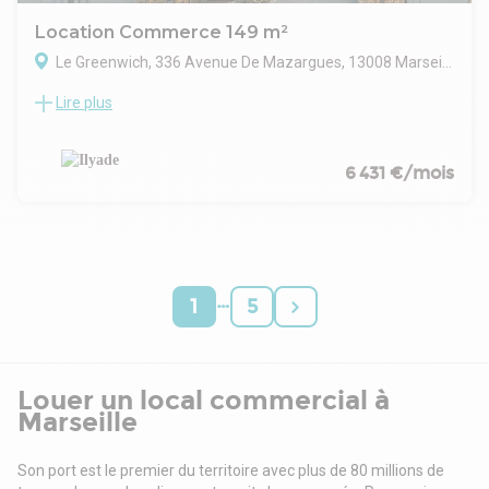
Location Commerce 149 m²
Le Greenwich, 336 Avenue De Mazargues, 13008 Marseille
Lire plus
MAZARGUES
ILYADE vous propose à la location un local commercial d'une
surface de 149 m² avec une place de parking double.
Locaux commerciaux en pied d'immeuble, face à
6 431 €/mois
l'Intermarché de Mazargues.
Disponible immédiatement.
CONTAC AGENCE ILYADE MARSEILLE : 07 63 02 41 81 -- Site
web : www.ilyade.fr
…
1
5
Louer un local commercial à
Marseille
Son port est le premier du territoire avec plus de 80 millions de