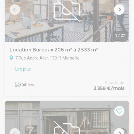
Vue vieux port
Accès PMR
Lot indépendant par étage
Sanitaires et douches
1
/
27
Location Bureaux 206 m² à 2 533 m²
7 Rue Andre Allar, 13015 Marseille
Lire plus
SMARTSEILLE
Au coeur de l'éco-quartier SMARTSEILLE, situé sur le
périmètre Euromed 2, et à proximité du pôle multimodal
À partir de
Capitaine Gèze, COLLIERS vous propose plusieurs surfaces
3 358 €/mois
de bureaux à louer.
Immeuble neuf labellisé HQE (Très bon) proposant des
surfaces de bureaux divisibles à partir de 206 m², des
terrasses pour certains lots, et de nombreuses places de
parking.
L'immeuble dispose également d'un commerce vacant de
500 m² au rez-de-chaussée.