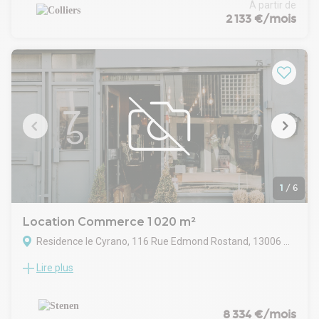
Avec son architecture audacieuse et ses standards
À partir de
environnementaux élevés (HQE Excellent, LEED Gold), elle
2 133 €/mois
s’impose comme une adresse prestigieuse pour les
entreprises. L’immeuble dispose d’un restaurant
interentreprises, d’une crèche, de commerces et d’un centre
d’affaires. Sa localisation stratégique offre un accès rapide
aux autoroutes A7, A55 et A50, à la gare Saint-Charles et à
l’aéroport Marseille Provence. Les transports en commun
sont à proximité immédiate (métro, tramway, bus),
garantissant une excellente connectivité.
1
/
6
Location Commerce 1 020 m²
Residence le Cyrano, 116 Rue Edmond Rostand, 13006 Marseille
Lire plus
Idéalement situé au centre du 6ᵉ arrondissement de
Marseille, ce local commercial développe environ 1 020 m²
au sein d'un quartier résidentiel animé et recherché.
L'environnement, très habité et bien desservi, assure un
8 334 €/mois