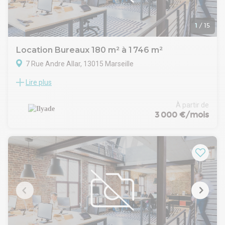
L'environnement immédiat profite d'un accès rapide à
l'autoroute A50, facilitant les flux depuis Marseille, Aubagne
ou encore l'est du département.
1
/
15
Les surfaces disponibles offrent une grande souplesse
d'exploitation selon votre activité. Le site dispose d'un
Location Bureaux 180 m² à 1 746 m²
important nombre de places de stationnement, élément
7 Rue Andre Allar, 13015 Marseille
particulièrement recherché sur le secteur. Une opportunité
idéale pour développer votre enseigne dans l'une des zones
Lire plus
L’immeuble Smartseille s’inscrit dans le projet Euromed II, au
commerciales les plus reconnues de Marseille.
cœur d’un quartier en pleine transformation, labellisé Éco-
Visite sur demande.
Cité. Ce bâtiment innovant répond aux normes
À partir de
- Autoroute : A50
environnementales les plus exigeantes, avec des labels
3 000 €/mois
- Bus :
Haute Qualité Environnementale et Très Hautes
- Immeuble ERP catégorie :
Performances Énergétiques. Il dispose d’un accueil avec
- Immeuble PMR
hôtesse, d’un service de conciergerie et d’un système de
- Parkings extérieurs : 300
sécurité renforcé. L’accès est facilité par les grands axes
routiers et les transports en commun, offrant une
localisation stratégique pour les entreprises souhaitant
s’implanter dans un secteur dynamique et durable.