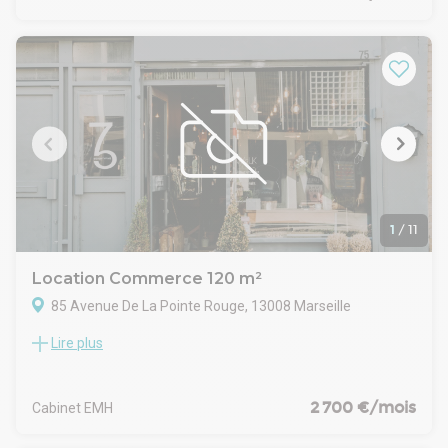
passage naturel et une visibilité pérenne pour toute enseigne
souhaitant s'implanter durablement.
Installé sur un axe circulant, le local bénéficie d'une façade
de 25 mètres, offrant un impact visuel immédiat et facilitant
la mise en avant d'un concept ou d'une identité de marque.
La proximité du métro, de plusieurs lignes de bus ainsi que
des grands axes routiers renforce l'accessibilité du site, aussi
bien pour la clientèle que pour les équipes.
Nous restons à votre disposition pour organiser une visite et
étudier votre projet d'implantation.
1
/
11
Location Commerce 120 m²
85 Avenue De La Pointe Rouge, 13008 Marseille
Lire plus
Situé avenue de la Pointe Rouge, cet immeuble offre un
cadre privilégié face à la mer, dans un secteur dynamique et
recherché du 8e arrondissement de Marseille. Le bâtiment,
en très bon état, dispose d’un accès facile pour les
2 700 €/mois
Cabinet EMH
personnes à mobilité réduite et bénéficie d’une hauteur sous
plafond généreuse. Les environs proposent de nombreux