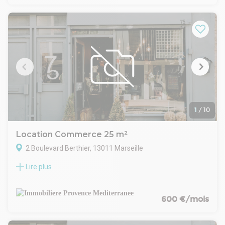
etc.
Ce local en bon état d'usage est climatisé.
Il dispose d'un liéaire de vitrine, d'un emplacement
d'enseigne en façade, d'un grand plateau commercial, d'une
réserve, de sanitaires privatifs, d'un bureau et de locaux
sociaux (vestiaires H/F et salle de pause avec kitchenette).
1
/
10
Location Commerce 25 m²
2 Boulevard Berthier, 13011 Marseille
Lire plus
Le Cabinet IPM vous propose à la location, au sein de la
résidence La Grognarde, un local commercial entièrement
rénové d'une superficie totale de 25 m².
Prestations : Rideau métallique, chauffage, sanitaire, point
600 €/mois
d'eau, carrelage au sol, vitrine...