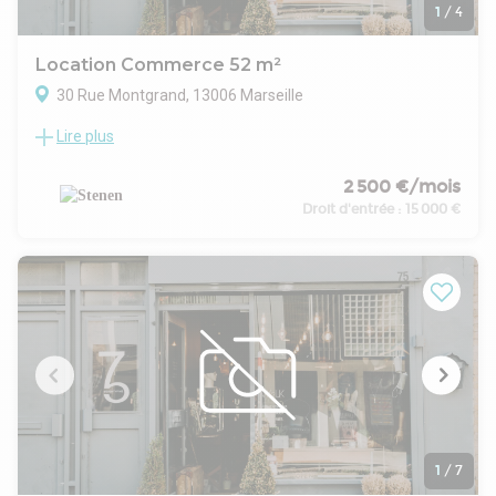
une hauteur sous plafond de 4,50 m et la possibilité
1
/
4
d'aménager selon les besoins, le local permet d'envisager
divers usages professionnels. Travaux à prévoir.
Location Commerce 52 m²
Contactez nous pour plus d'informations et organiser une
30 Rue Montgrand, 13006 Marseille
visite.
Lire plus
Local commercial à louer - Hyper-centre de Marseille 6e
Un emplacement au coeur d'un secteur commerçant
Situé dans l'un des quartiers les plus animés de Marseille, ce
2 500 €/mois
local bénéficie d'un environnement commercial
Droit d'entrée :
15 000 €
particulièrement recherché. Entre la Préfecture et la rue
Paradis, ce secteur concentre de nombreuses enseignes
nationales, commerces indépendants, restaurants et
services, générant un flux piéton soutenu tout au long de la
journée. Son dynamisme en fait une adresse de choix pour
développer une activité commerciale.
Une localisation stratégique
Facilement accessible grâce aux transports en commun et
aux principaux axes du centre-ville, le local profite d'une
excellente visibilité au sein d'un environnement commerçant
très fréquenté.
Un local offrant un beau potentiel
1
/
7
En rez-de-chaussée, ce bien dispose d'un espace principal de