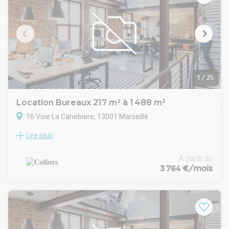
1
/
25
Location Bureaux 217 m² à 1 488 m²
16 Voie La Canebiere, 13001 Marseille
Lire plus
COLLIERS vous propose à la location un ensemble immobilier
de bureaux situés dans le 1er arrondissement de Marseille à
proximité des transports en commun.
À partir de
Entièrement rénové par le propriétaire, cet ensemble
3 764 €/mois
immobilier proposera des espaces de travail modernes et
confortables agrémentés de balcons et terrasses offrant
des vues sur le vieux port.
Locaux curés, en attente d'aménagement
Nouveau système de climatisation
Balcons et terrasses