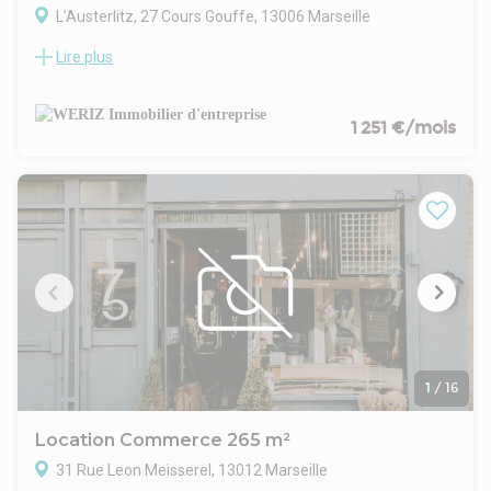
L’Austerlitz, 27 Cours Gouffe, 13006 Marseille
Lire plus
WERIZ vous présente un local commercial de 57 m²,
idéalement situé à Marseille 13006 à proximité immédiate
des transports en commun, et des commodités. Le local sera
loué entièrement rénové.
1 251 €/mois
1
/
16
Location Commerce 265 m²
31 Rue Leon Meisserel, 13012 Marseille