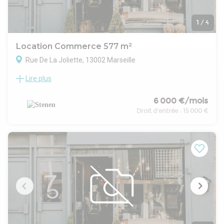
1
/
4
Location Commerce 577 m²
Rue De La Joliette, 13002 Marseille
Lire plus
Le 2e arrondissement poursuit sa transformation et attire
chaque année de nouvelles activités grâce à un tissu
économique dynamique, mêlant entreprises tertiaires,
6 000 €/mois
commerces spécialisés et acteurs industriels historiques. Ce
Droit d'entrée :
15 000 €
secteur apprécié des professionnels bénéficie d'un
environnement urbain en pleine évolution et d'une clientèle
variée liée à la proximité des ports et du centre-ville.
Au coeur du quartier de la Joliette, le local profite d'un
positionnement stratégique, à deux pas de la Porte d'Aix et
de l'Autoroute du Littoral, offrant une accessibilité rapide
pour les flux entrants et sortants. Le quartier accueille par
ailleurs de nombreuses enseignes automobiles et activités
liées à la revente.
L'immeuble propose une surface totale de 577 m², répartie
entre 470 m² en rez-de-chaussée et 107 m² à l'étage. Avec