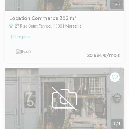
1
/
5
Location Commerce 302 m²
27 Rue Saint Ferreol, 13001 Marseille
Lire plus
SAINT FERREOL
ILYADE vous propose à la location un local commercial d'une
surface de 302 m² dont 280 m² de surface commerciale et
22 m² de réserve.
20 834 €/mois
EMPLACEMENT N°1 - LOCATION PURE - Rare sur le secteur.
Disponible immédiatement.
CONTACT MME DOUNIA YANAOURI - 07 63 02 41 81
AGENCE ILYADE MARSEILLE
1
/
1