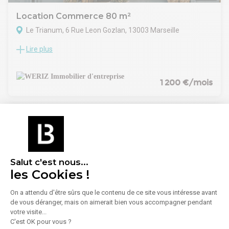
Une opportunité durable et stratégique à découvrir avec
Cushman & Wakefield.
Location Commerce 80 m²
Le Trianum, 6 Rue Leon Gozlan, 13003 Marseille
Lire plus
Découvrez une opportunité exceptionnelle pour votre
entreprise à Marseille! Ces bureaux modernes, d'une
superficie totale de 1 151 m², sont proposés à la location et
peuvent être divisés à partir de 95 m² pour s'adapter
1 200 €/mois
parfaitement à vos besoins. Idéalement situés, ces espaces
offrent un environnement de travail professionnel et
dynamique, propice au développement de votre activité.
Salut c'est nous...
les Cookies !
On a attendu d'être sûrs que le contenu de ce site vous intéresse avant
de vous déranger, mais on aimerait bien vous accompagner pendant
1
/
9
votre visite...
C'est OK pour vous ?
Location Commerce 211 m²