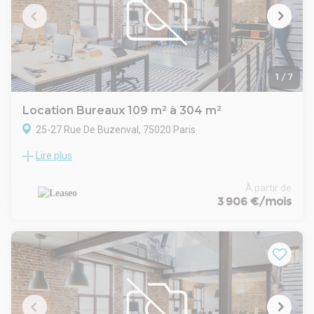
d'informations et une visite rapide !
1
/
7
Location Bureaux 109 m² à 304 m²
25-27 Rue De Buzenval, 75020 Paris
Lire plus
LEASEO vous propose à la location des bureaux traversants,
calmes et lumineux au sein d'un immeuble moderne, à deux
pas de la place de la Nation. Répartis sur deux niveaux, ces
À partir de
espaces fonctionnels et facilement modulables offrent un
3 906 €/mois
cadre de travail idéal, parfaitement desservi par les métros,
le RER A et le tramway.- Taxe bureaux : 21.99 € /m²/an
- Taxe foncière : 26.31 € /m²/an
.- Surface aménager en plusieurs bureaux sur 2 niveaux
(RDC + R+1)
- Locaux traversants, calmes et lumineux
- Plateaux fonctionnels, peu de contraintes porteuses
- Division possible entre le RDC et le R+1