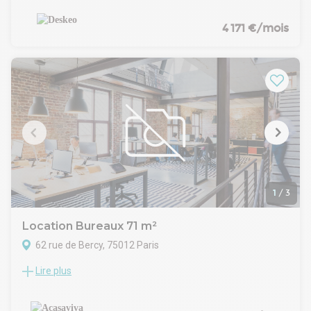
à deux pas des quais de Seine. Situé au 17 Boulevard
Morland, 976 m² au 2? étage d'un immeuble emblématique.
4 171 €/mois
Jusqu'à 86 collaborateurs avec possibilité de postes
flexibles. Pourquoi choisir Deskeo Morland ? Adresse
emblématique du 4? arrondissement, entre la Seine, Bastille
et le Marais. Bâtiment restructuré en un lieu de vie à part
entière. Services : Wifi, Imprimante, Entretien, Sécurité,
Phonebooth, Tisanerie, Fontaine à eau, Parking,
Maintenance Métro : Sully-Morland - 2 min / Bastille - 7 min
1
/
3
Location Bureaux 71 m²
62 rue de Bercy, 75012 Paris
Lire plus
proche gare Bercy, Palais omnisports, et jardin de Bercy,
Métro Bercy (ligne 6)
Dans un Immeuble mixte récent, au 1er étage environ 71 m2