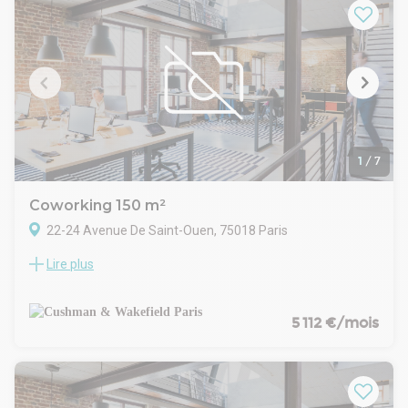
1
/
7
Coworking 150 m²
22-24 Avenue De Saint-Ouen, 75018 Paris
Lire plus
Cushman & Wakefield vous propose des bureaux d'exception
- 150 m² indépendants Avenue de St-Ouen
225 euros par poste
Emplacement idéal : au pied du métro La Fourche, ce plateau
5 112 €/mois
indépendant bénéficie d'un cadre de travail unique, à la fois
sécurisé et au calme, donnant sur une impasse paisible et
une cour intérieure arborée.
Un espace optimisé pour votre activité