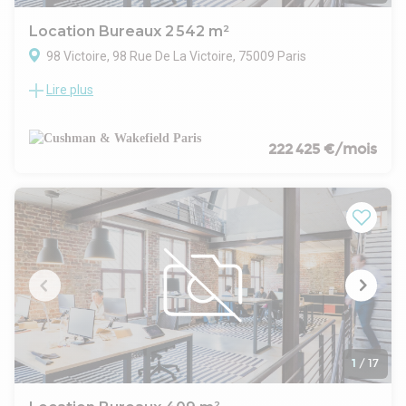
est une adresse de choix pour les entreprises visionnaires.
Location Bureaux 2 542 m²
98 Victoire, 98 Rue De La Victoire, 75009 Paris
Lire plus
Le 98 Victoire allie l'élégance de son architecture à la qualité
de ses prestations : Hall d'accueil épuré et ouvert sur un patio
végétalisé, espaces de convivialité, plateaux de bureaux
généreux et modulables, jardins et toitures terrasses comme
222 425 €/mois
autant d'espaces de travail informels pour stimuler la
créativité de chacun.
Le projet de restructuration et d'extension
du 98 Victoire s'inscrit dans une démarche
raisonnée de conservation, de valorisation et de réversibilité
du bâti et de ses usages.
L'intervention se fait majoritairement dans
l'existant, et la complète d'une extension pour y intégrer un
programme de bureaux qui offre des espaces de convivialité
et des espaces extérieurs qualitatifs.
Cet immeuble de bureaux se situe à proximité immédiate
des transports en communs :
1
/
17
4 minutes à pieds des Métros 3 et 9.
5 minutes à pieds de la Gare Saint Lazare .