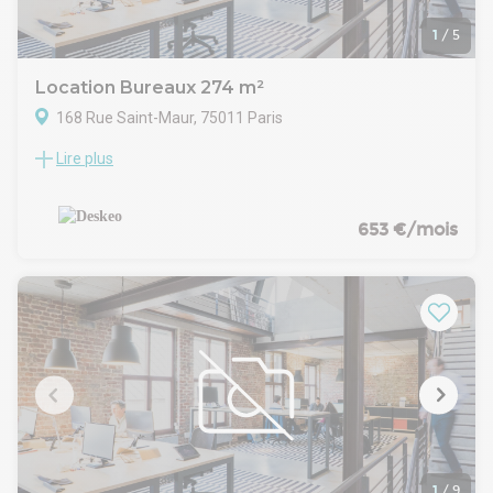
1
/
5
Location Bureaux 274 m²
168 Rue Saint-Maur, 75011 Paris
Lire plus
Location bureaux Paris 11 | Parmentier Location de bureaux
Paris 11 - Parmentier. Immeuble de 4 étages au 168 rue
Saint-Maur, 1 665 m² pouvant accueillir jusqu'à 150
collaborateurs. Ancienne manufacture industrielle atypique
653 €/mois
avec verrière, belle hauteur sous plafond, cour intérieure
aménagée et parking vélos. Pourquoi louer des bureaux à
Parmentier ? Le 11ème arrondissement est très vivant. Situé
entre Oberkampf et Bastille, secteur très prisé pour son
accessibilité et son dynamisme. Services : Entretien,
Sécurité, Phonebooth, Tisanerie, Wifi, Well-being Métro :
Goncourt/Hôpital Saint Louis - 3 min / Parmentier - 6 min /
Belleville - 6 min / République - 9 min
1
/
9