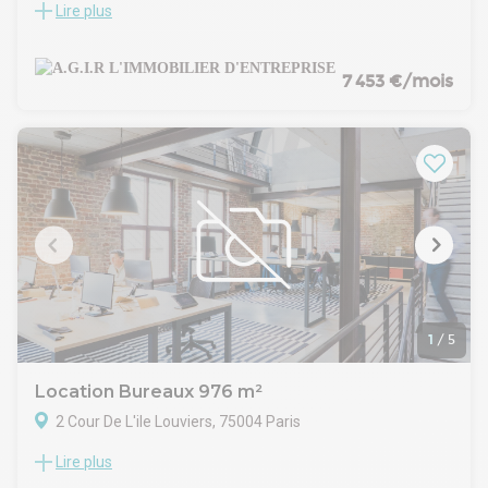
Lire plus
Dans l' ancienne manufacture Dutertre, nous vous
proposons une belle surface lumineuse à usage de bureaux
à la location.Les bureaux, conçus par un architecte de renom,
offrent de beaux volumes et un cachet industriel.
7 453 €/mois
Hauteur sous-plafond 3,70 m
La surface est composée d'un grand open-space, 4
bureaux/salles de réunions, une belle cuisine aménagée et
deux sanitaires.
Climatisation réversible
Baie de brassage et câblage informatique
Parquet dans l' open-space - Bolon dans les bureaux.
Double accès
Rack à vélos dans la cour
Loyer exonéré de TVA - CRL 2,5% -Frais d' acte à prévoir
Honoraire de commercialisation 30 % HT du loyer annuel HT
HC
1
/
5
Location Bureaux 976 m²
2 Cour De L'ile Louviers, 75004 Paris
Lire plus
Location bureau Paris 4 | Morland Location de bureau Paris 4
- Morland. Emplacement stratégique du 4? arrondissement,