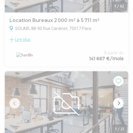
1
/
62
Location Bureaux 2 000 m² à 5 711 m²
SOLAIR, 88-90 Rue Cardinet, 75017 Paris
Lire plus
SAVILLS vous propose à la location un immeuble
indépendant en R+8, offrant 5 711 m² de bureaux et
d'espaces communs, idéal pour accueillir jusqu'à 562
À partir de
collaborateurs. Conçu par LBBA architecture, cet espace
141 667 €/mois
lumineux et moderne propose des volumes généreux et des
vues dégagées sur la capitale. Profitez de 500 m² d'espaces
extérieurs, incluant terrasses et rooftop avec vue
panoramique à 360°, ainsi que 285 m² d'espaces plantés
pour un cadre de travail inspirant.
Les prestations incluent un Business Center, un espace de
coworking, une zone de restauration et un espace
wellness/sport, complétés par un auditorium de 117 places.
L'immeuble, conforme aux normes environnementales et
bien-être, est climatisé et utilise la géothermie, répondant au
Décret tertiaire 2040. Certifié BREEAM Niveau EXCELLENT,
WELL niveau GOLD et Wiredscore niveau GOLD, cet espace
1
/
21