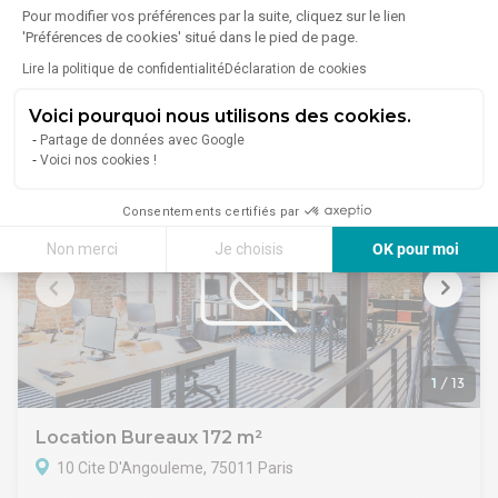
16 Rue Chapon, 75003 Paris
Bail : Contrat prestations de services
Pour modifier vos préférences par la suite, cliquez sur le lien
Régime fiscal : T.V.A.
'Préférences de cookies' situé dans le pied de page.
Lire plus
A toute proximité du M°Arts et Metiers, à louer une surface
Indexation : Indexation annuelle selon indice ILAT
Lire la politique de confidentialité
Déclaration de cookies
de bureau de 95m² au 1er étage.
Modalités : Paiement trimestriellement d'avance
CARACTERISTIQUES DE L'OFFRE
Dépot de garantie : 3 mois HT HC
Voici pourquoi nous utilisons des cookies.
Un grand Open Space
5 003 €/mois
Honoraires :
Un bureau
Partage de données avec Google
Voici nos cookies !
1 cuisine équipée
1 sanitaire avec lave mains
CONDITIONS FINANCIERES
Consentements certifiés par
Bail : 3/6/9 ans
Non merci
Je choisis
OK pour moi
Loyer mensuel : 5000 € HT HC
Disponibilité : Dès accord
Axeptio consent
Plateforme de Gestion du Consentement : Personnalisez vos Options
Notre plateforme vous permet d'adapter et de gérer vos paramètres de 
1
/
13
Location Bureaux 172 m²
10 Cite D'Angouleme, 75011 Paris