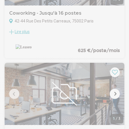
Coworking - Jusqu'à 16 postes
42-44 Rue Des Petits Carreaux, 75002 Paris
Lire plus
OFFRE PLUG & PLAY - Dans un immeuble en pierre de taille,
situé en plein coeur du Sentier, LEASEO vous propose à la
location des bureaux en très bon état et meublés- Taxe
bureaux : 26.71 € /m²/an
625 €/poste/mois
- Taxe foncière : 15 € /m²/an
.- Surface aménagée en 1 grand espace ouvert, 1 bureau, 1
salle de réunion, un espace kitchenette et sanitaires H/F
- Grande flexibilité d'aménagement
- Locaux équipés pour 16 postes
- Bureaux lumineux et calmes
- Sol béton ciré
- Aspect moderne et élégant
- Fibre optique / Câblage informatique
- Le loyer est de 10 000€ HT/mois et inclut le mobilier,
l'électricité, l'eau, le chauffage et les taxes
- Les informations sur les risques auxquels ce bien est
1
/
3
exposé sont disponibles sur le site Géorisques :