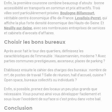
Immeuble 36 Caire : 292 m2 - 3 000 000 euros
Enfin, la première couronne combine beaucoup d’atouts : bonne
Charges annuelles : 8 971,99 euros
accessibilité en transports en commun et prix attractifs. Trois
Taxe foncière : 7 243,00 euros
villes sont particulièrement prisées.
Boulogne-Billancourt
,
véritable centre économique d’Ile-de-France.
Levallois-Perret
, qui
affiche la plus forte densité économique des Hauts-de-Seine. Et
Neuilly-sur-Seine
, avec ses nombreuses entreprises de services
et cabinets d’avocats d’affaires.
Choisir les bons bureaux
Après avoir fait le tour des quartiers, définissez les
caractéristiques de l’immeuble : Haussmannien, moderne ? Avec
parties communes prestigieuses, ascenseur, places de parking ?
Etablissez ensuite le cahier des charges des bureaux : nombre de
m², de postes de travail ? Salle de réunion, hall d’accueil, cuisine ?
Open space, bureaux collectifs ou individuels ?
Enfin, si possible, prenez des locaux un peu plus grands que
nécessaire. Vous pourrez ainsi vous développer facilement et
sous-louer l’excédent de surface si c’est prévu dans votre bail.
Conclusion