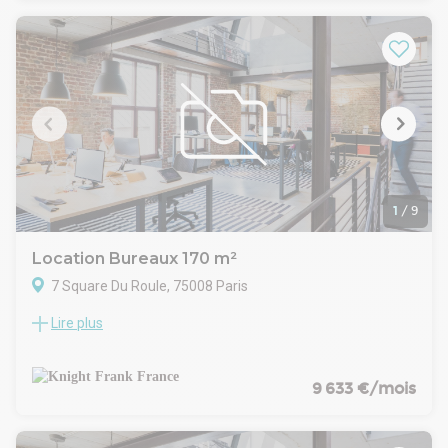
Immédiatement disponible à la location
1
/
9
Location Bureaux 170 m²
7 Square Du Roule, 75008 Paris
Lire plus
A proximité immédiate du Parc Monceau, nous vous
proposons des bureaux rénovés, au sein d'un Square privé.
Les bureaux sont d'un très bon standing, ils bénéficient de
beaux volumes, du cachet de l'ancien allié au moderne.
9 633 €/mois