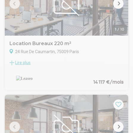
exposé sont disponibles sur le site Géorisques :
www.georisques.gouv.fr
Conditions juridiques et financieres :
Bail : 3-6-9 ans
Régime fiscal : T.V.A.
1
/
10
Indexation : Indexation annuelle selon indice ILAT
Modalités : Paiement trimestriellement d'avance
Location Bureaux 220 m²
Dépot de garantie : 3 mois HT HC
24 Rue De Caumartin, 75009 Paris
Honoraires :
Lire plus
OPERA / MADELEINE : Dans un bel immeuble en pierre de
taille ravalé dans un quartier très dynamique, LEASEO vous
propose à la location des bureaux lumineux offrant une
configuration idéale- Taxe bureaux : 26.71 € /m²/an
14 117 €/mois
- Taxe foncière : 17.08 € /m²/an
.- Surface aménagée en 1 grand open space, 2 bureaux de 4
postes, 3 salles de réunions, coin cuisine et sanitaires
- Balcon filant
- Bureaux rénovés, en excellent état
- Locaux traversants et très lumineux
- Double vitrage
- Parquet massif avec plancher technique