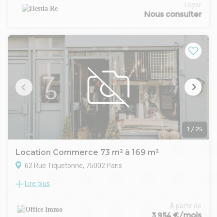
(30 postes)
Loyer
Construction :
Nous consulter
État de l'immeuble : Rénové
Parking intérieur : 16
Date (dernière mise à jour) : 2026-08-06
Bail : Contrat de prestations de services
Honoraires / Location: À la charge du preneur
Honoraires / Caract. : 10% HT du montant de la redevance
annuelle
Commentaires: Loyer pour le 2 et 3ème étage : 179 000 EUR
soit 497 EUR/postes
Loyer pour le 5ème : 166 500 EUR soit 513 EUR/postes
Loyer tout inclus (charges, fiscalité, Mobilier neuf, Ménage
quotidien, Internet, Electricité, Entretien des équipements
1
/
25
(climatisation, extincteurs), Dépannage menues réparations)
Location Commerce 73 m² à 169 m²
62 Rue Tiquetonne, 75002 Paris
Lire plus
A proximité immédiate du métro et de la rue du Louvre et de
la rue Etienne Marcel,
Au rez-de-chaussée sur cour d' un immeuble de bon
À partir de
standing.
3 954 €/mois