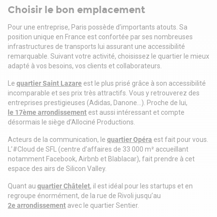
. Mobilier design
Choisir le bon emplacement
. Accès avec badges
. Fibre optique
Pour une entreprise, Paris possède d’importants atouts. Sa
Lot 32 (26 postes) :
position unique en France est confortée par ses nombreuses
Rdc : 56.37 / 8 postes
infrastructures de transports lui assurant une accessibilité
1er : 50.25 / 18 postes
remarquable. Suivant votre activité, choisissez le quartier le mieux
Lot 36 (50 postes) :
adapté à vos besoins, vos clients et collaborateurs.
Rdc : 76.89 / 18 postes
1er : 68.86 / 16 postes
Le
quartier Saint Lazare
est le plus prisé grâce à son accessibilité
2eme : 59.89 / 16 postes
incomparable et ses prix très attractifs. Vous y retrouverez des
Immeuble indépendant
entreprises prestigieuses (Adidas, Danone…). Proche de lui,
Surface RDC : 133,26 m²
le 17ème arrondissement
est aussi intéressant et compte
Situation/Transports :
désormais le siège d’Allociné Productions.
Bus Réaumur - Sébastopol (Ligne 20, Ligne 38, Ligne N12,
Acteurs de la communication, le
quartier Opéra
est fait pour vous.
Ligne N14, Ligne Noctilien N13, Ligne N23), Sentier (Ligne 39),
L’#Cloud de SFL (centre d’affaires de 33 000 m² accueillant
Poissonnière - Bonne Nouvelle (Ligne 32)
notamment Facebook, Airbnb et Blablacar), fait prendre à cet
Métro Bonne Nouvelle (Ligne 8, Ligne 9), Sentier (Ligne 3),
espace des airs de Silicon Valley.
Réaumur-Sébastopol (Ligne 4)
RER Chatelet-Les Halles (Ligne A, Ligne B, Ligne D)
Quant au
quartier Châtelet
, il est idéal pour les startups et en
Transilien Châtelet les Halles (Ligne RER A, Ligne RER B,
regroupe énormément, de la rue de Rivoli jusqu’au
Ligne RER D)
2e arrondissement
avec le quartier Sentier.
Immeuble 32 Caire : 107 m2 - 1 000 000 euros