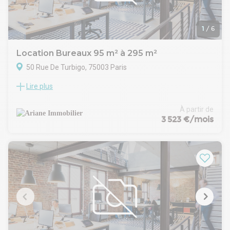
1
/
6
Location Bureaux 95 m² à 295 m²
50 Rue De Turbigo, 75003 Paris
Lire plus
Dans le coeur du 3ème arrondissement, nous vous
proposons à la locations plusieurs surfaces lumineuses et
très bien agencées.
À partir de
- Belle hauteur sous plafond
3 523 €/mois
- Fibre optique dans l'immeuble
- Parquet
Les parties communes sont de standing, les surfaces sont
réparties entre bureaux cloisonnées et de belles salles de
réunions.
- Type de bail : Commercial
- Durée : 3/6/9 ans
- Fiscalité : TVA
- Indice : ILAT
- Dépôt de garantie : 3 mois