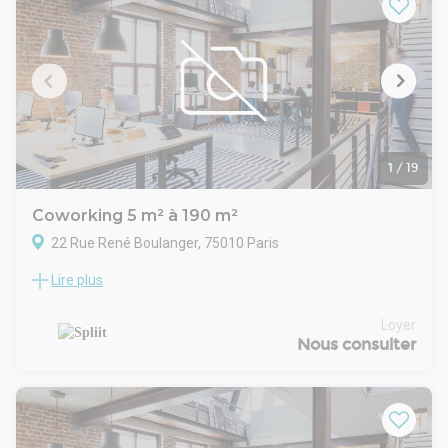
terrasse privative, ainsi qu’un rooftop panoramique doté
d’une salle de réunion au dernier étage et d’une vue dégagée
sur Paris. Le bâtiment comprend également un espace dédié
aux mobilités douces, des vestiaires, un faux plancher
technique, une climatisation réversible performante et des
plafonds apparents associant bois et béton dans un style
épuré. La luminosité est privilégiée grâce à de nombreux
ouvrants sur rue. La certification environnementale BREEAM
Very Good atteste de la qualité de la rénovation. L’ensemble
1
/
19
est facilement accessible par plusieurs lignes de métro et
bus, facilitant les déplacements vers le centre et l’est
Coworking 5 m² à 190 m²
parisien.
22 Rue René Boulanger, 75010 Paris
Lire plus
Location Bureaux Paris 75010
Cet espace de coworking situé au coeur du 10e
arrondissement, à deux pas de la place de la République. Cet
Loyer
espace de travail de 1700 m2 répartis sur 7 étages est idéal
Nous consulter
pour accueillir une structure de 250 personnes. De nombreux
équipements et services sont à la disposition de tous :
parking en sous-sol, courette au rez-de-chaussée, terrasse
sur cour au premier étage... Cerise sur le gâteau : tous les
bureaux offrent une vue imprenable sur la place de la