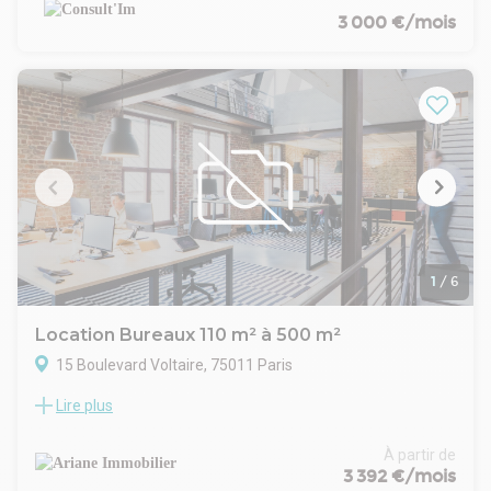
CARACTERISTIQUES DE L'OFFRE
3 000 €/mois
Une entrée distribuant en étoile cinq bureaux (ou salles de
réunions)
Un sanitaire avec lave mains.
Câblage informatique.
Parquet.
Calmes et lumineux.
Pas de perte d'espace.
CONDITIONS FINANCIERES
Bail : 3/6/9 ans.
loyer mensuel : 3 000,00 € HT HC
Disponible : Immédiate
1
/
6
Location Bureaux 110 m² à 500 m²
15 Boulevard Voltaire, 75011 Paris
Lire plus
Au pied du métro république dans le 11ème arrondissement,
nous vous proposons à la locations plusieurs surfaces
lumineuses et très bien agencées. Les bureaux sont rénovés
À partir de
par le bailleur.
3 392 €/mois