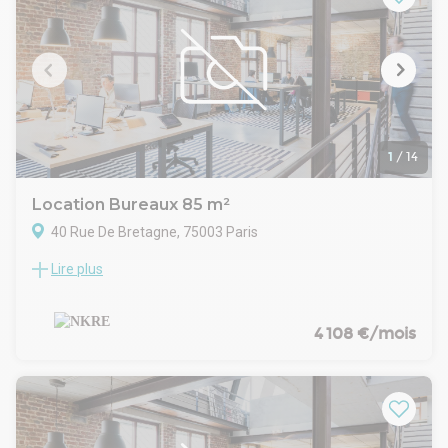
opérationnel.
Situés à proximité immédiate des transports et à deux pas
de la Gare de l'Est, ces bureaux bénéficient d'une adresse
stratégique, idéale pour l'implantation et le développement
de vos équipes.
1
/
14
Location Bureaux 85 m²
40 Rue De Bretagne, 75003 Paris
Lire plus
Immeuble de qualité
Système de contrôle d'accès
Présence d'un ascenseur
Espaces en excellent état général
4 108 €/mois
Bonne luminosité
Vues dégagées
Parquet, moulures, cheminées, vitraux
Disposition :
- Une entrée / dégagement