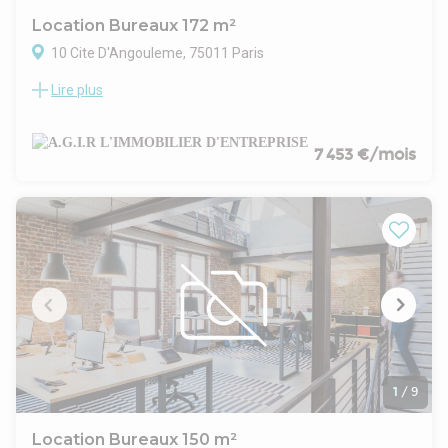
Location Bureaux 172 m²
10 Cite D'Angouleme, 75011 Paris
Lire plus
Dans l' ancienne manufacture Dutertre, nous vous
proposons une belle surface lumineuse à usage de bureaux
à la location.Les bureaux, conçus par un architecte de renom,
offrent de beaux volumes et un cachet industriel.
7 453 €/mois
Hauteur sous-plafond 3,70 m
La surface est composée d'un grand open-space, 4
bureaux/salles de réunions, une belle cuisine aménagée et
deux sanitaires.
Climatisation réversible
Baie de brassage et câblage informatique
Parquet dans l' open-space - Bolon dans les bureaux.
Double accès
Rack à vélos dans la cour
Loyer exonéré de TVA - CRL 2,5% -Frais d' acte à prévoir
Honoraire de commercialisation 30 % HT du loyer annuel HT
HC
1
/
9
Location Bureaux 150 m²