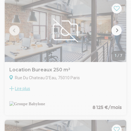
7, RER E et B), idéal pour les entreprises souhaitant s'installer
au centre de Paris.
1
/
7
Location Bureaux 250 m²
Rue Du Chateau D'Eau, 75010 Paris
Lire plus
GROUPE BABYLONE vous propose des bureaux sur cour,
bénéficiant d'une belle hauteur sous plafond et d'une
verrière apportant une belle luminosité naturelle.
Ces espaces fonctionnels se composent d'un open space,
8 125 €/mois
d'un bureau, d'une salle de réunion, ainsi que d'une cuisine,
de sanitaires PMR et d'un local d'archives. Les bureaux sont
équipés d'un chauffage électrique et d'une baie de brassage,
offrant un environnement de travail confortable et