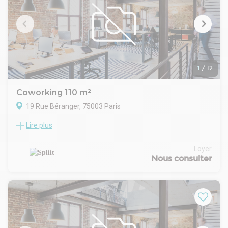
République !
1
/
12
Coworking 110 m²
19 Rue Béranger, 75003 Paris
Lire plus
Location Bureaux Paris 75003
Situés dans le quartier du 3ème arrondissement de Paris.
Ces locaux offrent une gamme complète de services tels
Loyer
que salle de réunion, espace détente, cuisine, fibre optique,
Nous consulter
imprimante, mobilier, entretien de l'espace. Cette solution
est idéalement configurée pour les entreprises qui
privilégient la flexibilité dans leur stratégie immobilière. Le
loyer inclus toutes les charges. Disponible maintenant, pour
une durée de 12 mois en Contrat de Prestation.