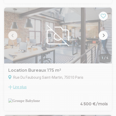
Les parties communes sont de standing, les surfaces sont
réparties entre bureaux cloisonnées et de belles salles de
réunions.
- Locaux livrés entièrement rénovés
- Belle hauteur sous plafond
- Fibre optique dans l'immeuble
- Type de bail : Commercial
- Durée : 3/6/9 ans
- Fiscalité : TVA
- Indice : ILAT
- Indexation : Annuelle au 1er janvier
- Dépôt de garantie : 3 mois
1
/
4
- Loyers et charges : Trimestriels et d'avance
Location Bureaux 175 m²
Rue Du Faubourg Saint-Martin, 75010 Paris
Lire plus
Profitez d'une opportunité exceptionnelle de louer de vastes
espaces de travail avec beaucoup e cachet dans un quartier
dynamique et commerçant, à seulement deux pas de la Gare
de l'Est et à 5 minutes de la Gare du Nord.
4 500 €/mois
Ces bureaux offrent un emplacement stratégique avec une
accessibilité optimale en transports en commun (Métro 4, 5,