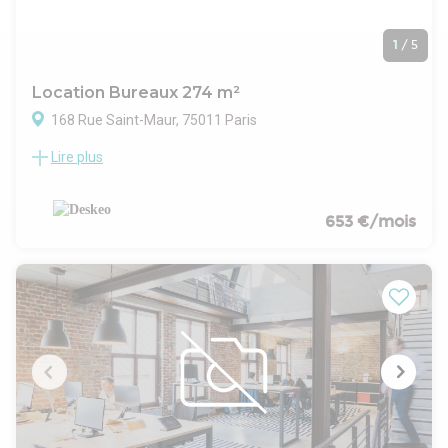
1
/
5
Location Bureaux 274 m²
168 Rue Saint-Maur, 75011 Paris
Lire plus
Location bureaux Paris 11 | Parmentier Location de bureaux
Paris 11 - Parmentier. Immeuble de 4 étages au 168 rue
Saint-Maur, 1 665 m² pouvant accueillir jusqu'à 150
collaborateurs. Ancienne manufacture industrielle atypique
653 €/mois
avec verrière, belle hauteur sous plafond, cour intérieure
aménagée et parking vélos. Pourquoi louer des bureaux à
Parmentier ? Le 11ème arrondissement est très vivant. Situé
entre Oberkampf et Bastille, secteur très prisé pour son
accessibilité et son dynamisme. Services : Entretien,
Sécurité, Phonebooth, Tisanerie, Wifi, Well-being Métro :
Goncourt/Hôpital Saint Louis - 3 min / Parmentier - 6 min /
Belleville - 6 min / République - 9 min