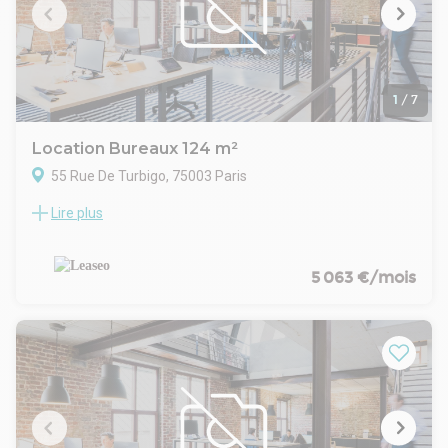
1
/
7
Location Bureaux 124 m²
55 Rue De Turbigo, 75003 Paris
Lire plus
ARTS ET METIERS - LEASEO vous propose à la location une
surface de bureaux, située au cœur du 3ème
arrondissement dans un bel immeuble haussmannien à
proximité immédiate d'Arts et Métiers. Baignés de lumière et
5 063 €/mois
ouverts sur un balcon filant, ces bureaux offrent un cadre de
travail élégant et stimulant, idéal pour accueillir vos équipes.-
Taxe bureaux : 21.99 € /m²/an
- Taxe foncière : 12.09 € /m²/an
.- Surface traversante aménagée en plusieurs bureaux/ salle
de réunion
- Locaux en bon état, lumineux et calmes
- Belle hauteur sous plafond