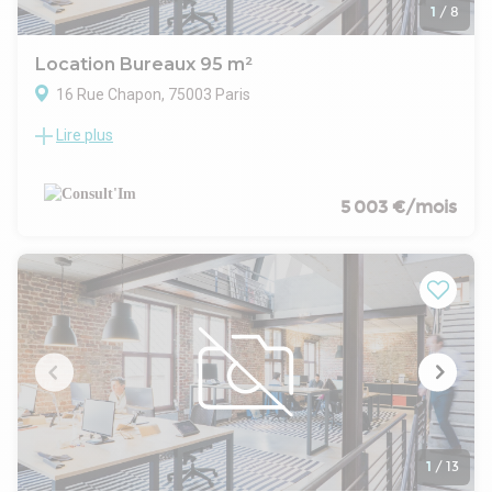
1
/
8
Location Bureaux 95 m²
16 Rue Chapon, 75003 Paris
Lire plus
A toute proximité du M°Arts et Metiers, à louer une surface
de bureau de 95m² au 1er étage.
CARACTERISTIQUES DE L'OFFRE
Un grand Open Space
5 003 €/mois
Un bureau
1 cuisine équipée
1 sanitaire avec lave mains
CONDITIONS FINANCIERES
Bail : 3/6/9 ans
Loyer mensuel : 5000 € HT HC
Disponibilité : Dès accord
1
/
13