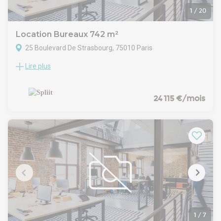
1
/
20
Location Bureaux 742 m²
25 Boulevard De Strasbourg, 75010 Paris
Lire plus
Location Bureaux Paris 75010
Spliit vous propose un duplex d'environ 742m2 au coeur du
10ème arrondissement à proximité de la Porte St Denis en
bail précaire meublé prêt à l'emploi. Idéal pour toute start up
24 115 €/mois
cherchant le meilleur compromis qualité/prix. Agencement :
salle de réunion et espace de vie en R+1, Open space au R+2
et bureaux en mezzanine.
1
/
7