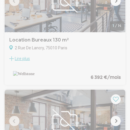
(hors frais de rédaction d'acte)
Contactez-nous pour visiter rapidement.
1
/
14
Location Bureaux 130 m²
2 Rue De Lancry, 75010 Paris
Lire plus
Lot Plug & Play, meublé avec services ! Emplacement idéal à
deux pas de la place de la République ! Profitez d'un lot en
espace ouvert entièrement climatisé et refait à neuf dans un
immeuble de bon standing. Cette surface lumineuse est
6 392 €/mois
idéale pour une start up, une société de communication ou
de conseil, qui souhaiterait se développer dans un quartier
dynamique !