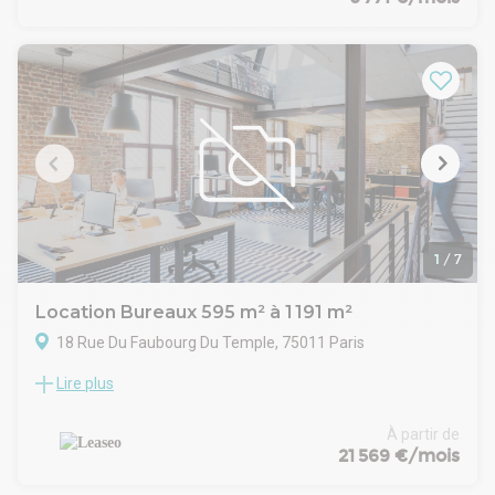
Prêt à l'emploi pour une équipe jusqu'à 20 personnes.
Style industriel.
Disponible immédiatement.
Construction :
Date (dernière mise à jour) : 2026-02-01
Bail : Contrat de prestations de services
Honoraires / Location: À la charge du preneur
Commentaires: Contrats flexibles
de 12/24/36 mois
Loyer : 10.000EUR/mois HT
Le loyer comprend , mobilier, équipements, électricité,
climatisation, chauffage, ménage et services
1
/
7
Frais d'état des lieux : A prévoir
Location Bureaux 595 m² à 1 191 m²
18 Rue Du Faubourg Du Temple, 75011 Paris
Lire plus
LEASEO vous propose à la location deux surfaces de
bureaux modulables au sein d'un immeuble ancien classé, à
proximité immédiate de la Place de la République. Un
À partir de
emplacement central, parfaitement desservi, idéal pour
21 569 €/mois
installer vos équipes dans un cadre de caractère.- Taxe