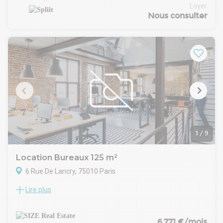
arrondissement de Paris. A quelques minutes du très
Loyer
branché quartier Canal Saint-Martin. Découvrez un espace
Nous consulter
aménagé autour d'une superbe rotonde de 140 m2 avec une
vue de 180 degrés sur Paris. Les bureaux privatifs spacieux
et les décors résolument haut de gamme sublimeront votre
quotidien.
1
/
9
Location Bureaux 125 m²
6 Rue De Lancry, 75010 Paris
Lire plus
SIZE Real Estate vous propose une surface de bureaux à
louer à proximité de la Place de la République.
Les bureaux sont à louer en prestation de services, tout
inclus (mobilier, internet, ménage, électricité, charges, ...).
6 771 €/mois