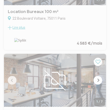
Location Bureaux 100 m²
22 Boulevard Voltaire, 75011 Paris
Lire plus
Location Bureaux Paris 75011
Dans le quartier du 11ème arrondissement de Paris,
découvrez ces bureaux à louer. Ces locaux offrent une
gamme complète de services dont fibre optique. Au sein
4 583 €/mois
d'un immeuble ancien, la disposition des bureaux est
décloisonnée, permettant une utilisation flexible de l'espace
pour répondre aux besoins évolutifs de votre entreprise. Ces
bureaux sont disponibles en Bail Commercial, avec une
durée de bail de 3/6/9 ans.
1
/
7