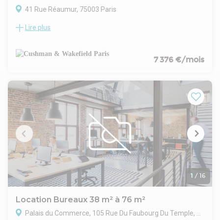
41 Rue Réaumur, 75003 Paris
Lire plus
Cushman & Wakefield vous propose des bureaux lumineux
au 5ème étage
Découvrez des bureaux de 160 m² dans un immeuble de
charme, offrant :
7 376 €/mois
Parquet et moulures pour un cadre élégant,
Une vue dégagée depuis un étage élevé,
Une cuisine équipée et sanitaires privatifs,
Un grand balcon.
Ces espaces sont parfaits pour allier confort et
fonctionnalité. Reprise de bail - contactez-nous pour plus
d'informations et une visite rapide !
1
/
16
Location Bureaux 38 m² à 76 m²
Palais du Commerce, 105 Rue Du Faubourg Du Temple, 75010 Paris