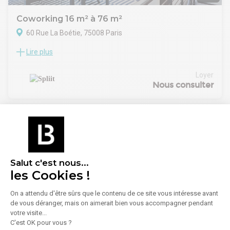
Coworking 16 m² à 76 m²
60 Rue La Boétie, 75008 Paris
Lire plus
Location Bureaux Paris 75008
Disponibles dès le 1er août, au 2e étage avec ascenseur :
• 16 m² – 4 postes : 1 500 € HT/mois
Loyer
• 22 m² – 6 postes : 2 000 € HT/mois
Nous consulter
• 38 m² – 10 postes : 3 500 € HT/mois
Bureaux contigus, meublés et tout inclus : internet, charges,
climatisation, ménage, maintenance et espace cuisine.
Contrat de prestation de services – engagement 12 mois.
Salut c'est nous...
les Cookies !
On a attendu d'être sûrs que le contenu de ce site vous intéresse avant
de vous déranger, mais on aimerait bien vous accompagner pendant
1
/
18
votre visite...
C'est OK pour vous ?