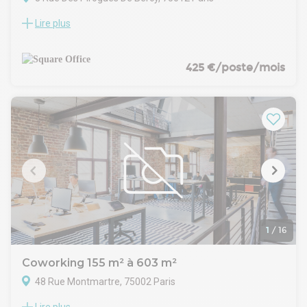
Lire plus
- Douches
- Rooftop vue Seine
- Espaces de vie détente
- 45 phoneboxes
425 €/poste/mois
- 22 salles de réunion à partager
- Salle événementielle pouvant accueillir jusqu'à 30
personnes assises
- Parking vélo, voiture, scooter
1
/
16
Coworking 155 m² à 603 m²
48 Rue Montmartre, 75002 Paris