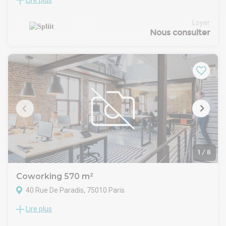
Lire plus
Location Bureaux Paris 75002
Dans un immeuble standing avec double adresse au 64 rue
Tiquetonne, nous vous proposons 1 surface de bureaux au 2
Loyer
ème étage entièrement rénovée et équipée avec balcon.
Nous consulter
31 postes de travail
3 mètres de hauteur sous plafond
• 1 SDR 6 places • 1 SDR 4 places + 1 Phonebox 2 places
1
/
8
Coworking 570 m²
40 Rue De Paradis, 75010 Paris
Lire plus
Location Bureaux Paris 75010
Idéalement situés à côté de Cité Paradis, venez découvrir