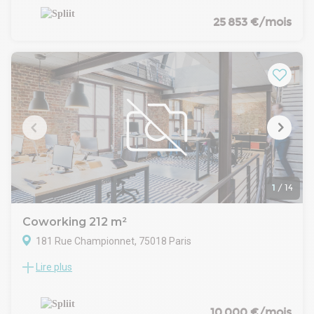
ces locaux atypiques sous verrière à caractère industriel. En
très bon état, avec un aménagement mixte
25 853 €/mois
ouvert/cloisonné, climatisation réversible, une grande cuisine
et une belle hauteur sous plafond.
1
/
14
Coworking 212 m²
181 Rue Championnet, 75018 Paris
Lire plus
Location Bureaux Paris 75018
Découvre une opportunité Rue Campionnet : 212 m² de
bureaux rénovés offrant une flexibilité simple.
Ces locaux entièrement rénovés se distinguent par leur
10 000 €/mois