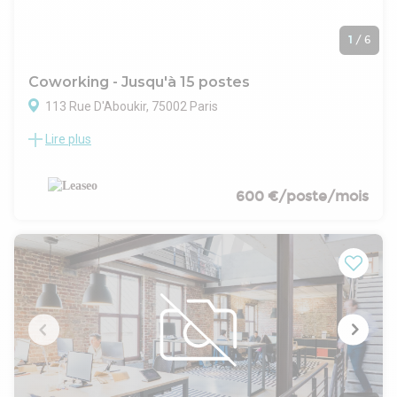
1
/
6
Coworking - Jusqu'à 15 postes
113 Rue D'Aboukir, 75002 Paris
Lire plus
Au sein d'un bel immeuble rénové, LEASEO vous propose à la
location des bureaux clés en main- Taxe foncière : 15 €
/m²/an
.- Surface aménagée en une belle cuisine aménagée et
600 €/poste/mois
équipée, 1 open space + 1 grand bureau pour 6 postes, 2
salles de réunion et 3 phonesbox
- Locaux entièrement meublés et équipés
- Climatisation
- Système son Devialet
- Les informations sur les risques auxquels ce bien est
exposé sont disponibles sur le site Géorisques :
www.georisques.gouv.fr
Conditions juridiques et financieres :
Bail : Contrat prestations de services
Régime fiscal : T.V.A.