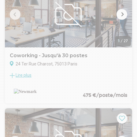
mobilier, le ménage, l'électricité, internet et l'entretien
Frais d'état des lieux à la charge du preneur
1
/
27
Coworking - Jusqu'à 30 postes
24 Ter Rue Charcot, 75013 Paris
Lire plus
Newmark, conseil en immobilier d'entreprise, vous propose à
la location une surface de bureaux de 267 m², idéalement
située au 24 ter rue Charcot, dans le 13? arrondissement de
Paris. Entièrement aménagés en mode Plug & Play, ces
475 €/poste/mois
bureaux sont prêts à accueillir votre activité dans les
meilleurs délais.
Pouvant accueillir environ 30 postes de travail, les locaux
sont proposés meublés et bénéficient d'un câblage
informatique, d'une connexion Internet, ainsi que des fluides
et de l'électricité inclus. Les occupants profitent également