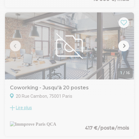
configuration optimale et leurs espaces extérieurs privatifs
exceptionnels.
Actuellement aménagés en bureaux professionnels, ils
peuvent accueillir confortablement 28 postes de travail dans
un environnement moderne et fonctionnel.
L'atout majeur de ce bien réside dans ses espaces extérieurs
uniques : une terrasse privative et un patio créent une
atmosphère de travail privilégiée, rare en plein Paris, offrant
à vos équipes des espaces de détente et de convivialité
appréciables.
1
/
16
Coworking - Jusqu'à 20 postes
20 Rue Cambon, 75001 Paris
Lire plus
Dans la prestigieuse rue Cambon, au sein d'un immeuble
entièrement rénové, Immprove vous propose un étage
privatif d'environ 115 m² accueillant 20 postes de travail
agréables. Equipés, 2h offertes par jour d'une salle de
417 €/poste/mois
réunion appelée "phone box". Accueil avec hôtesses compris.