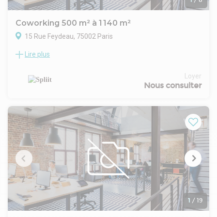
Coworking 500 m² à 1 140 m²
15 Rue Feydeau, 75002 Paris
Lire plus
Location Bureaux Paris 75002
Accueil et salles de réunion en RDC
Nombreux espaces extérieurs dans l'immeuble.
Loyer
Services dans l'immeuble : Comptoir / Salle jeu / Douche /
Nous consulter
Salons / Local vélos / Espace extérieur aménagé / Salle
sport / Event
1
/
19