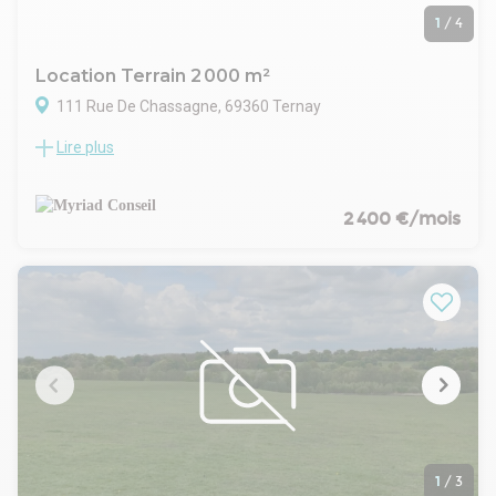
1
/
4
Location Terrain 2 000 m²
111 Rue De Chassagne, 69360 Ternay
Lire plus
ORPI PRO Myriad Conseil vous propose à la location un
terrain de 2 000m² sécurisé sur la commune de Ternay à
seulement 5 minutes des autoroutes A7 et A46.
Le terrain est divisible.
2 400 €/mois
Vous disposez d'un portail avec accès digicode.
Caméras de surveillance.
Places de parking disponible.
Possibilité de stocker en surface couverte en sus.
- Type de bail : Précaire
- Durée : 18 mois
- Préavis : 6 mois
- Fiscalité : TVA
- Indice : ILAT
- Indexation : Annuelle
- Dépôt de garantie : 3 mois HT
- Loyers et charges : Mensuels
1
/
3