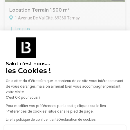
Location Terrain 1 500 m²
1 Avenue De Val Cité, 69360 Ternay
Lire plus
ORPI PRO Myriade Conseil vous propose à la location un
terrain de 1500 m² disponible sur une parcelle sécurisé sur la
commune de Ternay à seulement 5 minutes des autoroutes
A7 et A46.
2 250 €/mois
Vous disposez d'un portail avec accès digicode et caméras
de surveillance.
Salut c'est nous...
Possibilité d'installer un Algeco pour une surface de bureaux.
les Cookies !
- Type de bail : Dérogatoire
Rhône - Location Terrain
- Durée : 18 mois
On a attendu d'être sûrs que le contenu de ce site vous intéresse avant
- Préavis : 3 mois
Saint-Priest
(3)
de vous déranger, mais on aimerait bien vous accompagner pendant
- Fiscalité : TVA
votre visite...
- Indice : ILAT
Meyzieu
(1)
C'est OK pour vous ?
- Indexation : Annuelle
Givors
(1)
- Dépôt de garantie : 3 mois HT/HC
Pour modifier vos préférences par la suite, cliquez sur le lien
- Loyers et charges : Mensuels et d'avance
'Préférences de cookies' situé dans le pied de page.
Décines-Charpieu
(1)
Lire la politique de confidentialité
Déclaration de cookies
Brignais
(1)