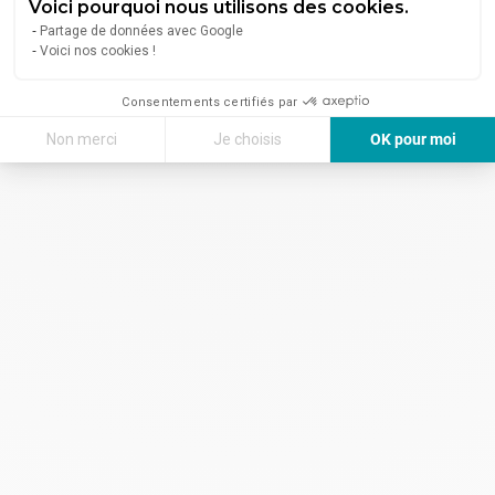
Voici pourquoi nous utilisons des cookies.
Partage de données avec Google
Voici nos cookies !
Consentements certifiés par
Non merci
Je choisis
OK pour moi
Axeptio consent
Plateforme de Gestion du Consentement : Personnalisez vos Options
Notre plateforme vous permet d'adapter et de gérer vos paramètres de 