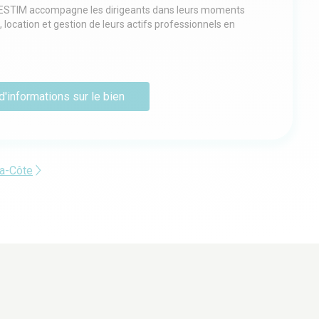
GESTIM accompagne les dirigeants dans leurs moments
n, location et gestion de leurs actifs professionnels en
mprendre les enjeux, qualifier les opportunités,
 chaque dossier avec méthode.
d'informations sur le bien
xpertises complémentaires : Florent (dirigeant
ble de la gestion locative), Pierre-Louis (consultant en
activité, entrepôts et terrains) et Camille (assistante
aque client le bon interlocuteur, avec le bon conseil.
la-Côte
naissance du terrain, une culture du deal juste, une
 une relation de confiance construite dans la durée.
À PROPOS
SERVICES
PROS DE L'