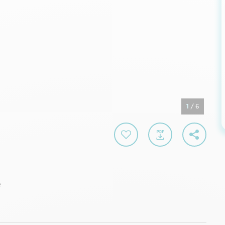
1
/
6
e