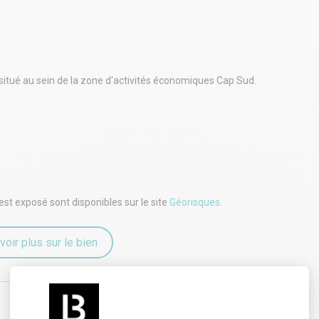
 situé au sein de la zone d'activités économiques Cap Sud.
s axes et des commodités.
 implanter votre activité dans un secteur dynamique et en
est exposé sont disponibles sur le site
Géorisques
.
voir plus sur le bien