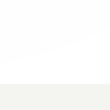
IMMO
DÉCOUVREZ
BureauxLocaux.com