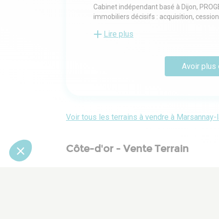
Cabinet indépendant basé à Dijon, PRO
immobiliers décisifs : acquisition, cessio
Côte-d'Or.
Lire plus
Notre approche va au-delà du volume : co
sécuriser les décisions et faire aboutir
Avoir plus 
L'équipe réunit cinq collaborateurs aux e
fondateur), Amandine (associée, responsa
bureaux), Antoine (consultant en locaux d'
commerciale). Nous mettons en face de ch
Voir tous les terrains à vendre à Marsannay-
Notre légitimité repose sur une vraie con
gestion locative à forte valeur ajoutée et
Côte-d'or - Vente Terrain
Beaune (1)