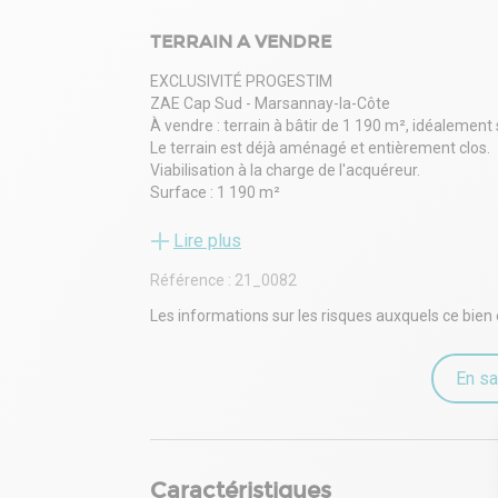
TERRAIN A VENDRE
EXCLUSIVITÉ PROGESTIM
ZAE Cap Sud - Marsannay-la-Côte
À vendre : terrain à bâtir de 1 190 m², idéalement
Le terrain est déjà aménagé et entièrement clos.
Viabilisation à la charge de l'acquéreur.
Surface : 1 190 m²
Emplacement stratégique, à proximité des grand
Ce bien constitue une excellente opportunité pour
Lire plus
développement.
Référence :
21_0082
Les informations sur les risques auxquels ce bien 
En sa
Caractéristiques