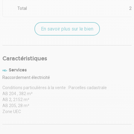
Parcelles cadastrale
Total
2 
AB 204 , 382 m²
AB 2, 2152 m²
AB 205, 28 m²
En savoir plus sur le bien
Zone UEC
Caractéristiques
Services
Raccordement électricité
Conditions particulières à la vente : Parcelles cadastrale
AB 204 , 382 m²
AB 2, 2152 m²
AB 205, 28 m²
Zone UEC