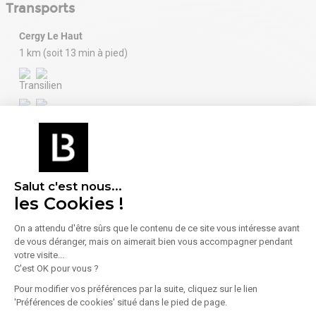
Transports
Cergy Le Haut
1 km (soit 13 min à pied)
Cergy Saint-Christophe
2 km (soit 18 min à pied)
Salut c'est nous...
les Cookies !
Aéroport : Charles de Gaulle
On a attendu d'être sûrs que le contenu de ce site vous intéresse avant
de vous déranger, mais on aimerait bien vous accompagner pendant
International
votre visite...
48 km (soit 38 min en voiture)
C'est OK pour vous ?
Pour modifier vos préférences par la suite, cliquez sur le lien
'Préférences de cookies' situé dans le pied de page.