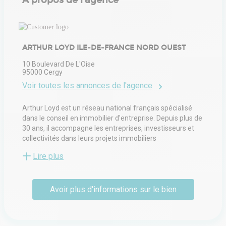
À propos de l'agence
ARTHUR LOYD ILE-DE-FRANCE NORD OUEST
10 Boulevard De L'Oise
95000
Cergy
Voir toutes les annonces de l'agence
Arthur Loyd est un réseau national français spécialisé
dans le conseil en immobilier d'entreprise. Depuis plus de
30 ans, il accompagne les entreprises, investisseurs et
collectivités dans leurs projets immobiliers
professionnels. Avec plus de 80 agences réparties sur le
Lire plus
territoire, Arthur Loyd offre une couverture
géographique étendue, facilitant la recherche de biens
adaptés aux besoins spécifiques de chaque client.
Avoir plus d'informations sur le bien