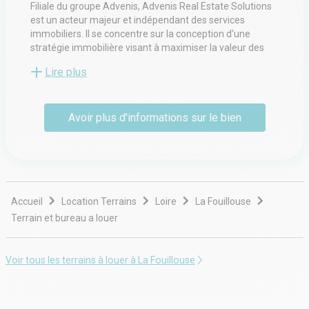
Filiale du groupe Advenis, Advenis Real Estate Solutions
est un acteur majeur et indépendant des services
immobiliers. Il se concentre sur la conception d'une
stratégie immobilière visant à maximiser la valeur des
actifs sous gestion ; la gestion locale d'un actif
Lire plus
immobilier d'un point de vue administratif, financier,
technique ou environnemental pour le compte d'un
propriétaire ou d'un occupant ; et les transactions, la
Avoir plus d'informations sur le bien
location et la vente de locaux professionnels. Conseil en
investissement et arbitrage.
Accueil
Location Terrains
Loire
La Fouillouse
Terrain et bureau a louer
Voir tous les terrains à louer à La Fouillouse