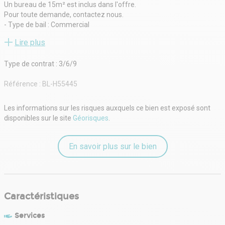
Un bureau de 15m² est inclus dans l'offre.
Pour toute demande, contactez nous.
- Type de bail : Commercial
- Durée : 3/6/9 ans
Lire plus
- Préavis : 1 an
- Fiscalité : TVA
Type de contrat : 3/6/9
- Indice : ILAT
- Indexation : Annuelle, date prise effet
Référence :
BL-H55445
- Dépôt de garantie : 3 mois HT
- Loyers et charges : Trimestriels et d'avance
Les informations sur les risques auxquels ce bien est exposé sont
disponibles sur le site
Géorisques
.
En savoir plus sur le bien
Caractéristiques
Services