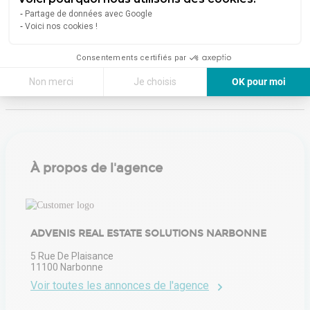
Partage de données avec Google
En savoir plus sur le bien
Indice d'émission de gaz à effet de serre (GES)
Voici nos cookies !
Consentements certifiés par
Émissions :
Non communiqué
Non merci
Je choisis
OK pour moi
Axeptio consent
Plateforme de Gestion du Consentement : Personnalisez vos Options
Notre plateforme vous permet d'adapter et de gérer vos paramètres de 
À propos de l'agence
ADVENIS REAL ESTATE SOLUTIONS NARBONNE
5 Rue De Plaisance
11100
Narbonne
Voir toutes les annonces de l'agence