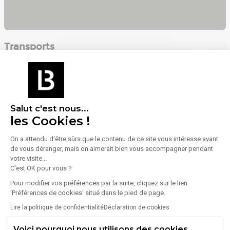
Transports
La Fouillouse
1 km (soit 16 min à pied)
Hopital Nord
3 km (soit 4 min en voiture)
Salut c'est nous...
Parc-Champirol
les Cookies !
3 km (soit 4 min en voiture)
On a attendu d'être sûrs que le contenu de ce site vous intéresse avant
de vous déranger, mais on aimerait bien vous accompagner pendant
votre visite...
C'est OK pour vous ?
Énergie
Pour modifier vos préférences par la suite, cliquez sur le lien
Diagnostic de performance énergétique (DPE)
'Préférences de cookies' situé dans le pied de page.
Lire la politique de confidentialité
Déclaration de cookies
Consommation (énergie primaire) :
Non communiqué
Voici pourquoi nous utilisons des cookies.