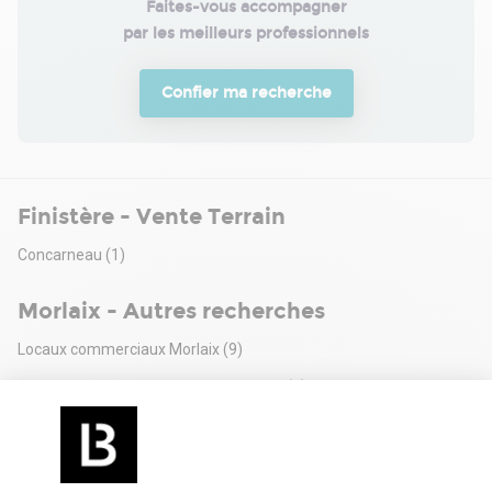
Faites-vous accompagner

par les meilleurs professionnels
Confier ma recherche
Finistère - Vente Terrain
Concarneau
(1)
Morlaix - Autres recherches
Locaux commerciaux Morlaix
(9)
Locaux commerciaux à vendre Morlaix
(3)
Entrepôts à louer Morlaix
(3)
Bureaux à vendre Morlaix
(1)