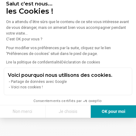
Salut c'est nous...
les Cookies !
On a attendu d'être sûrs que le contenu de ce site vous intéresse avant
de vous déranger, mais on aimerait bien vous accompagner pendant
votre visite...
C'est OK pour vous ?
Pour modifier vos préférences par la suite, cliquez sur le lien
'Préférences de cookies' situé dans le pied de page.
Lire la politique de confidentialité
Déclaration de cookies
Voici pourquoi nous utilisons des cookies.
Partage de données avec Google
Voici nos cookies !
Consentements certifiés par
Non merci
Je choisis
OK pour moi
Axeptio consent
Plateforme de Gestion du Consentement : Personnalisez vos Options
Notre plateforme vous permet d'adapter et de gérer vos paramètres de 