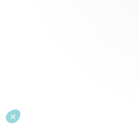
rapide aux autoroutes A1 et A3.
voisin d'un
Cette localisation est d'autant plus à
- Situé dev
considérer qu'elle offre une connexion
visibilité.
intéressante avec les principaux centres
Prix du bien
économiques de la région et au delà.
vendeur.
En investissant dans ce terrain, vous
Pour visite
bénéficiez d'une base solide pour
votre projet
développer vos opérations industrielles,
CASALINHO,
tout en optimisant vos coûts logistiques
courriel à c
grâce à sa situation géographique
privees.com
avantageuse.
Selon l'arti
Financier, po
présentation
sera deman
Cette prése
la responsabi
CASALINHO a
commercial
COMPIEGNE 
PROPRIETES 
920 euros, 
ALLÉE DES 
VERTOU; SI