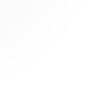
 Options
tres de confidentialité, en garantissant la conformité avec les
IMMO
DÉCOUVREZ
BureauxLocaux.com