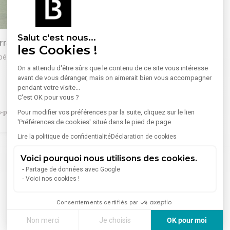
1
/
1
Salut c'est nous...
rain 1 555 m²
les Cookies !
bécourt-Dreslincourt
On a attendu d'être sûrs que le contenu de ce site vous intéresse
SALINHO vous propose en
avant de vous déranger, mais on aimerait bien vous accompagner
pendant votre visite...
constructible COMMERCIAL.
C'est OK pour vous ?
ce de 1.555m²
Pour modifier vos préférences par la suite, cliquez sur le lien
120 000 €
 IDEAL : route passante.
'Préférences de cookies' situé dans le pied de page.
: COMPIEGNE/NOYON.
Lire la politique de confidentialité
Déclaration de cookies
de faire construire un bâtiment
x commerces.
Voici pourquoi nous utilisons des cookies.
re commercial.
, électricité et tout à l'égout à
Partage de données avec Google
Voici nos cookies !
 site.
++
ropose de nombreuse places de
Consentements certifiés par
Non merci
Je choisis
OK pour moi
 d'acquérir un autre terrain