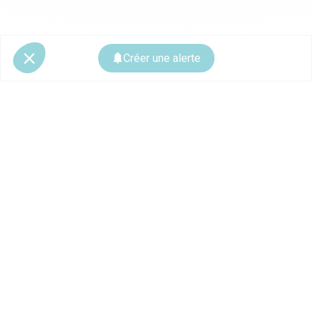
Créer une alerte
© 2026 CoStar Group
La plateforme spécialiste de l'immobilier professionnel
Ce site est protégé par reCAPTCHA et les
règles de confidentialité
ainsi que
les
conditions d'utilisation
de Google s'appliquent.