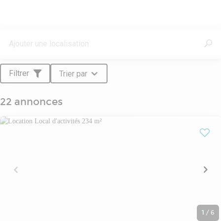
Improve accompagne une clientèle variée : grands comptes, ETI,
PME, qu'ils soient propriétaires ou utilisateurs. Notre expertise couvre
une gamme complète de services : transaction, localisation, vente,
expertise, marchés des capitaux, conseil aux utilisateurs et gestion
locative. Cette diversité nous permet de répondre avec agilité et
pertinence aux besoins spécifiques de nos clients, que soit leur
typologie ou leur localisation.
Filtrer
Trier par
Nos six départements spécialisés/ Agence, Capital Markets, Gestion
locative, Commerce, Conseil aux Utilisateurs et Corporate
Services/nous permettent de couvrir un large éventail de besoins.
22 annonces
Améliorez l'intervention sur toutes les classes d'actifs : bureaux,
commerces, entrepôts, locaux d'activité, logistique, foncier et terrains.
Improve aime l'immobilier d'entreprise et le « prouve » par la
pertinence de ses solutions.
1
/
6