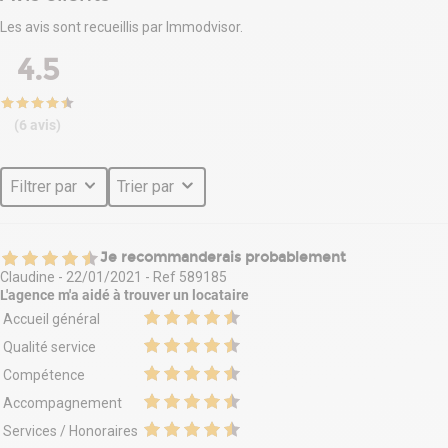
. Ascenseur PMR
Les avis sont recueillis par Immodvisor.
. Digicode
. Interphone
4.5
. Climatisation réversible
. Fibre optique
. Locaux traversants
(6 avis)
. Locaux lumineux
. Double exposition
. Décloisonnement possible
Filtrer par
Trier par
. Locaux rationnels et modulables
. Faux plafonds
. Moquette
. Cloisonnement amovible
Je recommanderais probablement
. Câblage informatique et téléphonique
Claudine
-
22/01/2021
- Ref
589185
. Prises RJ45
L'agence m'a aidé à
trouver un locataire
. Tarif bleu
Accueil général
. Climatisation réversible
Qualité service
. Sanitaires
Situation/Transports :
Compétence
SNCF Grenoble (France)
Accompagnement
Autoroute A480
Services / Honoraires
Tramway A/B/D