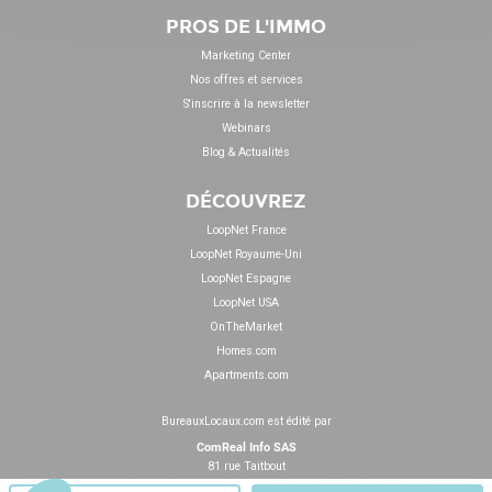
PROS DE L'IMMO
Marketing Center
Nos offres et services
S'inscrire à la newsletter
Webinars
Blog & Actualités
DÉCOUVREZ
LoopNet France
LoopNet Royaume-Uni
LoopNet Espagne
LoopNet USA
OnTheMarket
Homes.com
Apartments.com
BureauxLocaux.com est édité par
ComReal Info SAS
81 rue Taitbout
75009 Paris