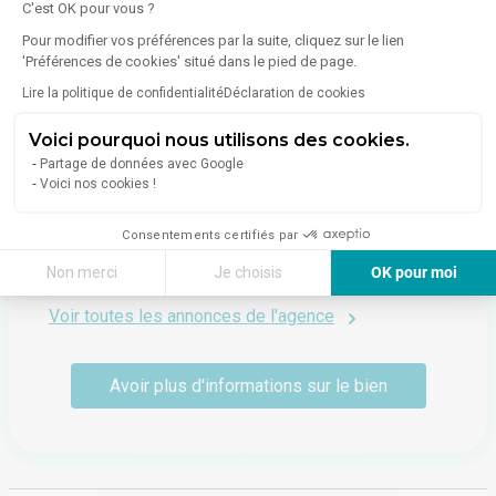
C'est OK pour vous ?
Émissions :
Non communiqué
Pour modifier vos préférences par la suite, cliquez sur le lien
'Préférences de cookies' situé dans le pied de page.
Lire la politique de confidentialité
Déclaration de cookies
Voici pourquoi nous utilisons des cookies.
Partage de données avec Google
À propos de l'agence
Voici nos cookies !
TH2 CONSEIL ET TRANSACTION
Consentements certifiés par
19 Quai De Juillet
Non merci
Je choisis
OK pour moi
14000
Caen
Axeptio consent
Plateforme de Gestion du Consentement : Personnalisez vos Options
Voir toutes les annonces de l'agence
Notre plateforme vous permet d'adapter et de gérer vos paramètres de 
Avoir plus d'informations sur le bien