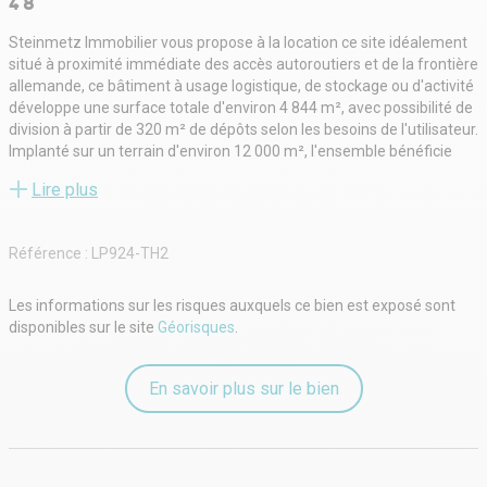
4 8
Steinmetz Immobilier vous propose à la location ce site idéalement
situé à proximité immédiate des accès autoroutiers et de la frontière
allemande, ce bâtiment à usage logistique, de stockage ou d'activité
développe une surface totale d'environ 4 844 m², avec possibilité de
division à partir de 320 m² de dépôts selon les besoins de l'utilisateur.
Implanté sur un terrain d'environ 12 000 m², l'ensemble bénéficie
d'infrastructures adaptées aux activités logistiques et industrielles.
Lire plus
Caractéristiques principales :
Surface bâtiment : environ 4 844 m² divisibles
Activités possibles : logistique, stockage, artisanat, activité
Référence :
LP924-TH2
industrielle légère
Quais de déchargement
Voirie lourde adaptée aux poids lourds
Les informations sur les risques auxquels ce bien est exposé sont
Stationnements véhicules légers et poids lourds
disponibles sur le site
Géorisques
.
Accès facile et rapide aux axes autoroutiers
Situation stratégique à proximité de l'Allemagne
En savoir plus sur le bien
Le site offre une excellente accessibilité et des capacités
d'exploitation adaptées aux besoins des entreprises recherchant
une implantation fonctionnelle et performante.
Les atouts :
Emplacement stratégique transfrontalier