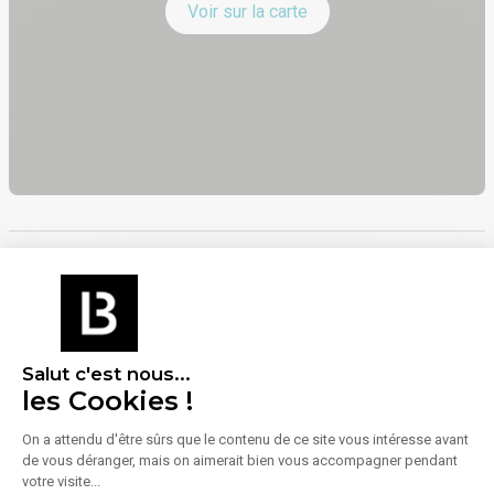
Voir sur la carte
Énergie
Diagnostic de performance énergétique (DPE)
Salut c'est nous...
les Cookies !
Consommation (énergie primaire) :
Non communiqué
En savoir plus sur le bien
Indice d'émission de gaz à effet de serre (GES)
On a attendu d'être sûrs que le contenu de ce site vous intéresse avant
de vous déranger, mais on aimerait bien vous accompagner pendant
votre visite...