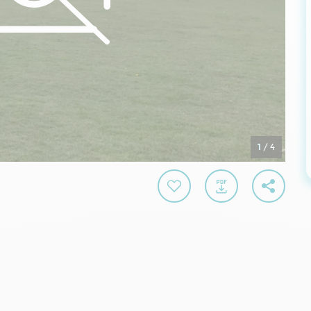
1
/
4