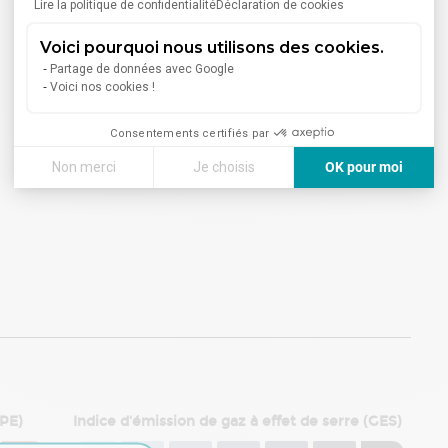
Lire la politique de confidentialité
Déclaration de cookies
Voici pourquoi nous utilisons des cookies.
Partage de données avec Google
Voici nos cookies !
Consentements certifiés par
Non merci
Je choisis
OK pour moi
Axeptio consent
Plateforme de Gestion du Consentement : Personnalisez vos
Notre plateforme vous permet d'adapter et de gérer vos paramè
DPE)
Indice d'émission de gaz à effet de serre (GES)