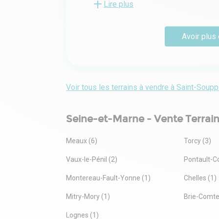
Lire plus
nous permet d'explorer de grands secteu
Leur culture du marché leur permet de pr
Avoir plus 
en respectant leurs spécifications, afin d
entrepôts, bâtiments et terrains vacants :
figure forcément dans leur catalogue.
De plus, grâce à la force de nos partenair
familiales - ils disposent d'un départeme
Voir tous les terrains à vendre à Saint-Soupp
de leurs bureaux, boutiques ou ventes e
accompagner pour vous garantir des ret
Seine-et-Marne - Vente Terrai
Meaux (6)
Torcy (3)
Vaux-le-Pénil (2)
Pontault-C
Montereau-Fault-Yonne (1)
Chelles (1)
Mitry-Mory (1)
Brie-Comte
Lognes (1)