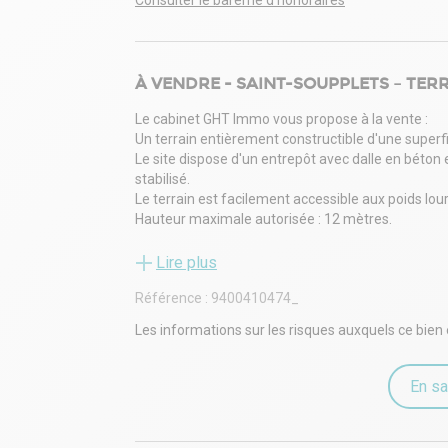
Consulter le barème d'honoraires
À VENDRE - SAINT-SOUPPLETS – TERR
Le cabinet GHT Immo vous propose à la vente :
Un terrain entièrement constructible d'une superf
Le site dispose d'un entrepôt avec dalle en béton 
stabilisé.
Le terrain est facilement accessible aux poids lo
Hauteur maximale autorisée : 12 mètres.
Honoraires : 7 % HT en sus, à la charge de l'acqu
www.ghtimmo.fr (réf. 9400410474)
Lire plus
Référence :
9400410474_
Les informations sur les risques auxquels ce bien 
En sa