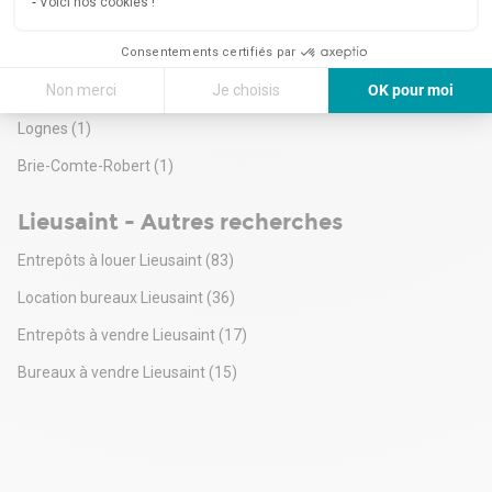
Voici nos cookies !
Mitry-Mory
(1)
Consentements certifiés par
Dammarie-les-Lys
(1)
Non merci
Je choisis
OK pour moi
Chelles
(1)
Axeptio consent
Plateforme de Gestion du Consentement : Personnalisez vos Options
Lognes
(1)
Notre plateforme vous permet d'adapter et de gérer vos paramètres de 
Brie-Comte-Robert
(1)
Lieusaint - Autres recherches
Entrepôts à louer Lieusaint
(83)
Location bureaux Lieusaint
(36)
Entrepôts à vendre Lieusaint
(17)
Bureaux à vendre Lieusaint
(15)