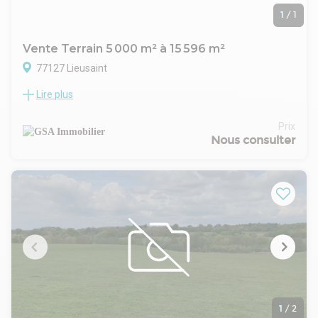
1
/
1
Vente Terrain 5 000 m² à 15 596 m²
77127 Lieusaint
Lire plus
A VENDRE, Terrains à bâtir dans un parc à vocation
industrielle et tertiaire. Découpe Parcellaire selon les besoins
Prix
Nous consulter
1
/
2