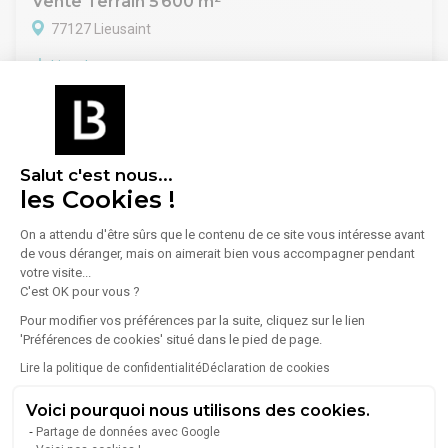
Vente Terrain 5 600 m²
77127 Lieusaint
Lire plus
Le cabinet GHT IMMO vous propose:
A Lieusaint, en zone industrielle a 100 metre de la N104 , un
terrain d'une surface de 5600 m² actuellement goudronné et
viabilisé disposant de deux accès semi remorque. Idéal pour
2 100 000 €
activité de stockage extérieur, entreprise BTP, entreprise de
Travaux publique, palette...
Salut c'est nous...
Produit rare sur le secteur
les Cookies !
Affaire a saisir !!
Seine-et-Marne - Vente Terrain
Dispo immédiate nGHT IMMO - 01 48 93 81 23 - Plus
On a attendu d'être sûrs que le contenu de ce site vous intéresse avant
d'informations sur www.ghtimmo.fr (réf. 940047843)
de vous déranger, mais on aimerait bien vous accompagner pendant
Meaux
(6)
votre visite...
C'est OK pour vous ?
Torcy
(3)
Pour modifier vos préférences par la suite, cliquez sur le lien
Pontault-Combault
(2)
'Préférences de cookies' situé dans le pied de page.
Vaux-le-Pénil
(2)
Lire la politique de confidentialité
Déclaration de cookies
Melun
(2)
Voici pourquoi nous utilisons des cookies.
Montereau-Fault-Yonne
(1)
Partage de données avec Google