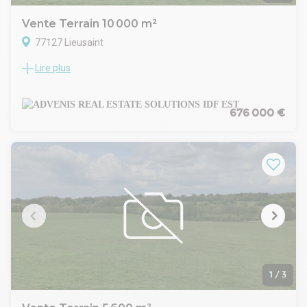
Vente Terrain 10 000 m²
77127 Lieusaint
Lire plus
ADVENIS CONSEIL vous propose à la vente, au coeur de la
ville nouvelle de Sénart, sur la commune de Lieusaint,
plusieurs parcelles foncières divisibles à partir de 5200 m².
Ces terrains sont localisés dans un parc d'activités aménagé
676 000 €
et viabilisé à vocation industrielle et tertiaire. Chaque parcelle
dispose de droits à construire spécifiques.
Activités industrielles uniquement.
La ZAC du Levant est situé à proximité la zone commerciale
Le Carré Sénart et des axes autoroutiers A5 et A104 La
Francilienne, est accessible par bus depuis la gare RER
Moissy Lieusaint.
1
/
3