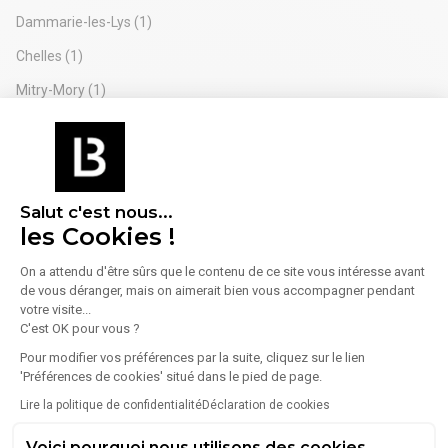
Dammarie-les-Lys
(1)
Chelles
(1)
Mitry-Mory
(1)
Brie-Comte-Robert
(1)
Montereau-Fault-Yonne
(1)
Savigny-le-Temple - Autres recherches
Salut c'est nous...
les Cookies !
Entrepôts à louer Savigny-le-Temple
(21)
On a attendu d'être sûrs que le contenu de ce site vous intéresse avant
Location bureaux Savigny-le-Temple
(11)
de vous déranger, mais on aimerait bien vous accompagner pendant
votre visite...
Locaux commerciaux Savigny-le-Temple
(8)
C'est OK pour vous ?
Entrepôts à vendre Savigny-le-Temple
(6)
Pour modifier vos préférences par la suite, cliquez sur le lien
'Préférences de cookies' situé dans le pied de page.
Bureaux à vendre Savigny-le-Temple
(4)
Lire la politique de confidentialité
Déclaration de cookies
Locaux commerciaux à vendre Savigny-le-Temple
(2)
Voici pourquoi nous utilisons des cookies.