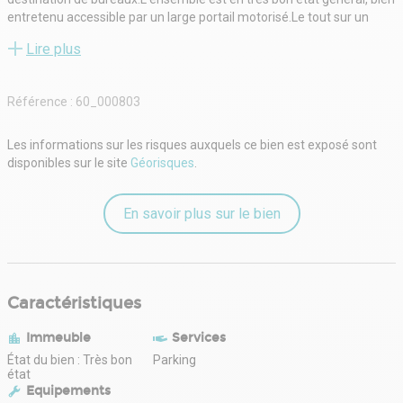
entretenu accessible par un large portail motorisé.Le tout sur un
terrain de 700 m2Bâtiment sur 4 niveaux, sous-sol, RDC, R+1 et R+2
Lire plus
Belles hauteurs sous plafond de 2,35 m à 2,98 m.Fenêtres en double
vitrage et châssis en PVC blanc,Sol en vinyle, murs peints de couleur
blanche, électricité aux normes.Superficie totale de l'ensemble de
Référence :
60_000803
453 m2Superficie en RDC, R+1 et R+2 d'environ 327 m2Parking et
jardin
Les informations sur les risques auxquels ce bien est exposé sont
disponibles sur le site
Géorisques
.
En savoir plus sur le bien
Caractéristiques
Immeuble
Services
État du bien : Très bon
Parking
état
Equipements