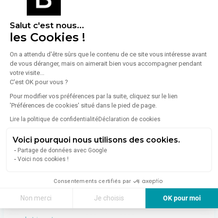
En savoir plus sur le bien
Salut c'est nous...
les Cookies !
On a attendu d'être sûrs que le contenu de ce site vous intéresse avant
de vous déranger, mais on aimerait bien vous accompagner pendant
À propos de l'agence
votre visite...
C'est OK pour vous ?
Pour modifier vos préférences par la suite, cliquez sur le lien
'Préférences de cookies' situé dans le pied de page.
PROLOCAUX
Lire la politique de confidentialité
Déclaration de cookies
57 Avenue De Bretagne
Voici pourquoi nous utilisons des cookies.
76100
Rouen
Partage de données avec Google
Voir toutes les annonces de l'agence
Voici nos cookies !
Prolocaux est un acteur de l’immobilier d’entreprise
Consentements certifiés par
spécialisé en région.
Non merci
Je choisis
OK pour moi
Implanté depuis 2015 dans les régions de la Normandie,
des Hauts-de-France, en Auvergne Rhône-Alpes et
Axeptio consent
Plateforme de Gestion du Consentement : Personnalisez vos Options