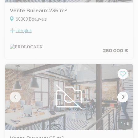
Vente Bureaux 236 m²
60000 Beauvais
Lire plus
Bureaux à vendre en centre ville de Beauvais. D'une surface
d'environ 236 m2 ces locaux sont idéalement situés, proche
gare et centre ville, accessible PMR et bénéficie de parking.
Ils vous sont proposés à la vente par PROLOCAUX.
280 000 €
Prestations - équipements : Bureaux d'environ 236
m2Immeuble centre villeAccès PMR (rampe)Plusieurs
espacesEnviron 208 m2 en RDC comprenantEspace accueil7
bureaux cloisonnées entre 11 et 25 m21 espace cuisine
équipé (refait récemment)2 WC dont 1 PMRDégagement
Etage environ 28 m2 composé de deux bureauxRevêtement
de sol en moquette et vinyleChauffage au gaz de ville
(chaudière récente et bien entretenue)Parking
1
/
6