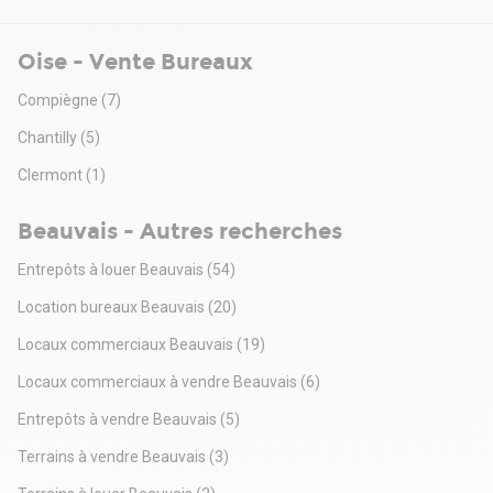
indépendant de 1200m2Sur une parcelle d'environ 3 500 m2
clôturéeSuperficie répartie sur deux niveaux, 600m2 en RDC
Oise - Vente Bureaux
et 600 m2 en R+1Immeuble entièrement vitrée, très
lumineuxSol en majeure partie moquette, carrelage dans les
Compiègne
(7)
sanitairesFaux plafond avec lumières intégrées (paves
leds)Cloisons semi vitréeRDC sur 600m2-espace accueil-
Chantilly
(5)
Grand open space et 7 bureaux cloisonnés semi vitrés-1
Clermont
(1)
autre grand open space-3 grand bureaux fermés-sanitaires
(H/F)Etage (non PMR - mais possibilité d'ajout
d'ascenseur)-14 bureaux cloisonnés- 3 salle de réunion (dont
Beauvais - Autres recherches
une très grande)- sanitaires (H/F)Site clos et sécurisé58
places de parking.Possibilité d'extension sur environ 500 m2
Entrepôts à louer Beauvais
(54)
supplémentaire (250m2 par niveau sur deux niveaux)
Location bureaux Beauvais
(20)
Locaux commerciaux Beauvais
(19)
Locaux commerciaux à vendre Beauvais
(6)
Entrepôts à vendre Beauvais
(5)
Terrains à vendre Beauvais
(3)