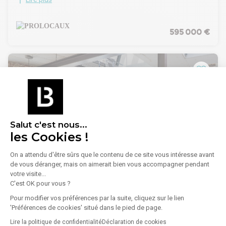
Bureaux d'environ 379 m2 à vendre à Beauvais. Au sein d'un
très belle maison de maître, immeuble de bureaux en coeur
de ville avec grand parking. Ces bureaux vous sont proposés
par PROLOCAUX.
595 000 €
Prestations - équipements : Bureaux d'environ 372 m2 en
plein centre de BeauvaisSur une parcelle de terrain d'environ
1 200 m2 Possibilité de garer au moins 15 véhiculesRDC de
98 m2 : salle d'attente, 3 grands bureauxR+1 de 95 m2 : 4
bureaux (14, 15, 24 et 21 m2), local archivesR+2 de 88 m2 : 3
bureaux (11, 20, 53 m2)S/S de 92m2: local technique,
chaudière, archives, salle repas, salle de réunionSol en dalle
moquetteChauffage au fioulTravaux à prévoir
Salut c'est nous...
les Cookies !
1
/
14
On a attendu d'être sûrs que le contenu de ce site vous intéresse avant
de vous déranger, mais on aimerait bien vous accompagner pendant
votre visite...
Vente Bureaux 175 m²
C'est OK pour vous ?
60000 Beauvais
Pour modifier vos préférences par la suite, cliquez sur le lien
'Préférences de cookies' situé dans le pied de page.
Lire plus
EN EXCLUSIVITÉ, BEAUVAIS, Centre-ville,
Immeuble à vendre comprenant 2 lots :
Lire la politique de confidentialité
Déclaration de cookies