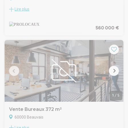
Lire plus
Bureaux à vendre de 453 m2 à Beauvais. En plein centre ville,
très belle maison de maître à vendre sur un terrain clos de
700 m2. Ces bureaux vous sont proposés à la vente par
PROLOCAUX.
560 000 €
Prestations - équipements : Maison de maître de caractère à
destination de bureaux.L'ensemble est en très bon état
général, bien entretenu accessible par un large portail
motorisé.Le tout sur un terrain de 700 m2Bâtiment sur 4
niveaux, sous-sol, RDC, R+1 et R+2 Belles hauteurs sous
plafond de 2,35 m à 2,98 m.Fenêtres en double vitrage et
châssis en PVC blanc,Sol en vinyle, murs peints de couleur
blanche, électricité aux normes.Superficie totale de
l'ensemble de 453 m2Superficie en RDC, R+1 et R+2
d'environ 327 m2Parking et jardin
1
/
5
Vente Bureaux 372 m²
60000 Beauvais
Lire plus