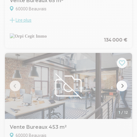
Vente Bureaux 65 m²
60000 Beauvais
Lire plus
A vendre sur la ville de Beauvais, centre-ville, local
professionnel RDC, 65 m² comprenant une pièce de 18 m²,
cuisine, une SDE, 2 pièces 12 et 17 m². Faibles charges copro:
80 Euros/mois. Taxe foncière: 1460 Euros. Très lumineux.
134 000 €
Prix de vente: 134.000 Euros FAC
1
/
12
Vente Bureaux 453 m²
60000 Beauvais