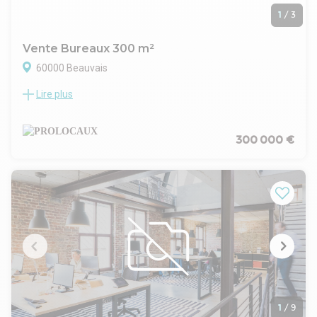
1
/
3
Vente Bureaux 300 m²
60000 Beauvais
Lire plus
Bureaux et local d'activité d'environ 300 m2 à vendre à
Beauvais. Ces locaux vous sont proposés à la vente par
PROLOCAUX.
Prestations - équipements : Bureaux et stockage d'environ
300 000 €
300m2espace bureaux comprenant4 bureaux entre 10 et 12
m21 grand bureau de 22 m2Reserve, cuisine et local
archives1 garageEspace show room d'environ 40
m2Stockage d'environ 90 m28 places de parking privatives
1
/
9