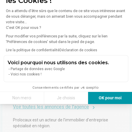
les Cookies !
On a attendu d'être sûrs que le contenu de ce site vous intéresse avant
Émissions :
Non communiqué
de vous déranger, mais on aimerait bien vous accompagner pendant
votre visite...
C'est OK pour vous ?
Pour modifier vos préférences par la suite, cliquez sur le lien
'Préférences de cookies' situé dans le pied de page.
Lire la politique de confidentialité
Déclaration de cookies
À propos de l'agence
Voici pourquoi nous utilisons des cookies.
Partage de données avec Google
Voici nos cookies !
PROLOCAUX
Consentements certifiés par
57 Avenue De Bretagne
Non merci
Je choisis
OK pour moi
76100
Rouen
Voir toutes les annonces de l'agence
Axeptio consent
Plateforme de Gestion du Consentement : Personnalisez vos Options
Notre plateforme vous permet d'adapter et de gérer vos paramètres de 
Prolocaux est un acteur de l’immobilier d’entreprise
spécialisé en région.