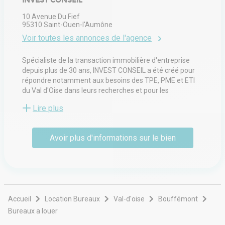
INVEST CONSEIL
10 Avenue Du Fief
95310
Saint-Ouen-l'Aumône
Voir toutes les annonces de l'agence
Spécialiste de la transaction immobilière d'entreprise
depuis plus de 30 ans, INVEST CONSEIL a été créé pour
répondre notamment aux besoins des TPE, PME et ETI
du Val d'Oise dans leurs recherches et pour les
accompagner jusqu’à leur entrée dans les lieux.
Lire plus
Grâce à son succès, Invest Conseil rayonne sur le Val
d'Oise, les Yvelines et le nord des Hauts de Seine.
Pour vous propriétaires, Invest Conseil offre de vendre,
Avoir plus d'informations sur le bien
de louer et de gérer vos biens en les proposant aux
acteurs économiques de la région.
Fort de son expérience, INVEST CONSEIL est membre du
réseau REXIME, 1er réseau National des Conseils en
Immobilier d'Entreprise indépendants.
Accueil
Location Bureaux
Val-d'oise
Bouffémont
Bureaux a louer