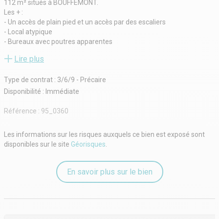
112 m² situés à BOUFFEMONT.
Les + :
- Un accès de plain pied et un accès par des escaliers
- Local atypique
- Bureaux avec poutres apparentes
- Bureaux lumineux
Lire plus
- Accès 24h/24 et 7j/7
- Bail commercial ou dérogatoire
Type de contrat : 3/6/9 - Précaire
- Proche N1/A16/N104
- Parkings
Disponibilité : Immédiate
- Type de bail : 3/6/9 ans ou dérogatoire
- Fiscalité : TVA
Référence :
95_0360
- Indice : ILAT
- Indexation : Annuelle, date prise effet
Les informations sur les risques auxquels ce bien est exposé sont
- Dépôt de garantie : 3 mois HT/HC
disponibles sur le site
Géorisques
.
- Loyers et charges : Mensuels et d'avance
En savoir plus sur le bien