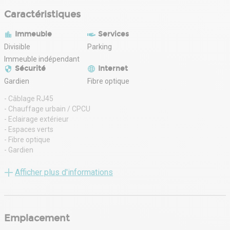
Caractéristiques
Immeuble
Services
Divisible
Parking
Immeuble indépendant
Sécurité
Internet
Gardien
Fibre optique
- Câblage RJ45
- Chauffage urbain / CPCU
- Eclairage extérieur
- Espaces verts
- Fibre optique
- Gardien
- Immeuble indépendant
- Mezzanine
Afficher plus d'informations
- Open Space
- Parking
- Revêtement sol en linoléum
- Sanitaires communs
Emplacement
- Vidéosurveillance