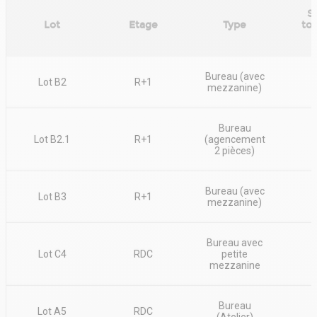
S
Lot
Etage
Type
tot
Bureau (avec
Lot B2
R+1
mezzanine)
Bureau
Lot B2.1
R+1
(agencement
2 pièces)
Bureau (avec
Lot B3
R+1
mezzanine)
Bureau avec
Lot C4
RDC
petite
mezzanine
Bureau
Lot A5
RDC