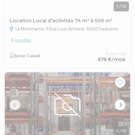
1
/
10
Location Local d'activités 74 m² à 506 m²
Le Montmartre, 9 Rue Louis Armand, 95600 Eaubonne
Lire plus
INVEST CONSEIL vous propose à la location deux locaux
d'activités de 209 et 223 m² & un bureau de 74 m² situés au
coeur d'une zone d'activité situé à EAUBONNE.
À partir de
Les + :
678 €/mois
- Locaux polyvalents refaits à neufs
- Rare sur le secteur
- Entrepôts propice au stockage
- Parking clos
1
/
10