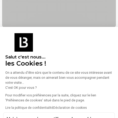
Énergie
Salut c'est nous...
Diagnostic de performance énergétique (DPE)
les Cookies !
On a attendu d'être sûrs que le contenu de ce site vous intéresse avant
Consommation (énergie primaire) :
Non communiqué
de vous déranger, mais on aimerait bien vous accompagner pendant
En savoir plus sur le bien
votre visite...
Indice d'émission de gaz à effet de serre (GES)
C'est OK pour vous ?
Pour modifier vos préférences par la suite, cliquez sur le lien
'Préférences de cookies' situé dans le pied de page.
Émissions :
Non communiqué
Lire la politique de confidentialité
Déclaration de cookies