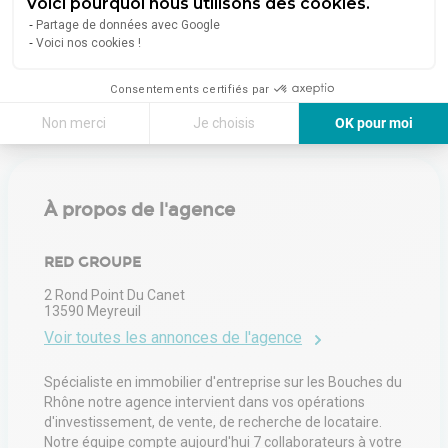
Voici pourquoi nous utilisons des cookies.
Partage de données avec Google
Liens
Voici nos cookies !
Visite virtuelle
Consentements certifiés par
Non merci
Je choisis
OK pour moi
Axeptio consent
Plateforme de Gestion du Consentement : Personnalisez vos Options
Notre plateforme vous permet d'adapter et de gérer vos paramètres de 
À propos de l'agence
RED GROUPE
2 Rond Point Du Canet
13590
Meyreuil
Voir toutes les annonces de l'agence
Spécialiste en immobilier d'entreprise sur les Bouches du
Rhône notre agence intervient dans vos opérations
d'investissement, de vente, de recherche de locataire.
Notre équipe compte aujourd'hui 7 collaborateurs à votre