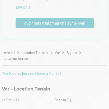
service.
Lire plus
Notre différence c'est notre indépendance et notre
ancrage local. Nous garantissons une relation
Avoir plus d'informations sur le bien
professionnelle mais humaine et pas formatée par un
réseau.
Nous travaillons sur le marché de bureaux, entrepôts,
locaux d'activités, commerces, locaux professionnels,
locaux mixtes, investissements locatifs, locaux
industriels...
Accueil
Location Terrains
Var
Signes
Location terrain
Voir tous les terrains à louer à Signes
Var - Location Terrain
La Crau (1)
Cogolin (1)