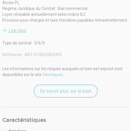
Accès PL.
Régime Juridique du Contrat : Bail commercial
Loyer révisable annuellement selon indice ILC
Provision pour charges et taxe foncières payables trimestriellement
et d'avance avec régularisation en fin d'année.
Lire plus
Fiscalité : soumis à TVA.
Conditions de location :
Type de contrat : 3/6/9
Dépôt de garantie correspondant à trois mois de loyer HT HC.
Caution personnelle du gérant.
Référence :
AR110-REDGROUPE
Prélèvement automatique trimestriel d'avance.
Honoraires 15% H.T. du loyer annuel H.T. H.C incluant assistance à la
rédaction du bail et à l'état des lieux.
Les informations sur les risques auxquels ce bien est exposé sont
Contact : Anaïs Rousseau
disponibles sur le site
Géorisques
.
07 69 61 45 45
anais@red-groupe.fr
Agent commercial (Entreprise individuelle)
En savoir plus sur le bien
RSAC 79540882200026
RCP beazley AACI/22912/29652
RED GROUPE spécialiste en immobilier d'entreprise et
investissement en immobilier professionnel. Notre équipe vous
Caractéristiques
accompagne pour vos recherches de locaux professionnels,
bureaux, entrepôts, locaux d'activités, investissements