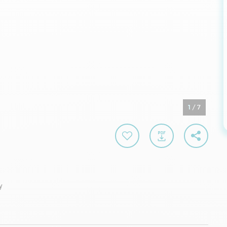
1
/
7
y