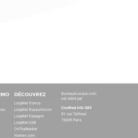
IMMO
DÉCOUVREZ
BureauxLocaux.com
est édité par
LoopNet France
ComReal Info SAS
ces
LoopNet Royaume-Uni
81 rue Taitbout
LoopNet Espagne
75009 Paris
LoopNet USA
OnTheMarket
Homes.com