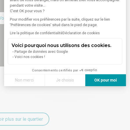
pendant votre visite...
C'est OK pour vous ?
Voir sur la carte
Pour modifier vos préférences par la suite, cliquez sur le lien
'Préférences de cookies' situé dans le pied de page.
Lire la politique de confidentialité
Déclaration de cookies
Voici pourquoi nous utilisons des cookies.
Partage de données avec Google
Voici nos cookies !
Consentements certifiés par
Non merci
Je choisis
OK pour moi
Axeptio consent
Plateforme de Gestion du Consentement : Personnalisez vos
Notre plateforme vous permet d'adapter et de gérer vos paramè
ir plus sur le quartier