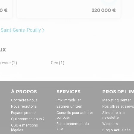
0 €
220 000 €
 Saint-Genis-Pouilly
ux
resse (2)
Gex (1)
À PROPOS
SERVICES
PROS DE L'
Contactez-nous
Prix immobilier
Marketing Center
Nous recrutons
Estimer un bien
Nos offres et servi
Espace presse
Conseils pour acheter
S'inscrire à la
ou louer
newsletter
Qui sommes-nous ?
Fonctionnement du
Webinars
CGU & mentions
site
légales
Blog & Actualités