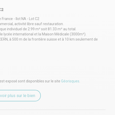
C2
ance - Ilot NA - Lot C2
cial, activité libre sauf restauration.
ique individuel de 2.99 m² soit 81.33 m² au total.
 le lycée international et la Maison Médicale (3000m²).
CERN, à 500 m de la frontière suisse et à 10 km seulement de
t fluides en attente.
 sous sol pour les gérants et les employés.
 contacter au 04 82 29 81 35
est exposé sont disponibles sur le site
Géorisques
.
voir plus sur le bien