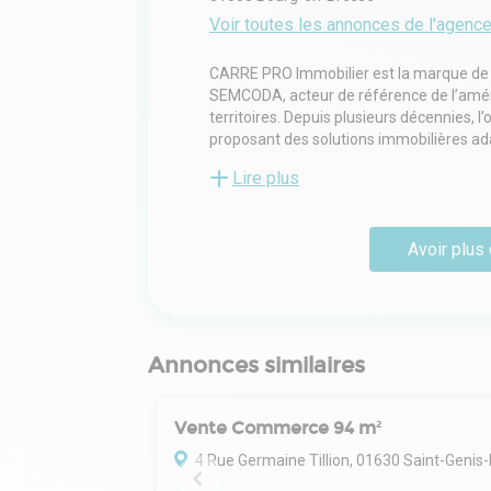
Voir toutes les annonces de l'agenc
CARRE PRO Immobilier est la marque de 
SEMCODA, acteur de référence de l’amén
territoires. Depuis plusieurs décennies, 
proposant des solutions immobilières ad
collectivités.
Lire plus
Notre démarche repose sur une approche p
professionnels afin d’identifier les besoin
des projets pertinents.
Avoir plus 
En lien étroit avec les collectivités, cha
territoires et permettre l’installation dura
De la réflexion initiale à la commerciali
chaque étape pour proposer des projets 
Annonces similaires
professionnels. Cette approche permet d
l’exercice des métiers, l’accueil des us
Vente Commerce 94 m²
En facilitant l’installation de profession
4 Rue Germaine Tillion, 01630 Saint-Genis-Poui
pérenne, CARRE PRO Immobilier contrib
territoires et à l’amélioration de l’offre d