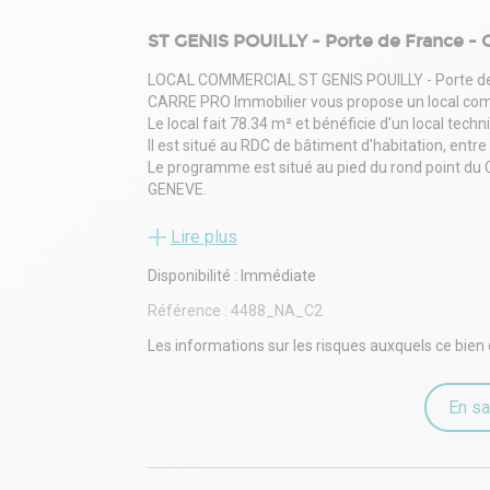
ST GENIS POUILLY - Porte de France - 
LOCAL COMMERCIAL ST GENIS POUILLY - Porte de Fr
CARRE PRO Immobilier vous propose un local commer
Le local fait 78.34 m² et bénéficie d'un local techn
Il est situé au RDC de bâtiment d'habitation, entre
Le programme est situé au pied du rond point du 
GENEVE.
Le local est vendu brut soit hors d'eau, hors d'air e
L'aménagement est à la charge du preneur.
Lire plus
PRIX DE VENTE : 218 000 € HT
Disponibilité : Immédiate
Frais de notaire réduit, bâtiment neuf.
Pas de frais d'agence, ni frais de dossier.
Référence :
4488_NA_C2
Possibilité de louer en plus des stationnements en
Pour plus de renseignement, n'hésitez pas à nous
Les informations sur les risques auxquels ce bien 
En sa