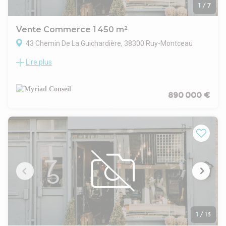
1
/
7
Vente Commerce 1 450 m²
43 Chemin De La Guichardière, 38300 Ruy-Montceau
Lire plus
ORPI PRO vous propose à la location un local commercial
d'une surface de 1 530 m² sur la commune de RUY-
MONTCEAU.
N'hésitez pas à nous contacter pour plus d'informations.
890 000 €
- Type de bail : Commercial
- Durée : 3/6/9 ans
- Préavis : 6 mois
- Fiscalité : TVA
- Indice : ILAT
- Indexation : Annuelle, date prise effet
- Dépôt de garantie : 3 mois HT/HC
- Loyers et charges : Mensuels et d'avance
1
/
13