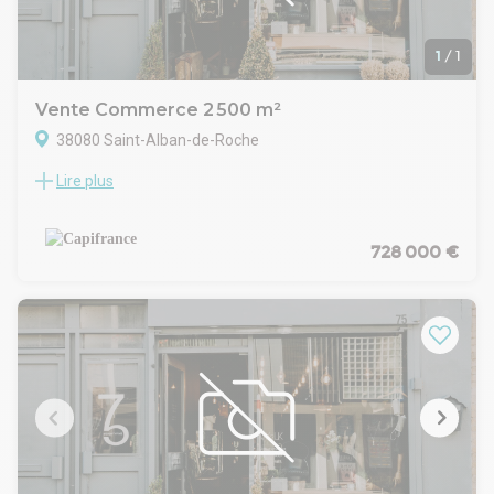
Jallieu.
Disponible immédiatement – Visite sur rendez-vous
1
/
1
Contactez-nous dès maintenant pour obtenir le dossier
complet et étudier votre projet.
Vente Commerce 2 500 m²
38080 Saint-Alban-de-Roche
Lire plus
Vends bâtiment commercial de 500 m2 environ en ZI sur un
terrain de 2500 M2 environ. Le bâtiment est sur 2 étages et
présente actuellement 2 activités distinctes : un restaurant
et une salle de réception. Le loyer du restaurant est de 2500
728 000 €
€/mois et le loyer de la salle de réception de 4000 €/mois.
Prix de vente du bâtiment 650 000 € hors honoraires de
l'agence. La zone déjà mature est en plein développement.
Le bâtiment dispose d'un parking de 80 places et est
accessible par deux routes. Possibilité de disposer
immédiatement de 250 m2 car un des locaux commerciaux
va être en recherche de locataire. Les honoraires d'agence
sont à la charge de l'acquéreur, soit 12,00% TTC du prix hors
honoraires.
Les informations sur les risques auxquels ce bien est exposé
sont disponibles sur le site Géorisques : www. georisques.