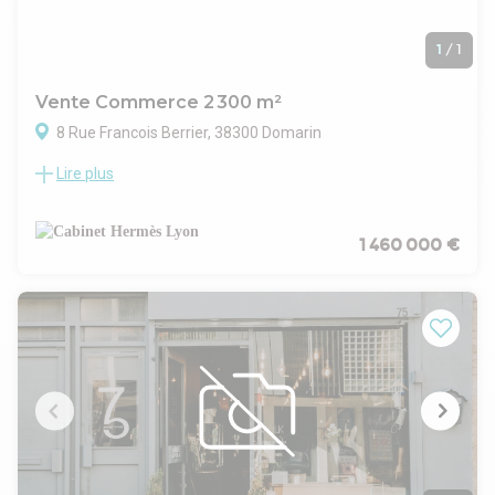
1
/
1
Vente Commerce 2 300 m²
8 Rue Francois Berrier, 38300 Domarin
Lire plus
Bel hotel de charme dans ville en grande périphérie de Lyon,
proche de la gare -20 chambres grand parking de 30 places
en centre ville - piscine chauffée, salle de sport, salle de
massage. Chambre PMR
1 460 000 €
Clientèle de commerciaux en semaine (habitués et fidèles)et
touristes le WE.
Belle rentabilité pour couple de gérants, possibilité d'avoir
une grande maison individuelle pour loger la famille
d'exploitants. Vente fonds et murs indissociables . Ref :
29701