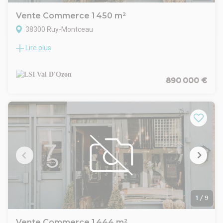
Vente Commerce 1 450 m²
38300 Ruy-Montceau
Lire plus
ORPI PRO - À VENDRE
Implantez votre activité sur un emplacement à fort passage
et maximisez votre visibilité dès le premier jour.
Caractéristiques
890 000 €
Local commercial indépendant de 1 444 m²
Surface de vente : 600 m²
Stockage : 544 m² + réserve sous-sol : 300 m²
Terrain : 2 800 m²
50 places de parking (25 extérieures + 25 en sous-sol)
Bureaux, sanitaires, vestiaires
Quai de déchargement + monte-charge
Façade commerciale : 30 mètres linéaires
Atouts
Emplacement stratégique sur la D1006 (~26 000
véhicules/jour)
Visibilité directe depuis la route nationale
1
/
9
Accès rapide A43
Environnement commercial dynamique
Vente Commerce 1 444 m²