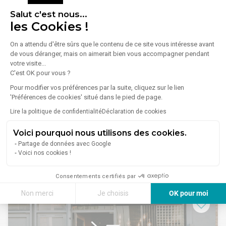
placoplatre/Climatisation réversible intégrée au
Salut c'est nous...
plafond,Menuiseries aluminium,
les Cookies !
Une réserve / locaux sociaux à l'arrière du local pour le
stockage ou l'aménagement complémentaire.
On a attendu d'être sûrs que le contenu de ce site vous intéresse avant
- Idéal pour toute activité nécessitant une forte visibilité :
de vous déranger, mais on aimerait bien vous accompagner pendant
commerce de détail, agence, showroom, institut, etc.
votre visite...
N'hésitez pas à nous contacter pour plus d'informations ou
C'est OK pour vous ?
pour organiser une visite.
1
/
9
Honoraires : 3% HT du montant de la cession à la charge de
Pour modifier vos préférences par la suite, cliquez sur le lien
l'acquéreur
'Préférences de cookies' situé dans le pied de page.
Vente Commerce 65 m²
Lire la politique de confidentialité
Déclaration de cookies
38300 Bourgoin-Jallieu
Voici pourquoi nous utilisons des cookies.
Lire plus
Cœur de ville • Rue piétonne • Axe ultra passant • Visibilité
Partage de données avec Google
exceptionnelle
Voici nos cookies !
Rare opportunité en plein centre de Bourgoin-Jallieu :
découvrez ce local commercial idéalement situé sur l'une
108 000 €
des artères les plus dynamiques et commerçantes de la ville.
Consentements certifiés par
Implanté au cœur de la rue piétonne, il bénéficie d'un flux
Non merci
Je choisis
OK pour moi
constant de piétons, offrant un cadre stratégique pour toute
activité commerciale ou professionnelle.
Axeptio consent
Plateforme de Gestion du Consentement : Personnalisez vos Options
Commerçant, entrepreneur ou investisseur, ce bien
représente une opportunité rare sur un secteur très