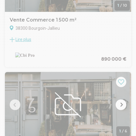
gouv. fr.
1
/
10
Réseau Immobilier CAPIFRANCE - Votre agent commercial
(RSAC N°480 072 594 - Greffe de LYON) Eric FIORITO
Vente Commerce 1 500 m²
Entrepreneur Individuel 06 13 74 04 10 - Réf.945865
38300 Bourgoin-Jallieu
Lire plus
Situé en bordure de départementale avec un belle visibilité,
nous vous proposons ce local commercial de 1500 m²
composé de 700 m² de surface de vente et de 500 m² de
réserve en rez de chaussée et 300 en r-1.
890 000 €
L'emplacement , les accès ainsi que le grand parking privatif
permettent l'exploitation commercial dans de bonne
conditions.
Il bénéficie d'un total de 25 places de stationnement
privatives pour la clientèle en aérien, et 25 places en sous-
sol.
En sous sol , la réserve mesure 300 m², accessible via un quai
de déchargement
Visites et renseignements sur demandes.
Honoraires : 3% HT du montant de la cession à la charge de
l'acquéreur
1
/
6