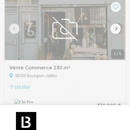
Bonne rentabilité, emplacement de premier ordre !
Autres lots possibles de 90 m² à 124 m², tout est loué.(se
renseigner auprès de l'agent) Les honoraires sont à la charge
du vendeur.
Les informations sur les risques auxquels ce bien est exposé
sont disponibles sur le site Géorisques : www. georisques.
gouv. fr.
Réseau Immobilier CAPIFRANCE - Votre agent commercial
(RSAC N°413 744 459 - Greffe de GRENOBLE) Jean-Pierre
THONIEL Entrepreneur Individuel 06 15 59 15 93 - Réf.951409
1
/
5
Vente Commerce 230 m²
38300 Bourgoin-Jallieu
Lire plus
Rare sur Bourgoin Jallieu, local commercial permettant
d'exercer le commerce de détail en périphérie.
Excellente visibilité sur un axe passant.
D'une largeur de 8 mètres, il dispose d'une vitrine d'environ
330 000 €
15 mètres linéaires en double exposition, assurant une forte
luminosité naturelle et une mise en avant optimale de votre
activité.
- Aménagements et équipements : Sol en carrelage/Murs en