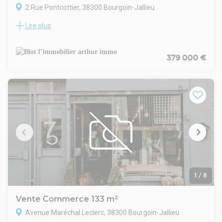
2 Rue Pontcottier, 38300 Bourgoin-Jallieu
Lire plus
Découvrez cette ancienne étude notariale à vendre, offrant
un potentiel exceptionnel ! Située en plein cœur de Bourgoin-
Jallieu, cette propriété de plus de 275 m², répartis sur 3
étages, est prête à accueillir vos projets professionnels ou
379 000 €
personnels.
Superficie généreuse : Plus de 275 m² d'espace à exploiter
selon vos envies.
Emplacement stratégique : Située dans une ville dynamique,
idéale pour des bureaux, cabinets ou autres activités
professionnelles.
Prix 450 000€
Contactez-nous dès aujourd'hui pour organiser une visite !
1
/
8
Vente Commerce 133 m²
Avenue Maréchal Leclerc, 38300 Bourgoin-Jallieu