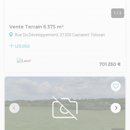
1
/
2
Vente Terrain 6 375 m²
Rue Du Développement, 31320 Castanet-Tolosan
Lire plus
RARE : Au Sud-Est de Toulouse, à proximité de la dynamique
zone de La Masquère et au sein du Sicoval, LOCO² vous
propose à la vente un terrain plat de 6.375 m² environ, situé
en zone industrielle.
701 250 €
Proche du Canal du Midi, dans un environnement calme et
verdoyant, il s'agit du dernier terrain de la ZI.
Terrain vendu en l'état, non viabilisé à date.
Accès à l'autoroute A61 et au périphérique rapide.
Pas de possibilité de construction d'habitation, de logements
de fonction ou équivalent.