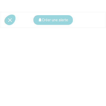
Créer une alerte
© 2026 CoStar Group
La plateforme spécialiste de l'immobilier professionnel
Ce site est protégé par reCAPTCHA et les
règles de confidentialité
ainsi que
les
conditions d'utilisation
de Google s'appliquent.