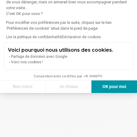
Ramonville-Saint-Agne
(2)
de vous déranger, mais on aimerait bien vous accompagner pendant
votre visite...
Balma
(2)
C'est OK pour vous ?
Fonsorbes
(1)
Pour modifier vos préférences par la suite, cliquez sur le lien
'Préférences de cookies' situé dans le pied de page.
Colomiers
(1)
Lire la politique de confidentialité
Déclaration de cookies
Castanet-Tolosan - Autres recherches
Voici pourquoi nous utilisons des cookies.
Partage de données avec Google
Entrepôts à vendre Castanet-Tolosan
(17)
Voici nos cookies !
Locaux commerciaux à vendre Castanet-Tolosan
(3)
Consentements certifiés par
Locaux commerciaux Castanet-Tolosan
(2)
Non merci
Je choisis
OK pour moi
Bureaux à vendre Castanet-Tolosan
(1)
Axeptio consent
Plateforme de Gestion du Consentement : Personnalisez vos Options
Notre plateforme vous permet d'adapter et de gérer vos paramètres de 