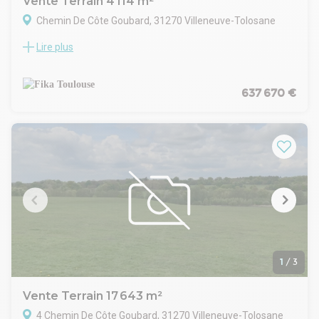
Vente Terrain 4 114 m²
Chemin De Côte Goubard, 31270 Villeneuve-Tolosane
Lire plus
Nous vous proposons à la vente ce terrain situé face à la
zone d'activité Ecopole, le long du Chemin de Côte Goubard
et à la limite de Cugnaux et Portet-Sur-Garonne, le terrain est
vendu viabilisé avec possibilité de raccord gaz
637 670 €
PLU: Zones AUE1, AUE2
Emprise au sol : 50 %
Hauteur maximale : 12 m
Espaces verts: 10%
Accessibilité:
A 64, sortie 37b (Cugnaux, Villeneuve-Tolosane)
Disponibilité immédiate
Honoraires en sus +6 % HT charge acquéreur
1
/
3
Vente Terrain 17 643 m²
4 Chemin De Côte Goubard, 31270 Villeneuve-Tolosane