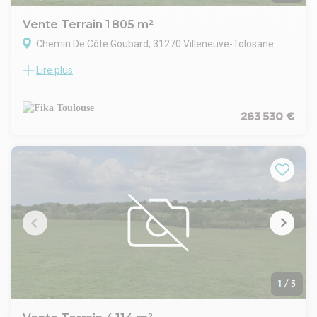
Vente Terrain 1 805 m²
Chemin De Côte Goubard, 31270 Villeneuve-Tolosane
Lire plus
Nous vous proposons à la vente ce terrain situé face à la
zone d'activité Ecopole, le long du Chemin de Côte Goubard
et à la limite de Cugnaux et Portet-Sur-Garonne, le terrain est
vendu viabilisé avec possibilité de raccord gaz
263 530 €
PLU: Zones AUE1, AUE2
Emprise au sol : 50 %
Hauteur maximale : 12 m
Espaces verts: 10%
Accessibilité:
A 64, sortie 37b (Cugnaux, Villeneuve-Tolosane)
Disponibilité immédiate
Honoraires en sus +6 % HT charge acquéreur
1
/
3