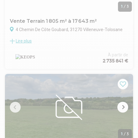
1
/
3
Vente Terrain 1 805 m² à 17 643 m²
4 Chemin De Côte Goubard, 31270 Villeneuve-Tolosane
Lire plus
Terrains industriels à vendre, au sud-ouest de Toulouse, à
proximité de la ZI de Thibaud
Terrains viabilisés :
À partir de
- Eau
2 735 841 €
- Electricité
- Telecom
Hauteur maximale : 12 m
Espaces verts : 10 %
Situation/Transports :
Aéroport Aéroport de Toulouse Francazal (France)
Bus Pradié (85)
Autoroute Par A64 sortie n° 39 "Portet-sur-Garonne"
1
/
3