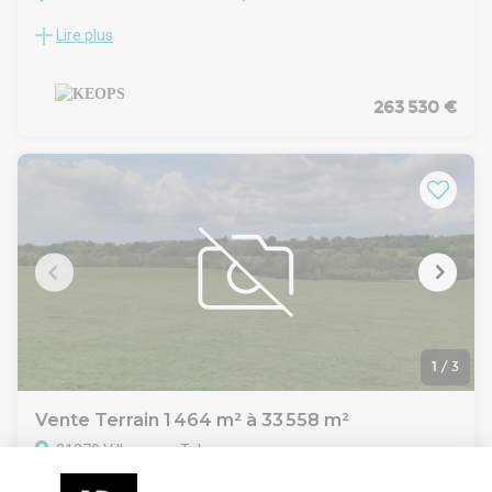
Lire plus
Terrains industriels à vendre, au sud-ouest de Toulouse, à
proximité de la ZI de Thibaud
Terrains viabilisés :
- Eau
263 530 €
- Electricité
- Telecom
Hauteur maximale : 12 m
Espaces verts : 10 %
Situation/Transports :
Aéroport Aéroport de Toulouse Francazal (France)
Bus Pradié (85)
Autoroute Par A64 sortie n° 39 "Portet-sur-Garonne"
1
/
3
Vente Terrain 1 464 m² à 33 558 m²
31270 Villeneuve-Tolosane
Lire plus