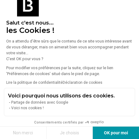
OCTOPUS IMMOBILIER vous propose à la vente à
VILLENEUVE TOLOSANE des terrains constructibles à
vocation industrielle à partir de 1 464 m²
À partir de
Zone UAE
5 647 919 €
Salut c'est nous...
Situation/Transports :
les Cookies !
A 64 (Entrée), A 64 (Sortie)
On a attendu d'être sûrs que le contenu de ce site vous intéresse avant
de vous déranger, mais on aimerait bien vous accompagner pendant
votre visite...
C'est OK pour vous ?
Pour modifier vos préférences par la suite, cliquez sur le lien
'Préférences de cookies' situé dans le pied de page.
Lire la politique de confidentialité
Déclaration de cookies
1
/
3
Voici pourquoi nous utilisons des cookies.
Partage de données avec Google
Vente Terrain 2 065 m²
Voici nos cookies !
31270 Cugnaux
Consentements certifiés par
Lire plus
VILLENEUVE-TOLOSANE AU SUD-OUEST DE TOULOUSE – À
Non merci
Je choisis
OK pour moi
VENDRE TERRAIN 2 065 M² – 400 037,00€ HT/HFA bénéficie