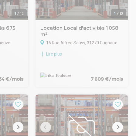
1
/
12
1
/
12
tés 675
Location Local d'activités 1 058
m²
neuve-
16 Rue Alfred Sauvy, 31270 Cugnaux
Lire plus
Nous vous proposons à la location un local
on un local
d'activité de 1 058 m² situé au Sud-Ouest
ain de 5 671
de Toulouse, dans la zone artisanale et
ctivités du
commerciale de Francazal à Cugnaux.
 dans le
34 €/mois
7 609 €/mois
L'environnement se compose
principalement d'entreprises industrielles /
ique et
artisanales et de commerces. Le local est
223
bien desservi par les transports en
 bénéficie
commun avec plusieurs lignes de bus et
tratégique,
est à proximité de l'autoroute A64 et du
 axes
périphérique.
.
Le local se compose d'une partie dépôt de
aux, de
625 m² avec une belle hauteur sous
 fosse
plafond de 10 m, et une grande porte