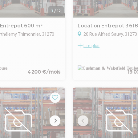
1
/
12
 Entrepôt 600 m²
Location Entrepôt 3 61
rthélemy Thimonnier, 31270
20 Rue Alfred Sauvy, 3127
Lire plus
Cushman et Wakefield Toulous
oposons à la location un local
un entrepôt dédié à la message
de 600 m² situé au Sud-Ouest de
sud ouest de Toulouse dans la
ns la zone artisanale et
Cugnaux- Francazal.
e du Casque à Cugnaux.
Le bâtiment entièrement sur q
4 200 €/mois
19 0
ement se compose
de recevoir 17 Porteurs à quai 
nt d'entreprises industrielles /
niveleurs
et de commerces. Le local est
Sur un foncier de 16000 m² en
i par les transports en
viabilisé de voirie PL
 plusieurs lignes de bus et
La surface de l'entrepôt est d
ité de l'autoroute A64 et du
Des bureaux d'accompagneme
e.
bureaux de quai et locaux soci
activité indépendant possède
m²
 totale de 600 m², sur une
- Type de bail : Commercial
nviron 1 600 m².
- Durée : 3/6/9 ans