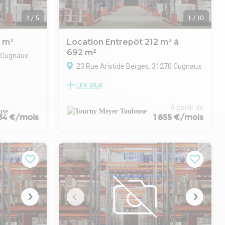
1
/
5
1
/
10
8 m²
Location Entrepôt 212 m² à
692 m²
0 Cugnaux
23 Rue Aristide Berges, 31270 Cugnaux
e propose
Lire plus
rie situé au
TOURNY MEYER propose à la location trois
 zone de
cellules d'activités neuves, disponibles
immédiatement à Cugnaux, au coeur de la
À partir de
uai permet
zone d'activités du Casque, au sud-ouest
34 €/mois
1 855 €/mois
dont 6
de Toulouse. Ces locaux professionnels
s'adressent aux entreprises recherchant
tièrement
des surfaces fonctionnelles dans un
environnement structuré et sécurisé.
e 3000 m²
Ces cellules offrent une grande flexibilité
nt et
d'usage et peuvent accueillir des activités
aux de 295
de stockage, d'atelier ou de bureaux.
Chaque lot intègre une mezzanine
conforme à la norme RE2020, permettant
l'aménagement d'espaces tertiaires