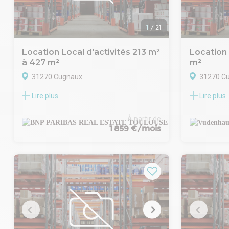
3 places de parking sont attribuées avec ce
3 places de 
bien (n°15, 32 et 33).
lot.
Idéal pour une activité artisanale, de
1
/
21
stockage ou de petite logistique.
Location Local d'activités 213 m²
Location 
à 427 m²
m²
31270 Cugnaux
31270 C
Lire plus
Lire plus
COMMUNE DE CUGNAUX
À LOUER - Lo
LOCAUX D'ACTIVITES A LA LOCATION
Cugnaux
Découvrez ces nouveaux locaux flambants
Nous vous p
À partir de
neufs au coeur de la zone d'activités du
idéalement s
1 859 €/mois
Casque à Cugnaux !
Thibaud et d
Bénéficiant des dernières normes
sera disponib
(RE2020), ces locaux à destination des
2025.
artisans, PME et entreprises de services
Ce local se
vous permettront de vous installer dans de
activité de
bonnes conditions au sein d'un petit parc
et d'un esp
d'activités à taille humaine.
42,80 m² et
Accueillant des bureaux en étage, chaque
Caractéristi
cellule dispose d'une porte sectionnelle
Climatisatio