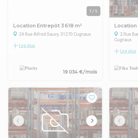
1
/
5
Location Entrepôt 3 618 m²
Location
24 Rue Alfred Sauvy, 31270 Cugnaux
2 Rue Ba
Cugnaux
Lire plus
Sur la zone d'activité de Francazal Sud à
Lire plus
Nous vous pr
Cugnaux, nous vous proposons un
d'activité 
entrepôt type messagerie sur un site
Toulouse, da
indépendat, clos et sécurisé.
commercial
19 034 €/mois
L'environn
principaleme
artisanales 
bien desserv
commun avec
est à proxim
périphériqu
Ce local d'
une surface
parcelle d'e