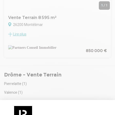
1
/
1
Vente Terrain 8 595 m²
26200 Montélimar
Lire plus
Au coeur d'une zone d'activités économiques de la Drôme,
terrain aménagé et clôturé à la vente.
Rare offre à la vente sur le secteur.
Droits à bâtir favorables.
850 000 €
Drôme - Vente Terrain
Pierrelatte
(1)
Valence
(1)
Montélimar - Autres recherches
Entrepôts à vendre Montélimar
(6)