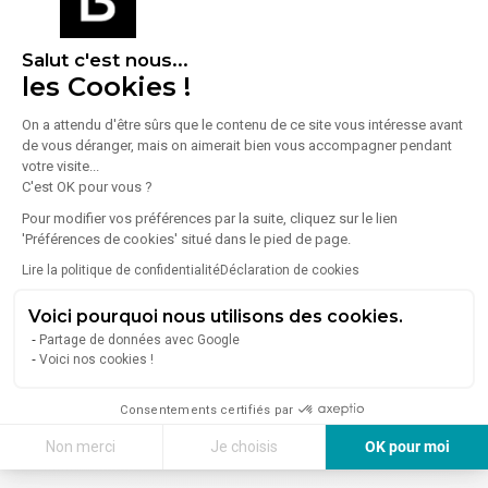
Entrepôts à louer Montélimar
(5)
Salut c'est nous...
Location bureaux Montélimar
(1)
les Cookies !
Locaux commerciaux Montélimar
(1)
On a attendu d'être sûrs que le contenu de ce site vous intéresse avant
de vous déranger, mais on aimerait bien vous accompagner pendant
votre visite...
C'est OK pour vous ?
Pour modifier vos préférences par la suite, cliquez sur le lien
'Préférences de cookies' situé dans le pied de page.
Lire la politique de confidentialité
Déclaration de cookies
Voici pourquoi nous utilisons des cookies.
Partage de données avec Google
Voici nos cookies !
Consentements certifiés par
Non merci
Je choisis
OK pour moi
Axeptio consent
Plateforme de Gestion du Consentement : Personnalisez vos Options