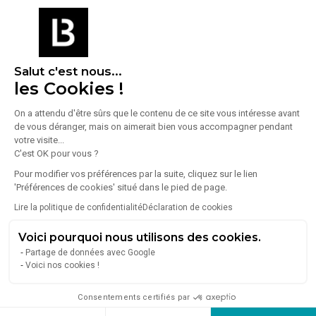
Montereau-Fault-Yonne
(1)
Brie-Comte-Robert
(1)
Mitry-Mory
(1)
Salut c'est nous...
les Cookies !
Dammarie-les-Lys
(1)
Chelles
(1)
On a attendu d'être sûrs que le contenu de ce site vous intéresse avant
de vous déranger, mais on aimerait bien vous accompagner pendant
Lognes
(1)
votre visite...
C'est OK pour vous ?
Pour modifier vos préférences par la suite, cliquez sur le lien
'Préférences de cookies' situé dans le pied de page.
Lire la politique de confidentialité
Déclaration de cookies
Voici pourquoi nous utilisons des cookies.
Partage de données avec Google
Voici nos cookies !
Consentements certifiés par