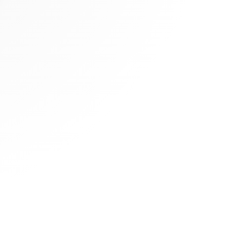
 Options
tres de confidentialité, en garantissant la conformité avec les
IMMO
DÉCOUVREZ
BureauxLocaux.com