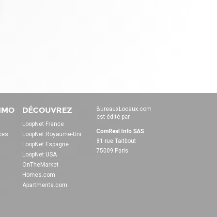
 Options
tres de confidentialité, en garantissant la conformité avec les
IMMO
DÉCOUVREZ
BureauxLocaux.com
est édité par
LoopNet France
ComReal Info SAS
ces
LoopNet Royaume-Uni
81 rue Taitbout
LoopNet Espagne
75009 Paris
LoopNet USA
OnTheMarket
Homes.com
Apartments.com