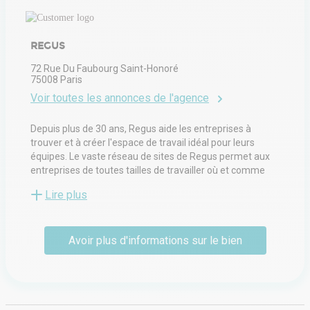
REGUS
72 Rue Du Faubourg Saint-Honoré
75008
Paris
Voir toutes les annonces de l'agence
Depuis plus de 30 ans, Regus aide les entreprises à
trouver et à créer l'espace de travail idéal pour leurs
équipes. Le vaste réseau de sites de Regus permet aux
entreprises de toutes tailles de travailler où et comme
elles le souhaitent. Regus croit en l'importance d'offrir
Lire plus
aux entreprises le choix, la flexibilité et l'accès à une
communauté dynamique. Regus conçoit des espaces de
travail lumineux et inspirants, personnalisables selon les
Avoir plus d'informations sur le bien
besoins individuels, tout en garantissant des
environnements professionnels constants. Les bureaux,
espaces de coworking et salles de réunion de Regus sont
entièrement équipés et prêts à l'emploi. Des équipes
expérimentées et accueillantes s'occupent de tous les
détails et services, permettant ainsi aux professionnels