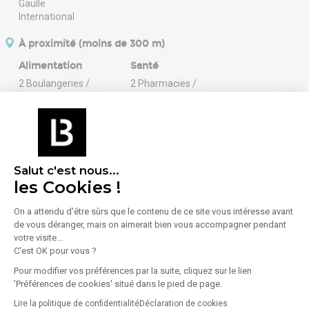
À proximité (moins de 300 m)
Alimentation
Santé
2 Boulangeries /
2 Pharmacies /
Pâtisseries
Parapharmacies
1 Commerce
alimentaire
13 Restaurants
1 Superette /
Salut c'est nous...
Supermarché
les Cookies !
Services
Sport
On a attendu d'être sûrs que le contenu de ce site vous intéresse avant
1 Banque
3 Salles de sport /
de vous déranger, mais on aimerait bien vous accompagner pendant
Fitness
votre visite...
C'est OK pour vous ?
Pour modifier vos préférences par la suite, cliquez sur le lien
'Préférences de cookies' situé dans le pied de page.
En savoir plus sur le quartier
Lire la politique de confidentialité
Déclaration de cookies