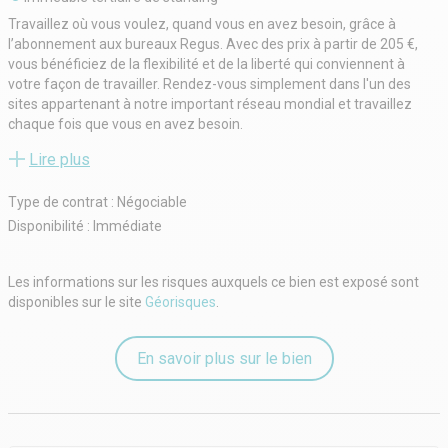
Travaillez où vous voulez, quand vous en avez besoin, grâce à
l’abonnement aux bureaux Regus. Avec des prix à partir de 205 €,
vous bénéficiez de la flexibilité et de la liberté qui conviennent à
votre façon de travailler. Rendez-vous simplement dans l'un des
sites appartenant à notre important réseau mondial et travaillez
chaque fois que vous en avez besoin.
Positionnez votre entreprise à La Défense Tour Initiale, un espace de
Lire plus
travail de premier plan dans l'un des quartiers d'affaires les plus
emblématiques d'Europe. Situé à Puteaux, ce centre impressionnant
Type de contrat : Négociable
offre une connectivité inégalée, à seulement 1 minute à pied (100
m) de l'arrêt de bus Pont de Neuilly - Rive Gauche et à 2 minutes à
Disponibilité : Immédiate
pied (140 m) de la station de métro Esplanade de La Défense.
L'aéroport de Paris Orly est à environ 24 km, ce qui permet un accès
Les informations sur les risques auxquels ce bien est exposé sont
facile pour les voyages internationaux. Cette adresse prestigieuse
disponibles sur le site
Géorisques
.
offre une variété de solutions d'espace de travail sur mesure,
notamment des bureaux privés, des petits bureaux et des espaces
de coworking.
En savoir plus sur le bien
Que vous soyez à la recherche d'un espace de bureau ou d'un
environnement collaboratif, La Défense Tour Initiale a ce qu'il vous
faut. Profitez d'installations à la pointe de la technologie, telles que
des salles de réunion, des salles de conférence et des salles de
formation, parfaites pour les événements professionnels, les