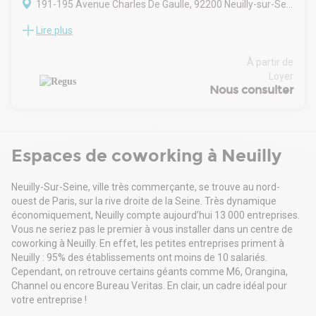
191-195 Avenue Charles De Gaulle, 92200 Neuilly-sur-Seine
Lire plus
Situé idéalement entre le quartier central des affaires de
Paris et la Défense, la ville de Neuilly-sur-Seine bénéficie d'un
positionnement central apprécié de nombreuses
À partir de
entreprises. Le centre est idéalement positionné sur l'avenue
Loyer
Charles de Gaulle, un axe stratégique qui permet d'atteindre
Nous consulter
en quelques minutes le périphérique parisien et les aéroports
rapidement, et l'A86 vers l'ouest parisien. La ligne de métro
n°1, située à proximité immédiate du centre offre un accès
rapide vers la Défense ou l'Etoile, ainsi qu'au centre de Paris
Espaces de coworking à Neuilly
et la Gare de Lyon. Depuis de nombreuses années, ces atouts
ont attiré de nombreux sièges de multinationales, dans des
secteurs comme les médias, l'industrie pharmaceutique, les
Neuilly-Sur-Seine, ville très commerçante, se trouve au nord-
banques, le recrutement ou l'assurance. Considéré comme
ouest de Paris, sur la rive droite de la Seine. Très dynamique
une des villes les plus riches de France, Neuilly-sur-Seine
économiquement, Neuilly compte aujourd’hui 13 000 entreprises.
offre un environnement de qualité avec de nombreux
Vous ne seriez pas le premier à vous installer dans un centre de
commerces et restaurants, et un cadre de détente
coworking à Neuilly. En effet, les petites entreprises priment à
verdoyant avec la proximité du Bois de Boulogne.
Neuilly : 95% des établissements ont moins de 10 salariés.
L'immeuble a été entièrement rénové en 2011.
Cependant, on retrouve certains géants comme M6, Orangina,
Channel ou encore Bureau Veritas. En clair, un cadre idéal pour
votre entreprise !