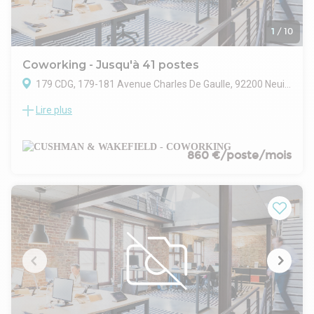
1
/
10
Coworking - Jusqu'à 41 postes
179 CDG, 179-181 Avenue Charles De Gaulle, 92200 Neuilly-sur-Seine
Lire plus
Intégrez un immeuble neuf entouré de verdures et de
balcons à Neuilly-sur-Seine.
Optez pour une location de bureaux privés en prestations de
services à Pont de Neuilly, dans ce centre de coworking
860 €/poste/mois
proposant des espaces de travail lumineux.
Cet espace de coworking s'étend sur 7 000m2 et 11 niveaux,
en plein coeur de Paris, offrant un environnement de travail
lumineux et verdoyant. Capable d'accueillir jusqu'à 750
professionnels, il dispose de bureaux privatifs avec balcons,
de salles de réunion tout équipées et d'espaces communs
propices à l'échange et à la collaboration.
En plus des bureaux aménagés, vous avez un accès à de
nombreux services de grand standing :
- salle de sport
- douches