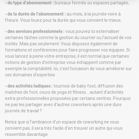
Axeptio consent
Plateforme de Gestion du Consentement : Personnalisez vos Options
- du type d’abonnement :
bureaux fermés ou espaces partagés,
Notre plateforme vous permet d'adapter et de gérer vos paramètres de 
- de la durée de l’abonnement :
au mois, à la journée voire à
l’heure. Vous louez pour la durée qui vous convient le mieux.
- des services professionnels :
vous pouvez ici externaliser
certaines tâches comme la gestion du courrier ou l’accueil de vos
invités. Mais pas seulement. Vous disposez également de
formations et conférences pour faire progresser vos équipes. Si
vous lancez à peine votre entreprise, il est normal que certaines
notions de gestion d’entreprise vous échappent comme par
exemple la comptabilité. Ici, c’est l’occasion de vous améliorer sur
ces domaines d’expertise.
- des activités ludiques :
tournois de baby foot, diffusion des
matches de foot, cours de yoga et fitness… autant d’activités
extra-professionnelles proposées par certains centres. Pourquoi
ne pas les partager avec d’autres coworkers après une dure
journée de travail ?
Notez que si l’ambiance d’un espace de coworking ne vous
convient pas, il sera très facile d’en trouver un autre qui vous
ressemble davantage.