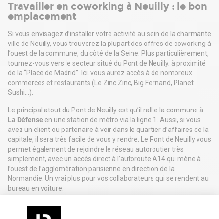
Travailler en coworking à Neuilly : le bon
emplacement
Si vous envisagez d’installer votre activité au sein de la charmante
ville de Neuilly, vous trouverez la plupart des offres de coworking à
l’ouest de la commune, du côté de la Seine. Plus particulièrement,
tournez-vous vers le secteur situé du Pont de Neuilly, à proximité
de la “Place de Madrid”. Ici, vous aurez accès à de nombreux
commerces et restaurants (Le Zinc Zinc, Big Fernand, Planet
Sushi...).
Le principal atout du Pont de Neuilly est qu’il rallie la commune à
La Défense
en une station de métro via la ligne 1. Aussi, si vous
avez un client ou partenaire à voir dans le quartier d’affaires de la
capitale, il sera très facile de vous y rendre. Le Pont de Neuilly vous
permet également de rejoindre le réseau autoroutier très
simplement, avec un accès direct à l’autoroute A14 qui mène à
l’ouest de l’agglomération parisienne en direction de la
Normandie. Un vrai plus pour vos collaborateurs qui se rendent au
bureau en voiture.
Par ailleurs, sachez que le Pont de Neuilly est le point de départ de
l’Avenue Charles de Gaulle. Cet axe majeur s’étend d’est en ouest