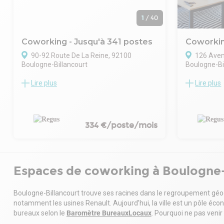
1
/
40
Coworking - Jusqu'à 341 postes
Coworkin
90-92 Route De La Reine, 92100
126 Aven
Boulogne-Billancourt
Boulogne-Bi
Lire plus
Lire plus
Les espaces de coworking, exploités sur
Donnez tout
site par Regus, proposent une offre flexible
votre entre
et immédiatement opérationnelle, adaptée
professionne
aux entreprises de toutes tailles. Ils se
CREATIVE 
composent de bureaux privatifs, d’espaces
BILLANCOU
334 €/poste/mois
partagés et de salles de réunion équipées,
Work is muc
permettant une grande modularité des
Spaces Pont
usages. L’ensemble est complété par des
ecological b
services intégrés tels que l’accueil, la
‘low carbon’
Espaces de coworking à Boulogne-
gestion du courrier, des connexions
garden for b
internet haut débit sécurisées, ainsi que
environment
Boulogne-Billancourt trouve ses racines dans le regroupement géogr
des espaces détente favorisant les
The West pa
notamment les usines Renault. Aujourd’hui, la ville est un pôle é
échanges entre coworkers. La présence de
the Île Seg
bureaux selon le
Baromètre BureauxLocaux
. Pourquoi ne pas venir 
Regus garantit un standard élevé en
attractive p