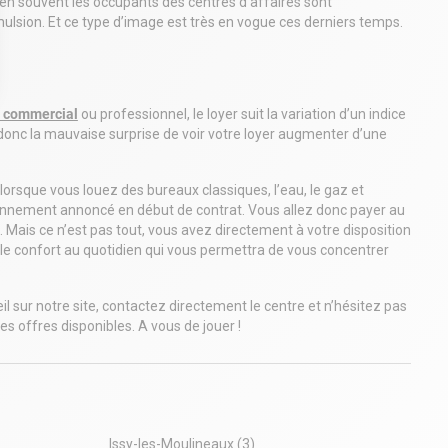
ien souvent les occupants des centres d’affaires sont
ulsion. Et ce type d’image est très en vogue ces derniers temps.
 Options
l commercial
ou professionnel, le loyer suit la variation d’un indice
donc la mauvaise surprise de voir votre loyer augmenter d’une
tres de confidentialité, en garantissant la conformité avec les
 lorsque vous louez des bureaux classiques, l’eau, le gaz et
’abonnement annoncé en début de contrat. Vous allez donc payer au
 Mais ce n’est pas tout, vous avez directement à votre disposition
table confort au quotidien qui vous permettra de vous concentrer
 sur notre site, contactez directement le centre et n’hésitez pas
es offres disponibles. A vous de jouer !
Issy-les-Moulineaux
(3)