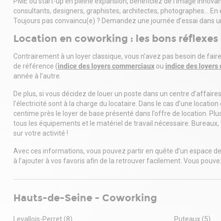
PME ou start-up en pleine expansion, bénéficiez de l’image innovan
• L'accès à 
consultants, designers, graphistes, architectes, photographes… En 
à travers l
Toujours pas convaincu(e) ? Demandez une journée d’essai dans un
• Une équipe
chaleureus
Location en coworking : les bons réflexes
• L'accès à 
Wi-Fi sécuri
Contrairement à un loyer classique, vous n’avez pas besoin de fair
• Des impri
de référence (
indice des loyers commerciaux
ou
indice des loyers 
administrat
année à l’autre.
• Des servic
De plus, si vous décidez de louer un poste dans un centre d’affaires
de sécurité
l'électricité sont à la charge du locataire. Dans le cas d’une loc
• La possibi
centime près le loyer de base présenté dans l’offre de location. Pl
l'heure, à l
tous les équipements et le matériel de travail nécessaire. Bureaux, 
• De fréque
sur votre activité !
communauta
• Une applica
Avec ces informations, vous pouvez partir en quête d’un espace de 
réservation 
à l’ajouter à vos favoris afin de la retrouver facilement. Vous pouv
• Des config
personnalis
• Des espace
même temps
Hauts-de-Seine - Coworking
• Du mobili
qualité
Levallois-Perret
(8)
Puteaux
(5)