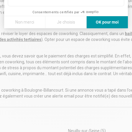
te que confèrent les espaces de coworking. Ce n’est pas un hasard si b
notre réseau de milliers de sites
effet, un espace de coworking est gage de créativité, de partage et d’ém
e monde
 espace coworking pour vous faire votre propre opinion !
Consentements certifiés par
 de réception et d'assistance
e
Non merci
Je choisis
OK pour moi
une technologie de pointe et au
Axeptio consent
Plateforme de Gestion du Consentement : Personnalisez vos
sé
e réviser le loyer des espaces de coworking. Classiquement, dans un
bai
mantes et une assistance
des activités tertiaires
). Opter pour un espace de coworking vous évite 
Notre plateforme vous permet d'adapter et de gérer vos paramè
ive
es de nettoyage, d'entretien et
, vous devez savoir que le paiement des charges est simplifié. En effet,
ation en coworking, tous ces éléments sont compris dans le montant de l
lité de réserver un bureau à
us de stress à propos du montant potentiel des charges supplémentaires.
a journée ou au mois
wifi, cuisine, imprimante… tout est déjà inclus dans le contrat. Un véri
nts évènements
ires et de réseau
tion spécifique qui simplifie la
coworking à Boulogne-Billancourt. Si une annonce vous a tapé dans l’oeil
et la gestion de votre compte
ez également vous créer une alerte email pour être notifié(e) des nouvell
urations flexibles et
ables
s de travail qui évoluent en
 que votre entreprise
er ergonomique de grande
Neuilly-sur-Seine
(5)