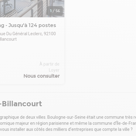
1
/
56
g - Jusqu'à 124 postes
ue Du Général Leclerc, 92100
llancourt
es les chances de réussite à
prise avec un bureau
l juste pour vous.
À partir de
WORKSPACE IN BOULOGNE-
Loyer
RT.
Nous consulter
h more than a desk and chair.
 de Sèvres is a modern
uilding made of wood, certified
, with a terrace designed as a
Billancourt
usiness in a sustainable
 facing the Seine River.
aphique de deux villes. Boulogne-sur-Seine était une commune très résid
rt of Boulogne-Billancourt and
conomique majeur en région parisienne et même la commune d’Île-de-Fra
uin area are becoming an
vous installer aux côtés des milliers d’entreprises que compte la ville ?
ole for businesses in the