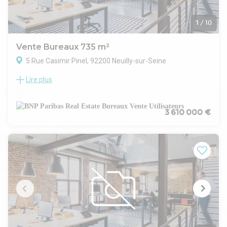
1
/
10
Vente Bureaux 735 m²
5 Rue Casimir Pinel, 92200 Neuilly-sur-Seine
Lire plus
IMMEUBLE INDEPENDANT A VENDRE A NEUILLY-SUR-SEINE
BNP Paribas Real Estate vous propose d'acquérir un
ensemble de bureaux d'une surface totale d'environ 734 m²
situé dans le 92 NeuillysurSeine, à deux pas du métro Pont
3 610 000 €
de Neuilly (ligne 1) et à quelques minutes du quartier
d'affaires de La Défense.
Caractéristiques principales
Typologie : les locaux s'étendent sur le soussol, le
rezdechaussée et une mezzanine d'un bâtiment d'angle
détenu en pleine propriété. Cette configuration offre une
excellente autonomie pour l'acquéreur et facilite les projets
de division ou de réaménagement.
Surface modulable : le plan est pensé pour être facilement
reconfigurable. Vous disposerez d'open spaces lumineux, de
bureaux cloisonnés à parois vitrées amovibles, d'une salle de