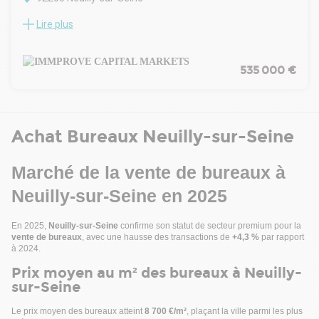
Lire plus
SPECIAL INVESTISSEUR
Situé à NEUILLY SUR SEINE, sur l'île de La Jatte, nous vous
proposons à la vente un lot de bureaux, détenu en
copropriété, au sein d'un immeuble de standing. D'une
535 000 €
surface totale de 58 m² carrez, les bureaux sont loués en
totalité par un monolocataire avec un bail 3/6/9 ayant pris
effet en février 2024.
Charges refacturées au locataire.
Achat Bureaux Neuilly-sur-Seine
Dossier sur demande.
. Immeuble récent mixte rénové
. Télésurveillance
Marché de la vente de bureaux à
. Digicode
Neuilly-sur-Seine en 2025
. Alarme
. Ascenseur
. Fibre optique
En 2025,
Neuilly-sur-Seine
confirme son statut de secteur premium pour la
vente de bureaux
, avec une hausse des transactions de
+4,3 %
par rapport
PRESTATIONS DU BATIMENT
à 2024.
. Immeuble récent à destination mixte et rénové
. Accès sécurisé par un digicode et télésurveillance
Prix moyen au m² des bureaux à Neuilly-
. Ascenseur et fibre optique
sur-Seine
CONFIGURATION INTERIEURE ET ÉQUIPEMENTS
. En RDC sur rue et bénéficiant d'un accès direct sur rue
Le prix moyen des bureaux atteint
8 700 €/m²
, plaçant la ville parmi les plus