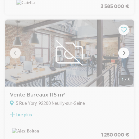
une vitrine sur rue, R+1 et R+2 (usage habitation) avec un
3 585 000 €
rooftop de 110m².
Les espaces sont traversants et entièrement décloisonables.
Ils disposent d’une terrasse ainsi que d’un petit jardin.
Grand plus, il est possible d’amarrer un bateau au niveau de
la rive.
Le niveau du rez de chaussée est aujourd’hui libre de toute
occupation. Le R+1 et le R+2 sont loués mais si un acheteur
le souhaite, l’intégralité des bureaux et de l'habitation pourra
être cédée vacante.
Grand potentiel d’aménagement et possibilité de relier les
lots du RDC, R+1 et du R+2.
Possibilité de transformation des bureaux en habitation.
1
/
3
Vente Bureaux 115 m²
5 Rue Ybry, 92200 Neuilly-sur-Seine
Lire plus
A proximité immédiate du Pont de Neuilly, Alex Bolton vous
propose à la vente une surface de bureaux de 115 m², en
rez-de-chaussée. Idéal professions médicales. La surface
dispose de la commercialité.
1 250 000 €