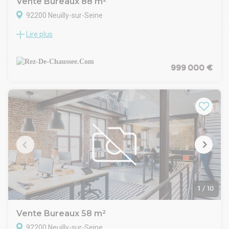
Vente Bureaux 88 m²
de l'acquéreur
92200 Neuilly-sur-Seine
Lire plus
IDEALEMENT SITUE RUE DU CHATEAU dans un immeuble de
STANDING : Un bureau de 4 pièces - POSSIBILLITE DE
PROFESSIONS LIBERALES à aménager selon vos gouts
offrant : 1 salle d'attente, 4 bureaux, 1 espace cuisine
999 000 €
équipée, 1 salle de bains, 1 WC indépendant.. Faibles charges
= 1900 euros / An ( chauffage et eau chaude individuel ) 1
cave. Contact : REZ-DE-CHAUSSEE.COM au 06 31 84 96 78.
Copropriété de 20 lots.
Les informations sur les risques auxquels ce bien est exposé
sont disponibles sur le site Géorisques : www. georisques.
gouv. fr
1
/
10
Vente Bureaux 58 m²
92200 Neuilly-sur-Seine