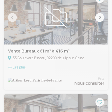
flexibilité d'aménagement.
Son environnement lui apporte une qualité de vie très
agréable : la proximité du Bois de Boulogne, une centralité
avec de nombreux restaurants, commerces et une situation
en retrait qui lui apporte un certain calme au milieu de la
verdure, ainsi que les nombreux sieges sociaux de l'avenue.
1
/
16
Vente Bureaux 61 m² à 416 m²
55 Boulevard Bineau, 92200 Neuilly-sur-Seine
Lire plus
À Neuilly-sur-Seine, découvrez un immeuble indépendant à
vendre datant de 1970, situé dans un environnement
recherché. Ce bâtiment propose un rooftop avec une vue
Prix
exceptionnelle sur la ville, idéal pour créer un espace
Nous consulter
convivial ou de détente. Des travaux de rénovation sont à
prévoir, permettant d’adapter les lieux à vos besoins
professionnels. À seulement 500 mètres de la station Louise
Michel et à 12 minutes à pied de la Porte de Champerret, le
site bénéficie d’un accès rapide à La Défense et au centre de