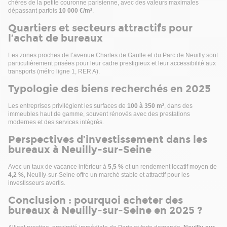
chères de la petite couronne parisienne, avec des valeurs maximales
. 1 plateau de bureau nu non équipé composé :
dépassant parfois
10 000 €/m²
.
. D'une pièce principale
. D'une buanderie
Quartiers et secteurs attractifs pour
. D'un WC
l’achat de bureaux
. Double vitrage
. Chauffage électrique
Les zones proches de l’avenue Charles de Gaulle et du Parc de Neuilly sont
particulièrement prisées pour leur cadre prestigieux et leur accessibilité aux
. Climatisation réversible
transports (métro ligne 1, RER A).
. Lot de copropriété n°56 représentant 207 / 10 000
tantièmes
Typologie des biens recherchés en 2025
Surface RDC : 58 m²
Situation/Transports :
Les entreprises privilégient les surfaces de
100 à 350 m²
, dans des
immeubles haut de gamme, souvent rénovés avec des prestations
Bus ILE DE LA JATTE (163, 164), ILE DE LA JATTE-
modernes et des services intégrés.
BD.GEORGES SEURAT (ORLYBUS), CENTRE DES IMPOTS (93)
Loi Carrez et affectation juridique en cours de détermination
Perspectives d’investissement dans les
bureaux à Neuilly-sur-Seine
Avec un taux de vacance inférieur à
5,5 %
et un rendement locatif moyen de
4,2 %
, Neuilly-sur-Seine offre un marché stable et attractif pour les
investisseurs avertis.
Conclusion : pourquoi acheter des
bureaux à Neuilly-sur-Seine en 2025 ?