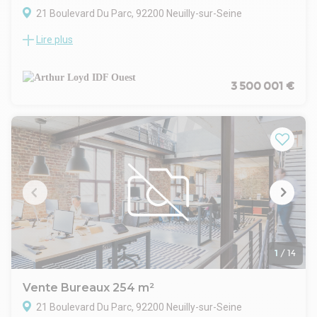
Offre disponible à la vente et à la location.
21 Boulevard Du Parc, 92200 Neuilly-sur-Seine
Lire plus
Situé au cœur de l'Île de la Jatte à Neuilly-sur-Seine, ce
bureau à vendre se distingue par son caractère atypique et
sa surface carrez de 305 m². Il comprend un patio terrasse
de 19 m² ainsi qu'un jardin privatif de 48 m² à aménager,
3 500 001 €
offrant de précieux espaces extérieurs. Ce bien propose une
configuration modulable, adaptée à un usage professionnel
ou mixte, avec possibilité de transformation partielle en
habitation sous réserve d'autorisations administratives. Un
plateau principal en rez-de-chaussée, une cave de 45 m² en
sous-sol et un appentis de 2,20 m² complètent l'ensemble.
La vue dégagée sur la Seine constitue un véritable atout, tout
comme le cadre calme et verdoyant, proche des
commerces. Il est également possible d'acquérir des
surfaces supplémentaires dans l'immeuble, ce qui
augmente la flexibilité d'aménagement selon vos besoins.
Ce bien conviendra aussi bien à un siège de société, un
1
/
14
showroom ou des activités créatives.
Proximité immédiate des commerces
Vente Bureaux 254 m²
Environnement calme
21 Boulevard Du Parc, 92200 Neuilly-sur-Seine
Secteur verdoyant