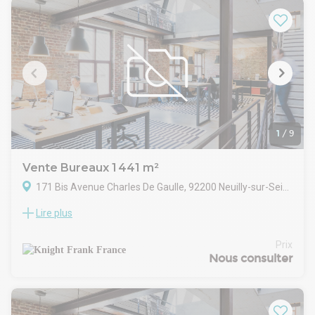
Dans un immeuble mixte
Entrée indépendante sur rue
Sanitaire, Espace cuisine
Climatisation réversible
Locataire des bureaux : bail 3/6/9 ans depuis Février 2024
CONDITIONS FINANCIERES
Prix net vendeur : 480 000 € HD
Loyer annuel : 31 200 € HT HC
Charges/mois : 275€
Foncier/an : 1 488€
1
/
9
Honoraires : 5% HT du prix net vendeur HD
Vente Bureaux 1 441 m²
171 Bis Avenue Charles De Gaulle, 92200 Neuilly-sur-Seine
Lire plus
Nous vous proposons en exclusivité un immeuble
indépendant à Neuilly de 1 441 m² idéalement situé sur l'axe
de l'avenue Charles de Gaulle, à 2 minutes à pied du métro
Prix
ligne 1 Pont de Neuilly.
Nous consulter
Il bénéficie d'un très beau roof top avec des vues sur La
Défense et sur la Tour Eiffel.
L'immeuble est composé de plateaux lumineux et
fonctionnels en forme de rectangle permettant une grande