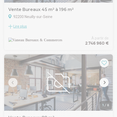
Vente Bureaux 45 m² à 196 m²
92200 Neuilly-sur-Seine
Lire plus
Nous proposons à la vente quatre lots de bureaux divisibles,
d'une surface comprise entre 45 m² et 75 m², idéalement
situés face à la Mairie de Neuilly. Les bureaux bénéficient
À partir de
d'une excellente luminosité et d'une vue dégagée sur le
2 746 960 €
jardin privatif de la copropriété, offrant un cadre de travail
particulièrement agréable et calme.
Chaque lot dispose d'une place de parking et certains
bénéficient d'une terrasse privative. Plusieurs lots ont été
entièrement rénovés et sont climatisés.
L'ensemble est implanté au sein d'une copropriété de
bureaux , très calme et sans nuisance.
Construction :
État de l'immeuble : Bon état
Parkings (commentaires) : 1 Parking par lot en sus du prix de
vente. 35 000EUR/unité.
Date (dernière mise à jour) : 2026-06-30
1
/
8
Disponibilité : Nous consulter
Honoraires / Vente: 5 % HT du prix de vente HD À la charge