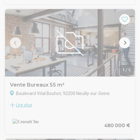
1
/
5
Vente Bureaux 55 m²
Boulevard Vital Bouhot, 92200 Neuilly-sur-Seine
Lire plus
Sur l'île de la Jatte, dans un immeuble récent, à VENDRE
OCCUPE au RDC sur rue avec entrée indépendante, une
surface de bureaux de 55m²
CARACTERISTIQUES DE L'OFFRE
480 000 €
Récemment rénové par le locataire (photos avant travaux)
Grand open space