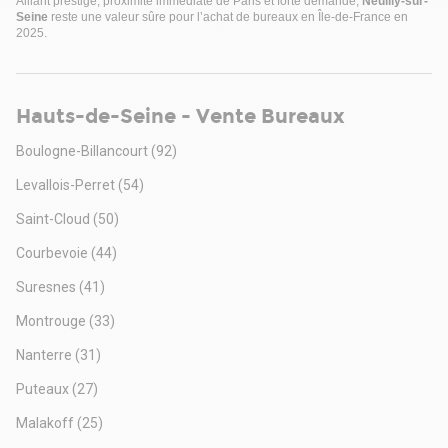
Alliant prestige, proximité immédiate de Paris et forte demande,
Neuilly-sur-
Seine
reste une valeur sûre pour l’achat de bureaux en Île-de-France en
2025.
Hauts-de-Seine - Vente Bureaux
Boulogne-Billancourt
(92)
Levallois-Perret
(54)
Saint-Cloud
(50)
Courbevoie
(44)
Suresnes
(41)
Montrouge
(33)
Nanterre
(31)
Puteaux
(27)
Malakoff
(25)