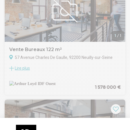
Paris grâce à la ligne 1 du métro. Deux emplacements de
parking sont disponibles devant l’immeuble. Profitez d’une
adresse privilégiée, accessible en transports en commun et
proche des principaux axes routiers. Ce bien unique offre un
fort potentiel de valorisation dans un secteur dynamique.
1
/
1
Vente Bureaux 122 m²
57 Avenue Charles De Gaulle, 92200 Neuilly-sur-Seine
Lire plus
À Neuilly-sur-Seine, à proximité immédiate de Paris et du
Palais des Congrès, ces bureaux à vendre se situent dans un
immeuble haussmannien de 1860 de très bon standing.
D'une surface de 122 m² non divisibles, ces espaces
1 578 000 €
bénéficient d'un environnement dynamique, entouré de
commerces, services et restaurants. L'accessibilité est
optimale grâce à la station RER C Porte Maillot, au métro
ligne 1 à seulement trois minutes à pied, ainsi qu'aux bus 73,
N11 et N24.
La localisation est idéale pour rejoindre rapidement le centre
de Paris, La Défense ou profiter du Bois de Boulogne situé à