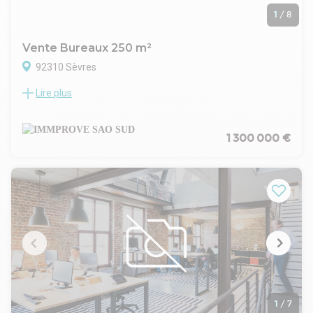
1
/
8
Vente Bureaux 250 m²
92310 Sèvres
Lire plus
Et si vous achetiez vos bureaux sur un bateau ... Immprove
vous propose d'embarquer à bord de la péniche Barbara et
de bénéficer de locaux idéalement placés, à proximité
immédiate du T2 et du métro ligne 10 (Pont de St Cloud). Ce
1 300 000 €
bien climatisé et avec sa grande terrasse offre un cadre de
travail unique !
. Bateau récent (1949) situé à proximité des transports ; T2
et métro Pont de Sèvres (ligne 9)
. Accès sécurisé (alarme et caméra de surveillance)
. Aménagement bois sur mesure
. Climatisation
. Chauffage central au fuel
. Terrasse végétalisée de 200 m²
. Équipement réseau informatique, prises RJ45, ADSL,
téléphonie, EDF 380V TRIPHASÉ
. Jacuzzi et saunas à bord !
1
/
7