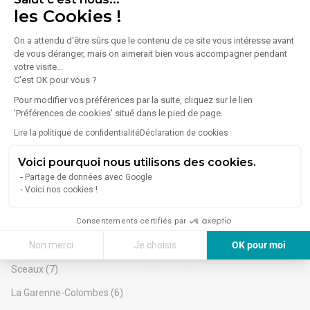
Nanterre
(31)
les Cookies !
. Accès PMR envisageable
Situation/Transports :
Puteaux
(27)
On a attendu d'être sûrs que le contenu de ce site vous intéresse avant
Bus Bus 171 - 426
de vous déranger, mais on aimerait bien vous accompagner pendant
Route N118
Malakoff
(25)
votre visite...
Train Gare de Sèvres Rive Gauche
C'est OK pour vous ?
Clichy
(24)
Loi Carrez et affectation juridique en cours de détermination
Pour modifier vos préférences par la suite, cliquez sur le lien
Issy-les-Moulineaux
(21)
'Préférences de cookies' situé dans le pied de page.
Neuilly-sur-Seine
(19)
Lire la politique de confidentialité
Déclaration de cookies
Asnières-sur-Seine
(19)
Voici pourquoi nous utilisons des cookies.
Rueil-Malmaison
(19)
Partage de données avec Google
Voici nos cookies !
Gennevilliers
(17)
Consentements certifiés par
Colombes
(14)
Non merci
Je choisis
OK pour moi
Meudon
(10)
Axeptio consent
Plateforme de Gestion du Consentement : Personnalisez vos Options
Sceaux
(7)
Notre plateforme vous permet d'adapter et de gérer vos paramètres de 
La Garenne-Colombes
(6)