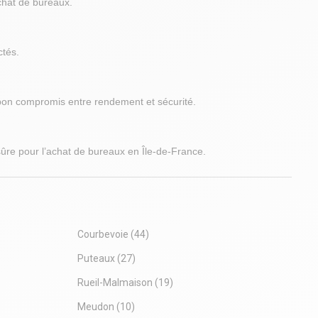
chat de bureaux.
pied
(Sortie Porte de Châtillon)
 Accès via la
Métro Malakoff rue Etienne Dolet (13)
off", à
Transilien Vanves Malakoff (Ligne N)
ctés.
 le
 bon compromis entre rendement et sécurité.
rtier
ûre pour l’achat de bureaux en Île-de-France.
Courbevoie
(44)
Puteaux
(27)
Rueil-Malmaison
(19)
Meudon
(10)