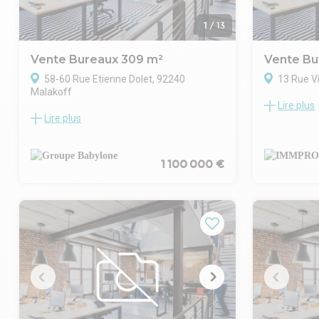
1
/
13
Vente Bureaux 309 m²
Vente Bu
58-60 Rue Etienne Dolet, 92240
13 Rue V
Malakoff
Lire plus
IMMPROVE vo
Lire plus
Ce bâtiment ancien propose une surface
pas de Paris
de 309 m², disponible immédiatement.
ligne 13 du
L'immeuble offre des prestations de bon
bureaux sur 
standing : hall d'entrée sécurisé (digicode,
1 100 000 €
totale de 84
interphone, accès par badge), ascenseur
Carrez. Ils 
desservant les différents étages, et une
chaussée, d
terrasse pour les moments de pause.
espace d'acc
Les bureaux, rénovés, sont traversants et
au fond. À l
lumineux, avec un espace de travail
bureaux, et
agréable. L'agencement combine espace
accueillir un
ouvert et bureaux fermés, séparés par des
. Immeuble 
cloisons amovibles pour adapter la
. Accès priva
configuration selon les besoins. Le bien
. Fibre optiq
comprend également une salle de réunion,
. Cour