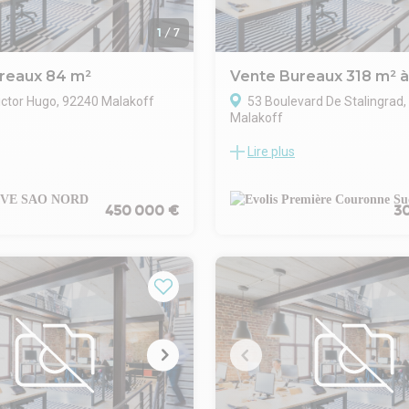
1
/
7
reaux 84 m²
Vente Bureaux 318 m² à
ictor Hugo, 92240 Malakoff
53 Boulevard De Stalingrad
Malakoff
us propose à la vente, à deux
Lire plus
À la recherche de bureaux à lo
 et à 10 minutes à pied de la
vendre à Malakoff ? Ne cherche
 métro et du tramway, des
EVOLIS vous propose une oppo
trois niveaux d'une surface
exceptionnelle dans ce quarti
450 000 €
30
 m² au sol et de 73,11 m² loi
et en plein essor. Ces bureaux 
se composent, au rez-de-
lumineux offrent un cadre de tr
'une première partie avec un
pour votre entreprise. Situés à
ueil, une cuisine et un bureau
nombreux commerces et service
'étage, vous trouverez deux
bénéficient également d'une e
 en sous-sol, un espace pouvant
desserte en transports en co
e salle de réunion.
. Site clos et sécurisé
mixte
. Accès privatif sur rue
tif sur rue
. Accès PMR
ue
. Accès véhicules légers et poid