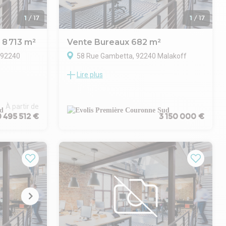
1
/
17
1
/
17
 8 713 m²
Vente Bureaux 682 m²
, 92240
58 Rue Gambetta, 92240 Malakoff
Lire plus
EVOLIS, vous propose en plein coeur de la
uer ou à
commune de Malakoff, à quelques pas des
z plus !
commerces, découvrez dans un immeuble
rtunité
de bureaux de bon standing de 3 étages,
À partir de
er dynamique
 495 512 €
3 150 000 €
ce plateau de bureaux de 687 m² situé au
spacieux et
2ème étage accessible par ascenseur.
avail idéal
Idéalement situé à deux pas de la Porte de
 proximité de
Châtillon, le site est sécurisé par
s, ils
interphone et digicode, et se trouve à 12
xcellente
minutes à pied du métro (Ligne 13, station
mmun.
"Malakoff - Plateau de Vanves").
Les points forts du bien :
Luminosité & Espace : Un plateau
traversant et baigné de lumière,
s lourds
s'articulant autour d'un magnifique patio