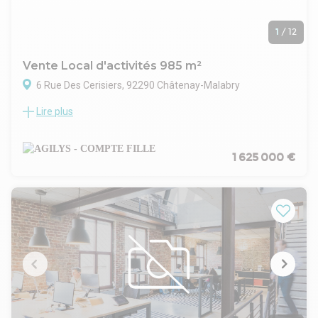
1
/
12
Vente Local d'activités 985 m²
6 Rue Des Cerisiers, 92290 Châtenay-Malabry
Lire plus
Sur la commune de Chatenay-Malabry AGILYS vous propose
à la vente une ensemble immobilier complètement
indépandant de 943 m² divisé en 3 lots (dont 1 lot de 121 m²
déjà loué)
1 625 000 €
Document non contractuel.La surface mentionnée
correspond à l'état actuel du bien. Les éventuelles
différences avec les surfaces administrativement déclarées
restent sous réserve de vérification.
Prix de vente : 1 625 000 € NET VENDEUR