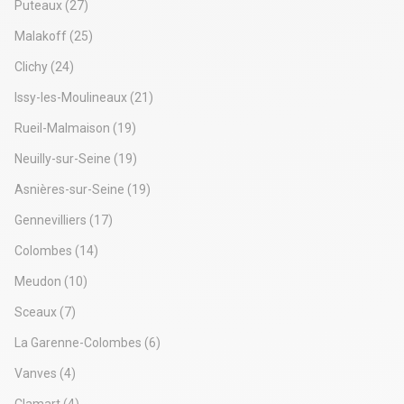
Puteaux
(27)
. Espace détente
. Cuisine
Malakoff
(25)
Immeuble indépendant
Clichy
(24)
Surface RDC : 200,75 m²
Situation/Transports :
Issy-les-Moulineaux
(21)
Bus Carrefour du 19 Mars 1962 (412), Petit-Châtenay (294,
N62)
Rueil-Malmaison
(19)
Tram Petit-Châtenay (T10)
Neuilly-sur-Seine
(19)
A 86 (Entrée A 86), A 86 (Sortie A 86), N 385 (Entrée
Verrières le Buisson, Châtenay-Malabry Centre), N 385
Asnières-sur-Seine
(19)
(Sortie Verrières le Buisson, Châtenay-Malabry Centre)
Borne de recharge Metropolis - Proximité - Châtenay-
Gennevilliers
(17)
Malabry - Roger Salengro (Bornes de recharge)
Colombes
(14)
Meudon
(10)
Sceaux
(7)
La Garenne-Colombes
(6)
Vanves
(4)
Clamart
(4)