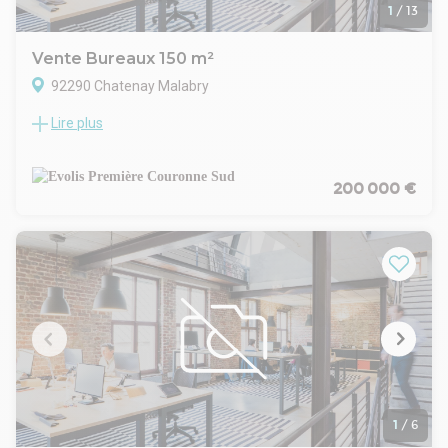
1
/
13
Vente Bureaux 150 m²
92290 Chatenay Malabry
Lire plus
Découvrez une opportunité exceptionnelle avec EVOLIS : des
bureaux à vendre à Châtenay-Malabry, parfaitement
adaptés pour dynamiser votre activité professionnelle.
Situés dans un environnement stratégique, ces espaces
200 000 €
modernes vous offrent un cadre de travail optimal, alliant
confort et fonctionnalité. Profitez d'une localisation
privilégiée, à proximité des principaux axes de transport,
facilitant l'accès pour vos collaborateurs et clients.
. Accès PMR
. Ascenseur PMR
. Digicode
. Interphone
. Fibre optique
. Bureaux cloisonnés
. Salle de réunion
. Locaux lumineux
1
/
6
. Décloisonnement possible