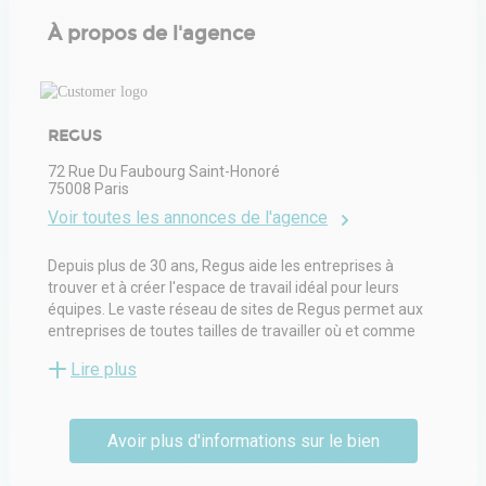
À propos de l'agence
REGUS
72 Rue Du Faubourg Saint-Honoré
75008
Paris
Voir toutes les annonces de l'agence
Depuis plus de 30 ans, Regus aide les entreprises à
trouver et à créer l'espace de travail idéal pour leurs
équipes. Le vaste réseau de sites de Regus permet aux
entreprises de toutes tailles de travailler où et comme
elles le souhaitent. Regus croit en l'importance d'offrir
Lire plus
aux entreprises le choix, la flexibilité et l'accès à une
communauté dynamique. Regus conçoit des espaces de
travail lumineux et inspirants, personnalisables selon les
Avoir plus d'informations sur le bien
besoins individuels, tout en garantissant des
environnements professionnels constants. Les bureaux,
espaces de coworking et salles de réunion de Regus sont