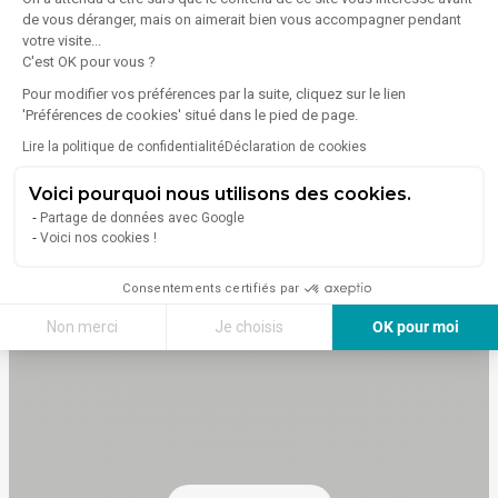
de vous déranger, mais on aimerait bien vous accompagner pendant
Caractéristiques
votre visite...
C'est OK pour vous ?
Services
Equipements
Pour modifier vos préférences par la suite, cliquez sur le lien
Accès mobilité réduite
Climatisation
'Préférences de cookies' situé dans le pied de page.
Cuisine
Lire la politique de confidentialité
Déclaration de cookies
Voici pourquoi nous utilisons des cookies.
Partage de données avec Google
Emplacement
Voici nos cookies !
3 Quai Kléber
Consentements certifiés par
Strasbourg 67000
Non merci
Je choisis
OK pour moi
Axeptio consent
Plateforme de Gestion du Consentement : Personnalisez vos Options
Notre plateforme vous permet d'adapter et de gérer vos paramètres de 