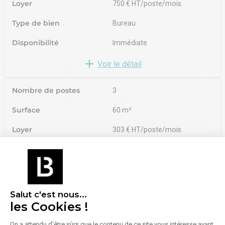
Loyer
750 € HT/poste/mois
Type de bien
Bureau
Disponibilité
Immédiate
Voir le détail
Nombre de postes
3
Surface
60 m²
Loyer
303 € HT/poste/mois
Type de bien
Bureau
Disponibilité
Immédiate
Voir le détail
Salut c'est nous...
les Cookies !
On a attendu d'être sûrs que le contenu de ce site vous intéresse avant