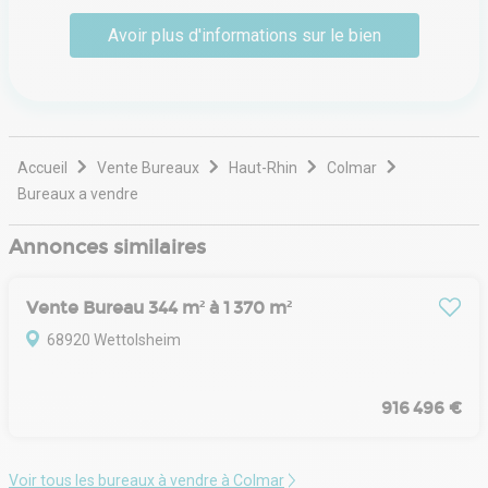
équipes implantées au plus près des marchés régionaux,
Avoir plus d'informations sur le bien
leur connaissance fine des tissus économiques locaux, et
leur capacité à construire des solutions sur mesure.
Engagé aux côtés des entreprises, des investisseurs et
des collectivités, Arthur Loyd conjugue rigueur, réactivité
et proximité pour faire de l’immobilier un levier
stratégique de développement.
Accueil
Vente Bureaux
Haut-Rhin
Colmar
Bureaux a vendre
Annonces similaires
Vente Bureau 344 m² à 1 370 m²
68920 Wettolsheim
916 496 €
Voir tous les bureaux à vendre à Colmar