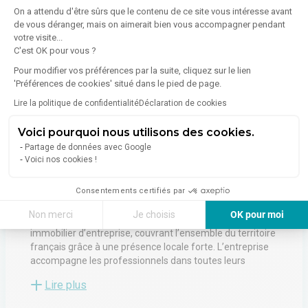
On a attendu d'être sûrs que le contenu de ce site vous intéresse avant
de vous déranger, mais on aimerait bien vous accompagner pendant
votre visite...
C'est OK pour vous ?
À propos de l'agence
Pour modifier vos préférences par la suite, cliquez sur le lien
'Préférences de cookies' situé dans le pied de page.
Lire la politique de confidentialité
Déclaration de cookies
Voici pourquoi nous utilisons des cookies.
ARTHUR LOYD MULHOUSE
Partage de données avec Google
7 Rue De Lisbonne
Voici nos cookies !
67300
Schiltigheim
Voir toutes les annonces de l'agence
Consentements certifiés par
Non merci
Je choisis
OK pour moi
Arthur Loyd est le premier réseau national de conseil en
immobilier d’entreprise, couvrant l’ensemble du territoire
Axeptio consent
Plateforme de Gestion du Consentement : Personnalisez vos Options
français grâce à une présence locale forte. L’entreprise
Notre plateforme vous permet d'adapter et de gérer vos paramètres de 
accompagne les professionnels dans toutes leurs
démarches immobilières, qu’il s’agisse de bureaux, de
Lire plus
locaux d’activités, d’entrepôts, de commerces ou
d’investissements. Sa force repose sur l’expertise de ses