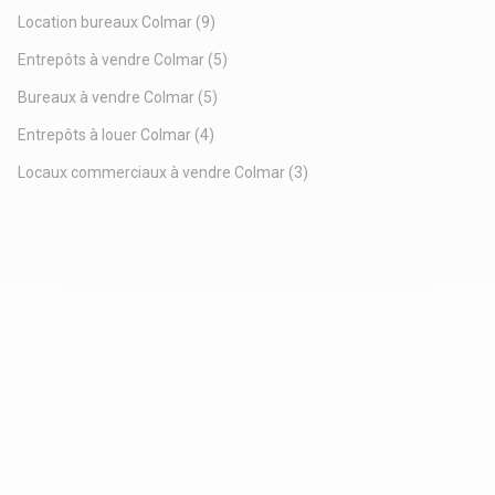
de loyer - emplacement rare dans le centre historique de
Location bureaux Colmar
(9)
Colmar offrant un cachet exceptionnel et une forte
attractivité commerciale - Ce bien vous interesse, contactez
Entrepôts à vendre Colmar
(5)
moi au 06 52 53 86 57 - emmanuellieppe@agence-ill.com -
Bureaux à vendre Colmar
(5)
Agence de l'Il - 111 route de Strasbourg - 67 600 Sélestat.
Entrepôts à louer Colmar
(4)
Locaux commerciaux à vendre Colmar
(3)