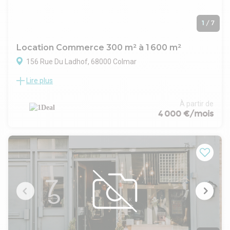
1
/
7
Location Commerce 300 m² à 1 600 m²
156 Rue Du Ladhof, 68000 Colmar
Lire plus
Locaux commerciaux idéalement situés au coeur de la zone
commerciale du Ladhof à Colmar sur un axe très passant.
Les locaux commerciaux disponibles offrent une surface de
À partir de
1.600 m2.
4 000 €/mois
Ils sont divisibles en 2 ou 3 lots (surfaces à définir en fonction
des projets).
La situation du bien est privilégiée : excellente visibilité et
accessibilité sur axe très passant.
Entrée et sortie d'autoroute proches.
Tous commerces autorisés y compris activité de
restauration avec extraction.
Disponibilité : entre T4 2026 et T1 2027.
La zone commerciale du Ladhof se situe au nord de Colmar,
dans le quartier Saint-Antoine/Ladhof. Historiquement, cette
zone était à vocation industrielle et agricole, mais elle a