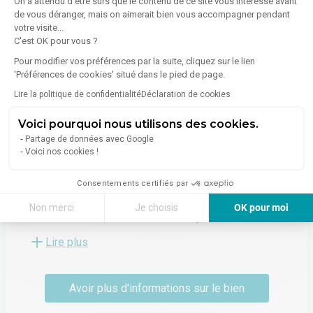
On a attendu d'être sûrs que le contenu de ce site vous intéresse avant
de vous déranger, mais on aimerait bien vous accompagner pendant
À propos de l'agence
votre visite...
C'est OK pour vous ?
Pour modifier vos préférences par la suite, cliquez sur le lien
'Préférences de cookies' situé dans le pied de page.
CABINET MICHEL SIMOND PERPIGNAN
Lire la politique de confidentialité
Déclaration de cookies
488 Rambla Helios
Voici pourquoi nous utilisons des cookies.
66100
Perpignan
Partage de données avec Google
Voir toutes les annonces de l'agence
Voici nos cookies !
Le réseau MS a été construit et développé, grâce à vous
Consentements certifiés par
et autour de vous, depuis plus de 20 ans sur un marché
en constante évolution. Michel Simond contribue, chacun
Non merci
Je choisis
OK pour moi
à son niveau, à la rédaction des récits professionnels de
Axeptio consent
Plateforme de Gestion du Consentement : Personnalisez vos Options
nos clients dans un esprit de proximité, de bienveillance
Lire plus
et de transparence.
Notre plateforme vous permet d'adapter et de gérer vos paramètres de 
Avoir plus d'informations sur le bien