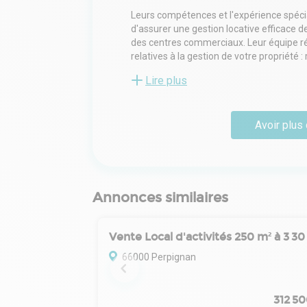
Leurs compétences et l'expérience spécia
d'assurer une gestion locative efficace 
des centres commerciaux. Leur équipe ré
relatives à la gestion de votre propriété 
gestion locative, analyse et répartition 
Lire plus
et solutions pour les impayés, aide aux si
Vous bénéficiez d'un accompagnement per
Avoir plus 
espace dédié. Leurs dirigeants ont à cœu
travaux nécessaires à effectuer. Nous av
des assemblées générales
des copropriétaires et nous effectuons t
Annonces similaires
66000 Perpignan
312 5