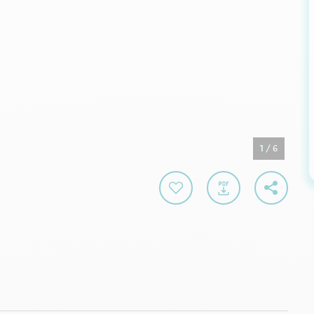
1
/
6