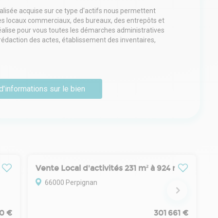
lisée acquise sur ce type d'actifs nous permettent
des locaux commerciaux, des bureaux, des entrepôts et
alise pour vous toutes les démarches administratives
: rédaction des actes, établissement des inventaires,
des charges, différentes formules d'assurance, assistance
nistres pour les déclarations administratives.
sonnalisé et de tous les services digitaux via un
d'informations sur le bien
r de préserver votre patrimoine et vous conseillent sur
ons également la possibilité de vous représenter lors
outes les démarches administratives et fiscales.
Vente Local d'activités 250 m² à 3 300 m²
Vente Local d'activités 231 m² à 924 m²
66000 Perpignan
00 €
301 661 €