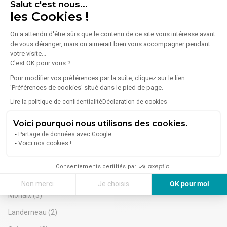
Salut c'est nous...
Location Local d'activités 630 m²
les Cookies !
29300 Mellac
On a attendu d'être sûrs que le contenu de ce site vous intéresse avant
de vous déranger, mais on aimerait bien vous accompagner pendant
Lire plus
PAYS DE QUIMPERLE
votre visite...
À Mellac, ces locaux d'activités à la location offrent environ
C'est OK pour vous ?
630 m² sur un terrain de 2404 m² environ. Indépendants et
récents, ils disposent d'une vitrine en façade 4 voies et sont
4 700 €/mois
Pour modifier vos préférences par la suite, cliquez sur le lien
accessibles aux personnes à mobilité réduite.
'Préférences de cookies' situé dans le pied de page.
Le bien comprend un grand showroom, des bureaux
Lire la politique de confidentialité
Déclaration de cookies
lumineux, et une partie stockage/entrepôt. Stationnements
privatifs disponibles .
Voici pourquoi nous utilisons des cookies.
Finistère - Location Entrepôt
Situés dans le Pays de Quimperlé, ces locaux bénéficient
Partage de données avec Google
d'une excellente visibilité et accessibilité .
Brest
(14)
Voici nos cookies !
Accès direct 4 voies, 9 parkings aériens , locaux fibrés.
Hauteur sous faîtage de 6,00 m. Terrain bitumé avec aire de
Quimper
(13)
Consentements certifiés par
manœuvres.
Quimperlé
(3)
Disponibilité : Immédiate
Non merci
Je choisis
OK pour moi
Les informations sur les risques naturels, miniers, ou
Morlaix
(3)
technologiques, auxquels ces biens sont exposés, sont
Axeptio consent
Plateforme de Gestion du Consentement : Personnalisez vos Options
disponibles sur le site www.georisques.gouv.fr
Landerneau
(2)
Notre plateforme vous permet d'adapter et de gérer vos paramètres de 