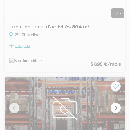
1
/
4
Location Local d'activités 804 m²
29300 Mellac
Lire plus
Secteur QUIMPERLÉ
Local à usage commercial et artisanal de 804 m² environ,
élevé d'un étage sur rez-de-chaussée, comprenant :
- Sur la gauche un hall d'exposition, un bureau à l'étage, une
5 695 €/mois
mezzanine, un sanitaire, trois bureaux au rdc, une zone
atelier avec réserve et chambre froide, deux mezzanines, un
espace sanitaire, vestiaire, une cour fermée et une zone
couverte de stockage.
- Sur la droite un hall d'exposition, deux bureaux à l'étage, un
sanitaire, une zone atelier, une mezzanine.
Parcelle entièrement clôturée, d'une surface de 2.845 m²
environ.
Disponibilité : Immédiate
Les informations sur les risques naturels, miniers, ou
technologiques, auxquels ces biens sont exposés, sont