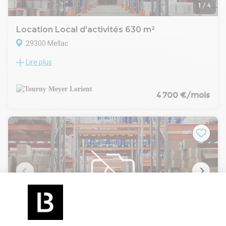
disponibles sur le site www.georisques.gouv.fr
1
/
4
Location Local d'activités 630 m²
29300 Mellac
Lire plus
Situé en zone d'activités, à proximité immédiate de
Quimperlé, en façade de la RN165, ce bâtiment d'environ 630
m² offre un bel équilibre entre espaces d'accueil, bureaux et
stockage.
4 700 €/mois
Il comprend 160 m² de showroom, 170 m² de bureaux et
sanitaires, 85 m² de magasin pièces, ainsi qu'un entrepôt
isolé en toiture et périphérie de 215 m².
Le tout implanté sur un terrain aménagé de 2 400 m²,
offrant confort d'exploitation et facilité de stationnement.
Un bien complet, fonctionnel et bien situé, idéal pour une
activité artisanale, commerciale ou de service.
1
/
4